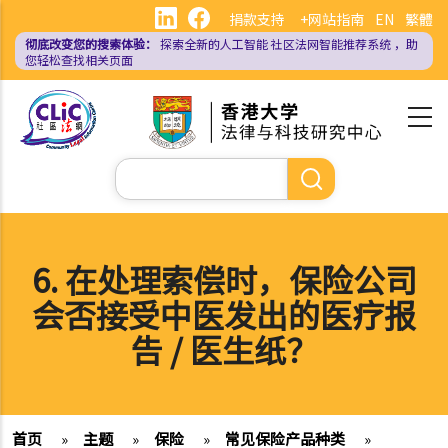
跳
捐款支持
+网站指南
EN
繁體
转
彻底改变您的搜索体验：
探索全新的人工智能
社区法网智能推荐系统
，助
到
您轻松查找相关页面
主
要
内
容
搜
索
6. 在处理索偿时，保险公司
会否接受中医发出的医疗报
告 / 医生纸？
首页
»
主题
»
保险
»
常见保险产品种类
»