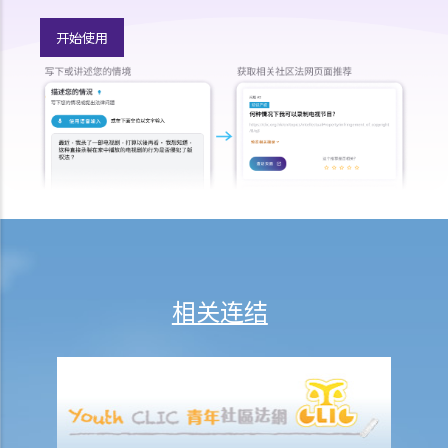
赔偿上限？
开始使用
6. 保险代理利用虚假资料诱导我购买保险。我可否终止该保单合约及要
求退还保费？
7. 保险代理要求我把现金交给他，让他可以代我准时缴交保费。他可以
这样处理保费吗？
b. 保险科技及虚拟保险公司
1. 甚么是保险科技?
2. 透过虚拟保险公司的全数码分销渠道购买保险有何潜在好处?
3. 若我透过虚拟保险公司的全数码分销渠道购买保险，或使用保险科技
来处理与保险相关的事务，有甚么要注意?
相关连结
常见保险产品种类
A. 人寿保险（包括退休保障产品）
1. 「冷静期」是甚么？如果我刚刚购买了一份人寿保险，但几天后想改
变主意，我可否取消这份保险？
2. 我正考虑把现有的人寿保险保单转到另一间保险公司，我需考虑哪些