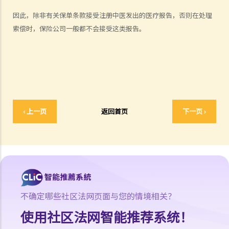
吗？
因此，除非有关保单条款接受注册中医发出的医疗报告，否则在处理
6. 我为同一风险（例如住院或家居损毁）购买了几份保单。我可以从所
索偿时，保险公司一般都不会接受这类报告。
有保单索偿全数保额，还是仅索偿实际的开支/损失金额？人寿保险下的
死亡赔偿是否受不同规则约束？
我可以透过甚么渠道购买保险产品?
a. 保险中介人
1. 保险中介人有两类─保险代理（insurance agent） 和保险经纪
‹ 上一页
返回首页
下一页 ›
（insurance broker）。两者的角色或职责有甚么分别？他们的专业资
格又有何不同？他们是否需要在认可机构注册后才可工作？
2. 在新的监管制度下，对持牌保险中介人、保险代理机构或保险经纪公
司负责人有甚么要求?
3. 持牌保险中介人须遵从任何专业操守守则吗?
4. 保险业监管局有甚么权力持牌保险中介人确保保险中介人遵从法规，
不确定哪些社区法网页面与您的情境相关？
以及处理他们的不当行为?
5. 我对赔偿金额及保险代理 / 保险公司的行为极之不满。我应否诉诸法
使用社区法网智能推荐系统！
庭或向其他认可机构投诉？法庭或其他机构有否就每项索偿或投诉设立