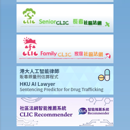
因素？我可向谁征询意见？
3. 我如何在购买长期保险保单前，得知该保单的利益说明?
4. 我为何需要在购买长期保险保单前，提供资料以填写财务需要分析报
表?
5. 人寿保险的「可争议期」是甚么？
6. 人寿保险中的「自杀条款」有甚么作用？
7. 保险公司在批核我的投保申请前，委托一位医生为我验身。那位医生
没有发现一项我并无披露的健康问题。保险公司可否以这项没有披露的
资料，而拒绝我其后的任何索偿？
8. 「可撤换受益人」和「不可撤换受益人」有甚么分别？在哪些情况
下，我才可以更改寿险保单内的「不可撤换受益人」？
9. 我的儿子今年15岁。 可否指定他为我的人寿保险受益人？如果我在他
成年前（即年满18岁前）死亡，他可否获得所有保险金？
10. 受保人已失踪了数年，其保单受益人可否向保险公司索取死亡赔
偿？
11. 在处理索偿时，保险公司会否接受中医发出的医疗报告 / 医生纸？
12. 我在香港购买了一份保险，但在海外受了伤。我可否向保险公司提