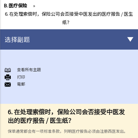
B. 医疗保险
»
6. 在处理索偿时，保险公司会否接受中医发出的医疗报告 / 医生
纸？
选择副题
有关所有保险类型的一般事项
1. 投保人或保单持有人可能没有向保险公司披露所有个人资料。没有这
查看所有主題
打印
样的披露会导致索偿被拒绝吗？哪些重要事实必须披露？
電郵
2. 除上述问题外，若一些没有披露的资料与该项索偿无关（例如，我因
踢足球而受伤，但我之前没有提过吸烟习惯），保险公司仍可以拒绝这
项索偿吗？
6. 在处理索偿时，保险公司会否接受中医发
3. 保险单中常见的「不保项目」是甚么？
出的医疗报告 / 医生纸？
4. 我迟了一周（或一个月）缴交保费。我的保单仍然有效吗？如果在缴
付保费之前发生意外，保险公司会否拒绝我的索偿？
保单通常都会有一项标准条款，列明医疗报告必须由注册西医发出。
5. 保险公司延迟处理我的索偿申请。我可以因为这样的延误索取利息