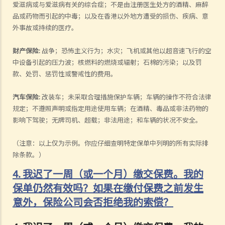
爱滋病或与爱滋病有关的综合症；不是由注册医生处方的酒精、麻醉
品或药物而引起的中毒；以及在香港以外地方遭受的损伤、疾病、意
外事故或持续的医疗。
财产保险
:
战争；恐怖主义行为；水灾；飞机或其他以超音速飞行的空
中设备引起的压力波；核燃料的燃烧或辐射；石棉的污染；以及罚
款、处罚、惩罚性或警戒性的费用。
汽
车保险
:
改装车；未采取合理措施保护车辆；车辆的操作不符合法律
规定；不遵照声明或指定用途使用车辆；在酒精、毒品或非法药物的
影响下驾驶；无牌司机、超载；非法用途；和车辆的状况不安全。
（注意：以上仅为示例。你应仔细查明特定保单中列明的所有实际排
除条款。）
4. 我迟了一周（或一个月）缴交保费。我的
保单仍然有效吗？如果在缴付保费之前发生
意外，保险公司会否拒绝我的索偿？