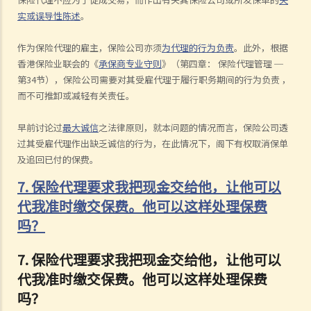
实或误导性陈述
。
作为保险代理的雇主，保险公司亦须
为代理的行为负责
。此外，根据
香港保险业联会的《
承保商专业守则
》（第四章：
保险代理管理
─
第
34
节），保险公司需要对其受雇代理于履行职务期间的行为负责
，
而不可推卸或减轻有关责任。
早前讨论过
最大诚信
之法律原则，就本问题的情况而言，保险公司透
过其受雇代理作出缺乏诚信的行为，在此情况下，阁下有权取消保单
及追回已付的保费。
7. 保险代理要求我把现金交给他，让他可以
代我准时缴交保费。他可以这样处理保费
吗？
7.
保险代理要求我把现金交给他，让他可以
代我准时缴交保费。他可以这样处理保费
吗？