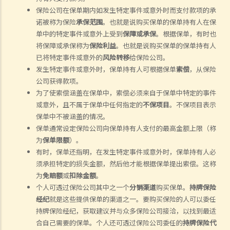
保险公司在保单期内如发生特定事件或意外时而支付款项的承
诺被称为保险
承保范围
。也
就是
说
购买保单的保单持有人在保
单中的特定事件或意外上受到
保障或承保
。根据保单，有时也
将保障或承保称为
保险利益
。也
就是
说
购买保单的保单持有人
已将特定事件或意外的
风险转移
给保险公司。
发生特定事件或意外时，保单持有人可根据保单
索偿
，从保险
公司获得款项。
为了使索偿涵盖在保单中，索偿必须来自于保单中特定的事件
或意外，且不属于保单中任何指定的
不保项目
。不保项目表示
保单中不被涵盖的情况。
保单通常设定保险公司向保单持有人支付的最高金额上限（称
为
保单限额
）。
有时，保单还指明，在发生特定事件或意外时，保单持有人必
须承担特定的损失金额，然后他才能根据保单提出索偿。这称
为
免赔额
或
扣除金额
。
个人可透过保险公司其中之一个
分销渠道
购买保单。
持牌保险
经纪
就是这些提供保单的渠道之一。要购买保险的人可以委任
持牌保险经纪
，
获取建议并与众多保险公司接洽，以找到最适
合自己需要的保单。个人还可透过保险公司委任的
持牌保险代