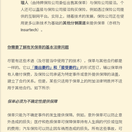
理人
（由持牌保险公司委任出售其保单）与保险公司接洽。个
人还可以直接与保险公司接洽购买保险，例如透过保险公司提
供的互联网平台。实际上，随着技术的发展，保险公司正在使
用更多以新技术为基础的
其他分销渠道
来提供保单（亦称为
Insurtech
）。
你需要了解有关保单的基本法律问题
尽管有这些术语（
及
尽管
当中
使用了
的
技术），保单与其他合约都是
一样的。它以
「
提出要约」和「接受要约」
的形式签订，辅以保单持
有人缴付保费，及保险公司承诺为特定事件或意外提供保障的
涵盖
，
建立了合约关系。但是，某些只适用于保单上的附加法律特质并不适
用于其他合约。如下所示
:
保单必须
为
不确定性
提供保障
保单只能
为
不确定事件的发生
提供保障
。例如，意外保单可以防止意
外造成的损失；医疗和危疾保单可保障保单持有人生病的代价或住院
的费用；
汽车
保险可以防止因车祸而造成的损失。所有这些事故，可