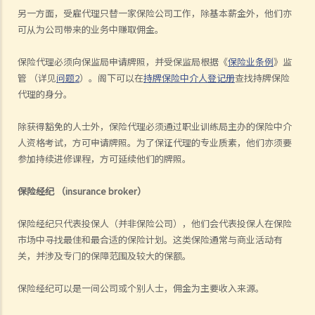
另一方面，受雇代理只替一家保险公司工作，除基本薪金外，他们亦
可从为公司带来的业务中赚取佣金。
保险代理必须向保监局申请牌照，并受保监局根据《
保险业条例
》监
管 （详见
问题
2
）。阁下可以在
持牌保险中介人登记册
查找持牌保险
代理的身分。
除获得豁免的人士外，保险代理必须通过职业训练局主办的保险中介
人资格考试，方可申请牌照。为了保证代理的专业质素，他们亦须要
参加持续进修课程，方可延续他们的牌照。
保险经纪
（
insurance broker
）
保险经纪只代表投保人（并非保险公司），他们会代表投保人在保险
市场中寻找最佳和最合适的保险计划。这类保险通常与商业活动有
关，并涉及专门的保障范围及较大的保额。
保险经纪可以是一间公司或个别人士，佣金为主要收入来源。