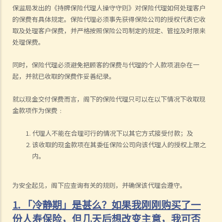
保监局发出的《持牌保险代理人操守守则》对保险代理如何处理客户
的保费有具体规定。保险代理必须事先获得保险公司的授权代表它收
取及处理客户保费，并严格按照保险公司制定的规定、管控及时限来
处理保费。
同时，保险代理必须避免把顾客的保费与代理的个人款项混杂在一
起，并就已收取的保费作妥善纪录。
就以现金交付保费而言，阁下的保险代理只可以在以下情况下收取现
金款项作为保费﹕
代理人不能在合理可行的情况下以其它方式接受付款；及
该收取的现金款项在其委任保险公司向该代理人的授权上限之
内。
为安全起见，阁下应查询有关的规则，并确保该代理会遵守。
1. 「冷静期」是甚么？如果我刚刚购买了一
份人寿保险，但几天后想改变主意，我可否