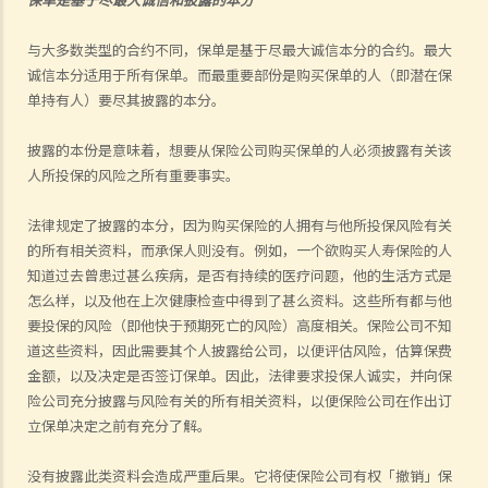
与大多数类型的合约不同，保单是基于尽最大诚信本分的合约。最大
诚信本分适用于所有保单。而最重要部份是购买保单的人（即潜在保
单持有人）要尽其披露的本分。
披露的本份是意味着，想要从保险公司购买保单的人必须披露有关该
人所投保的风险之所有重要事实。
法律规定了披露的本分，因为购买保险的人拥有与他所投保风险有关
的所有相关
资料
，而承保人则没有。例如，一个欲购买人寿保险的人
知道过去曾患过甚么疾病，是否有持续的医疗问题，他的生活方式是
怎么样，以及他在上次健康检查中得到了甚么
资料
。这些所有都与他
要投保的风险（即他快于预期死亡的风险）高度相关。保险公司不知
道这些
资料
，因此需要其个人披露给公司，以便评估风险，估算保费
金额，以及决定是否签订保单。因此，法律要求投保人诚实，并向保
险公司充分披露与风险有关的所有相关
资料
，以便保险公司在作出订
立保单决定之前有充分了解。
没有披露此类
资料
会造成严重后果。它将使保险公司有权「撤销」保