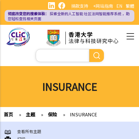
跳
捐款支持
+网站指南
EN
繁體
转
彻底改变您的搜索体验：
探索全新的人工智能
社区法网智能推荐系统
，助
到
您轻松查找相关页面
主
要
内
容
搜
索
INSURANCE
首页
»
主题
»
保险
»
INSURANCE
查看所有主題
打印