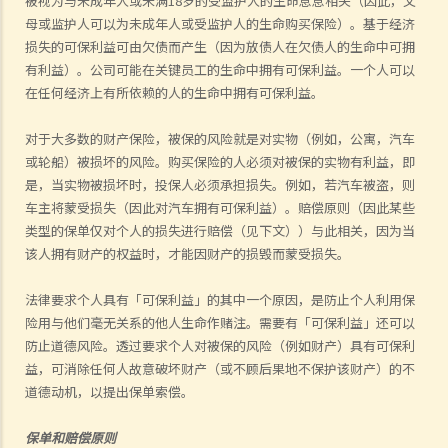
被视为与未成年人或未满
18
岁的受监护人的生命息息相关（因此，父
母或监护人可以为未成年人或受监护人的生命购买保险）。基于经济
损失的可保利益可由欠债而产生（因为放债人在欠债人的生命中可拥
有利益）。公司可能在关键员工的生命中拥有可保利益。一个人可以
在任何经济上有所依赖的人的生命中拥有可保利益。
对于大多数的财产保险，被保的风险就是对实物（例如，公寓，汽车
或轮船）被损坏的风险。购买保险的人必须对被保的实物有利益，即
是，当实物被损坏时，投保人必须承担损失。例如，若汽车被盗，则
车主将蒙受损失（因此对汽车拥有可保利益）。赔偿原则（因此某些
类型的保单仅对个人的损失进行赔偿（见下文））与此相关，因为当
该人拥有财产的权益时，才能因财产的损毁而蒙受损失。
法律要求个人具有「可保利益」的其中
一个
原因，是防止个人利用保
险
用与
他们毫无关系的他人生命作赌注。需要有「可保利益」还可以
防止道德风险。透过要求个人对被保的风险（例如财产）具有可保利
益，可消除任何人故意破坏财产（或不顾后果地不保护该财产）的不
道德动机，以提出保单索偿。
保单和赔偿原则