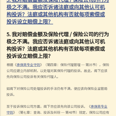
极之不满。我应否诉诸法庭或向其他认可机
构投诉？法庭或其他机构有否就每项索偿或
投诉设立赔偿上限？
5.
我对赔偿金额及保险代理
/
保险公司的行为
极之不满。我应否诉诸法庭或向其他认可机
构投诉？法庭或其他机构有否就每项索偿或
投诉设立赔偿上限？
根据《
承保商专业守则
》（第四章：保险代理管理
─
第
35
节），保险
公司应建立内部机制，以处理对其保险代理的投诉。故此，阁下应该
先向保险公司投诉有关保险代理人。
如阁下对保险公司处理投诉的手法仍有不满，便应该向保险业监管局
投诉。
至于投诉保险公司方面，阁下亦应该先向该公司投诉。《
承保商专业
守则
》（第七章：查询、投诉及纠纷
─
第
48
节）规定，保险公司应有