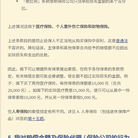
「按比例」条款限制保险公司只须承担损失金额的某个百分
比。
上述情况适用于
医疗保险、个人意外伤亡保险和财物保险。
上述条款目的是防止投保人不正当地从购买保险中获利，这是
普通法
不容许的。换句话说，主保单和其他保单合共给予的赔偿额不应超出
实际损失和支出的总数。
因此，阁下可以根据所有保单提出索偿，但视乎各份保单的条款而
定，有关赔偿总额可能会被调整，使总额不超过实际损失的金额。例
子：阁下买了两份医疗保险，每份保单的保额是10,000 元（合共
20,000 元）。如阁下的实际医疗费是15,000 元，便只可以从其中一份
保单索取10,000 元，并从另一份保单索取5,000 元。
但
人寿保险
的索偿规定有所不同。详见 A. 人寿保险 （包括退休保障产
品）问答的
第十五题
。
5. 我对赔偿金额及保险代理 / 保险公司的行为