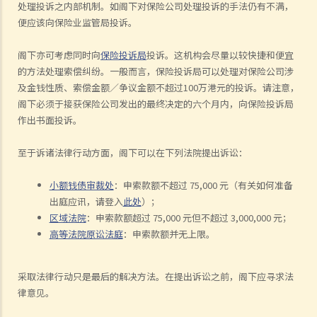
处理投诉之内部机制。如阁下对保险公司处理投诉的手法仍有不满，
便应该向保险业监管局投诉。
阁下亦可考虑同时向
保险投诉局
投诉。这机构会尽量以较快捷和便宜
的方法处理索偿纠纷。一般而言，保险投诉局可以处理对保险公司涉
及金钱性质、索偿金额／争议金额不超过
100
万港元的投诉。请注意，
阁下必须于接获保险公司发出的最终决定的六个月内，向保险投诉局
作出书面投诉。
至于诉诸法律行动方面，阁下可以在下列法院提出诉讼：
小额钱债审裁处
：申索款额不超过
75,000
元（有关如何准备
出庭应讯，请登入
此处
）；
区域法院
：申索款额超过
75,000
元但不超过
3,000,000
元；
高等法院原讼法庭
：申索款额并无上限。
采取法律行动只是最后的解决方法。在提出诉讼之前，阁下应寻求法
律意见。