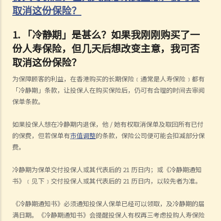
取消这份保险？
1.
「冷静期」是甚么？如果我刚刚购买了一
份人寿保险，但几天后想改变主意，我可否
取消这份保险？
为保障顾客的利益，在香港购买的长期保险﹝通常是人寿保险﹞都有
「冷静期」条款，让投保人在购买保险后，仍可有合理的时间去审阅
保单条款。
如果投保人想在冷静期内退保，他
/
她有权取消保单及取回所有已付
的保费，但若保单有
市值调整
的条款，保险公司便可能会扣减部分保
费。
冷静期为保单交付投保人或其代表后的
21
历日内；或《冷静期通知
书》﹝见下﹞交付投保人或其代表后的
21
历日内，以较先者为准。
《冷静期通知书》必须通知投保人保单已经可以领取，及冷静期的届
满日期。《冷静期通知书》会提醒投保人有权再三考虑投购人寿保险