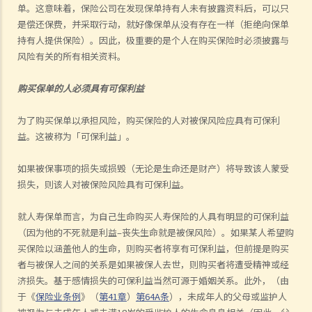
单。这意味着，保险公司在发现保单持有人未有披露
资料
后，可以只
是偿还保费，并采取行动，就好像保单从没有存在一样（拒绝向保单
持有人提供保险）。因此，极重要的是个人在购买保险时必须披露与
风险有关的所有相关
资料
。
购买保单的人必须具有可保利益
为了购买保单以承担风险，购买保险的人对被保风险应具有可保利
益。这被称为「可保利益」。
如果被保事项的损失或损毁（无论是生命还是财产）将导致该人蒙受
损失，则该人对被保险风险具有可保利益。
就人寿保单而言，
为自己生命
购买人寿保险的人具有明显的可保利益
（因为他的不死就是利益–丧失生命就是被保风险）。如果某人希望购
买保险以涵盖他人的生命，则购买者将享有可保利益，但前提是购买
者与被保人之间的关系是如果被保人去世，则购买者将遭受精神或经
济损失。基于感情损失的可保利益当然
可
源于婚姻关系。此外，（由
于《
保险业条例
》（
第
41
章
）
第
64A
条
），未成年人的父母或监护人