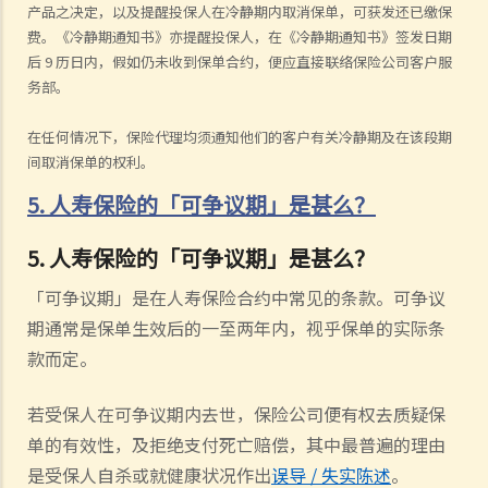
产品之决定，以及提醒投保人在冷静期内取消保单，可获发还已缴保
费。《冷静期通知书》亦提醒投保人，在《冷静期通知书》签发日期
后
9
历日内，假如仍未收到保单合约，便应直接联络保险公司客户服
务部。
在任何情况下，保险代理均须通知他们的客户有关冷静期及在该段期
间取消保单的权利。
5. 人寿保险的「可争议期」是甚么？
5. 人寿保险的「可争议期」是甚么？
「可争议期」是在人寿保险合约中常见的条款。可争议
期通常是保单生效后的一至两年内，视乎保单的实际条
款而定。
若受保人在可争议期内去世，保险公司便有权去质疑保
单的有效性，及拒绝支付死亡赔偿，其中最普遍的理由
是受保人自杀或就健康状况作出
误导
/
失实陈述
。