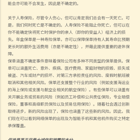
能
会亦可能不会发生，因此是不确定的。
关于人寿保险，尽管令人伤心，但可以肯定我们总会有一天死亡。可
是，我们何时死亡是不确定的。人寿保险不能阻止你死亡，但可以在
你不能确定快将死亡时保护你的亲人（即你的受益人）经济上的损
失。年金保单是一种寿险保单，亦可以保障保单持有人其寿命比预期
更长时的额外生活费用（亦是不确定性），并藉此提供重要的退休保
障。
保单涵盖不确定事件意味着保险公司有多种不同类型的保单提供。保
单可以涵盖死亡、意外、疾病、医疗费用、家庭财物的损毁、损失或
被盗、汽车或财产的损坏、对第三方承担责任的风险、度假时航班被
取消和其他相关风险。保单还支援整个行业的风险（例如支援海运业
的海上保险或支援与航空业相关的航空保险）。有些保单可以涵盖有
关开展业务或贸易的风险（例如员工补偿和公共责任保险，专业赔偿
保险，董事和高级职员保险以及贸易信用保险）。随着社会透过创新
取得进步，新的风险出现了，保险也涵盖了这些新的风险。因此，我
们现在可以看到网络保单的出现及为智能手机和其他机件购买之特定
承保覆盖。
保单是基于尽最大诚信和披露的本分