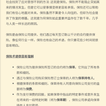
社会找到了应对意想不到的方法
:
这就是保险。保险并不能阻止突如其
来
的
情况发生，但是它可以使事情变得更容易承受。保险还可以帮助
我们有信心地面对未来。保险虽然不算是令人向往的，但却为社会提
供了恢复的根基。这就是为何保险如此重要并且存在了数千年，几乎
与人类一样长
远
的原因。
保险是由保险公司提供，他们透过每天签订数
以
千
计的
合约提供保
险。像任何行业一样，保险也有自己的术语，你只要花些少时间就很
容易明白。
保险术语很容易理解
保险公司为提供保险所签订的合约称为
保单
。它列出了所有条
款和细则。
透过与保险公司购买保险而订立保单的人称为
保单持有人
。
根据保单的条款和细则，保单持有人同意向保险公司支付的金
额称为
保费
。
作为支付保费的回报，如果保单中指出的特定事件或意外发生
在将来的一段特定时期（称为
保单期
），保险公司承诺向保单
持有人支付款项。