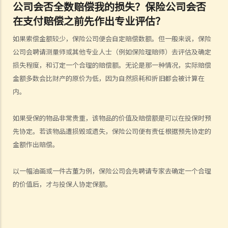
公司会否全数赔偿我的损失？保险公司会否
4. 我迟了一周（或一个月）缴交保费。我的保单仍然有效吗？如果在缴
在支付赔偿之前先作出专业评估？
付保费之前发生意外，保险公司会否拒绝我的索偿？
5. 保险公司延迟处理我的索偿申请。我可以因为这样的延误索取利息
如果索偿金额较少，保险公司便会自定赔偿数额。但一般来说，保险
吗？
公司会聘请测量师或其他专业人士（例如保险理赔师）去评估及确定
6. 我为同一风险（例如住院或家居损毁）购买了几份保单。我可以从所
损失程度，和订定一个合理的赔偿额。无论是那一种情况，实际赔偿
有保单索偿全数保额，还是仅索偿实际的开支/损失金额？人寿保险下的
金额多数会比财产的原价为低，因为自然损耗和折旧都会被计算在
死亡赔偿是否受不同规则约束？
内。
我可以透过甚么渠道购买保险产品?
如果受保的物品非常贵重，该物品的价值及赔偿额是可以在投保时预
a. 保险中介人
先协定。若该物品遭损毁或遗失，保险公司便有责任根据预先协定的
1. 保险中介人有两类─保险代理（insurance agent） 和保险经纪
金额作出赔偿。
（insurance broker）。两者的角色或职责有甚么分别？他们的专业资
格又有何不同？他们是否需要在认可机构注册后才可工作？
以一幅油画或一件古董为例，保险公司会先聘请专家去确定一个合理
2. 在新的监管制度下，对持牌保险中介人、保险代理机构或保险经纪公
的价值后，才与投保人协定保额。
司负责人有甚么要求?
3. 持牌保险中介人须遵从任何专业操守守则吗?
4. 保险业监管局有甚么权力持牌保险中介人确保保险中介人遵从法规，