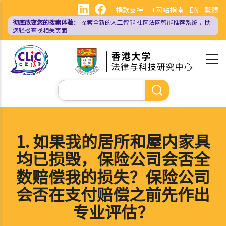
跳
捐款支持
+网站指南
EN
繁體
转
彻底改变您的搜索体验：
探索全新的人工智能
社区法网智能推荐系统
，助
到
您轻松查找相关页面
主
要
内
容
搜
索
1. 如果我的居所和屋内家具
均已损毁，保险公司会否全
数赔偿我的损失？保险公司
会否在支付赔偿之前先作出
专业评估？