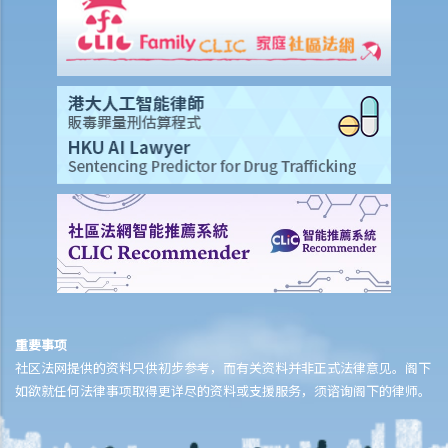
偿？
11. 在处理索偿时，保险公司会否接受中医发出的医疗报告 / 医生纸？
12. 我在香港购买了一份保险，但在海外受了伤。我可否向保险公司提
出索偿？
13. 十八岁以下的人可否购买人寿保险？
14. 如果我的保单已经失效，但我重新缴交保费以尝试令保单「复
效」。我可否在这段期间向保险公司索偿？
15. 我为同一项目（如住院或家居意外）购买了数份保险。我可否从所
有保单索取全数保额，或只可索取实际开支或损失？人寿保险的死亡赔
偿会否有不同规定？
16. 法例规定谁人需要参加强积金计划（或其他认可的职业性退休计
划）？自雇人士或临时雇员 / 散工（没有雇佣合约的员工）是否亦要参
加这些计划？
重要事项
17. 法例规定强积金计划的供款额或入息比例是多少？
社区法网提供的资料只供初步参考，而有关资料并非正式法律意见。阁下
18. 我已参加强积金计划。我是否仍需考虑其他退休计划，例如人寿保
如欲就任何法律事项取得更详尽的资料或支援服务，须谘询阁下的律师。
险或其他投资工具？
B. 医疗保险