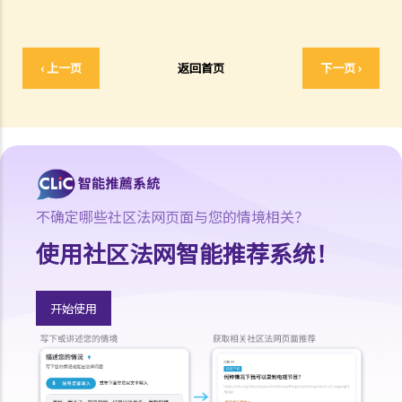
以及处理他们的不当行为?
5. 我对赔偿金额及保险代理 / 保险公司的行为极之不满。我应否诉诸法
庭或向其他认可机构投诉？法庭或其他机构有否就每项索偿或投诉设立
‹ 上一页
返回首页
下一页 ›
赔偿上限？
6. 保险代理利用虚假资料诱导我购买保险。我可否终止该保单合约及要
求退还保费？
7. 保险代理要求我把现金交给他，让他可以代我准时缴交保费。他可以
这样处理保费吗？
b. 保险科技及虚拟保险公司
不确定哪些社区法网页面与您的情境相关？
1. 甚么是保险科技?
使用社区法网智能推荐系统！
2. 透过虚拟保险公司的全数码分销渠道购买保险有何潜在好处?
3. 若我透过虚拟保险公司的全数码分销渠道购买保险，或使用保险科技
开始使用
来处理与保险相关的事务，有甚么要注意?
常见保险产品种类
A. 人寿保险（包括退休保障产品）
1. 「冷静期」是甚么？如果我刚刚购买了一份人寿保险，但几天后想改