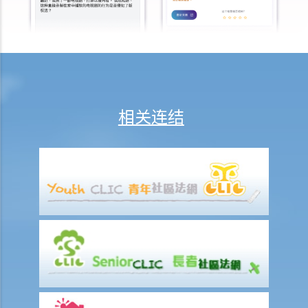
变主意，我可否取消这份保险？
2. 我正考虑把现有的人寿保险保单转到另一间保险公司，我需考虑哪些
因素？我可向谁征询意见？
3. 我如何在购买长期保险保单前，得知该保单的利益说明?
4. 我为何需要在购买长期保险保单前，提供资料以填写财务需要分析报
表?
相关连结
5. 人寿保险的「可争议期」是甚么？
6. 人寿保险中的「自杀条款」有甚么作用？
7. 保险公司在批核我的投保申请前，委托一位医生为我验身。那位医生
没有发现一项我并无披露的健康问题。保险公司可否以这项没有披露的
资料，而拒绝我其后的任何索偿？
8. 「可撤换受益人」和「不可撤换受益人」有甚么分别？在哪些情况
下，我才可以更改寿险保单内的「不可撤换受益人」？
9. 我的儿子今年15岁。 可否指定他为我的人寿保险受益人？如果我在他
成年前（即年满18岁前）死亡，他可否获得所有保险金？
10. 受保人已失踪了数年，其保单受益人可否向保险公司索取死亡赔