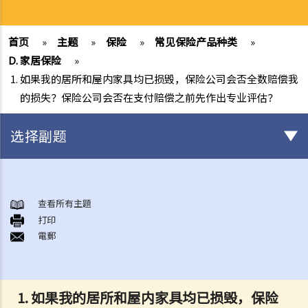
首页
»
主题
»
保险
»
常见保险产品种类
»
D. 家居保险
»
1. 如果我的居所和屋内家具均已损毁，保险公司会否全数赔偿我
的损失？保险公司会否在支付赔偿之前先作出专业评估？
选择副题
有关所有保险类型的一般事项
1. 投保人或保单持有人可能没有向保险公司披露所有个人资料。没有这
查看所有主題
打印
样的披露会导致索偿被拒绝吗？哪些重要事实必须披露？
電郵
2. 除上述问题外，若一些没有披露的资料与该项索偿无关（例如，我因
踢足球而受伤，但我之前没有提过吸烟习惯），保险公司仍可以拒绝这
项索偿吗？
1.
如果我的居所和屋内家具均已损毁，保险
3. 保险单中常见的「不保项目」是甚么？