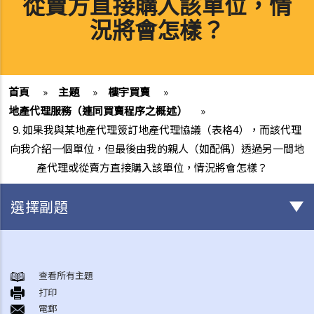
從賣方直接購入該單位，情
況將會怎樣？
首頁
»
主題
»
樓宇買賣
»
地產代理服務（連同買賣程序之概述）
»
9. 如果我與某地產代理簽訂地產代理協議（表格4），而該代理
向我介紹一個單位，但最後由我的親人（如配偶）透過另一間地
產代理或從賣方直接購入該單位，情況將會怎樣？
選擇副題
香港土地業權的基本概念
1. 我在一幢多層大廈內擁有一個單位，我是否持有政府租契？
查看所有主題
打印
2. 物業擁有權之形式有幾多種類？「全權擁有」、「聯權共有」、「分
電郵
權共有」有何分別？