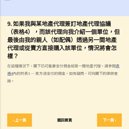
3. 如果我是聯權共有/分權共有業主之一，我可以出售我的物業嗎？
4. 我不是物業的登記 / 註冊業主（在土地註冊處註冊的樓契並無寫上本
9. 如果我與某地產代理簽訂地產代理協議
人的姓名），但該物業的全部或部分樓價由我支付。我是否有該物業的
（表格4），而該代理向我介紹一個單位，但
話事權？我可否阻止「註冊業主」出售物業？
最後由我的親人（如配偶）透過另一間地產
地產代理服務（連同買賣程序之概述）
代理或從賣方直接購入該單位，情況將會怎
1. 我想賣出自己的單位。地產代理可為我提供甚麼服務？
樣？
2. 作為賣方 / 業主，如果我透過地產代理放售自己的單位，是否一定要
簽署地產代理協議？
在這種情況下，閣下仍可能要支付佣金給第一間地產代理。請參閱
表
3. 地產代理可否同時為買賣雙方服務？
格4
內的附表3 ─ 買方須支付的佣金。如有疑問，可向閣下的律師查
4. 如果地產代理同時代表賣方（即本人）及買方，我可否支付較少的佣
詢。
金？
5. 我想買樓。如地產代理介紹樓盤給我，他 / 她應提供甚麼服務？我可
以索取甚麼資料？
6. 作為買方，如果我要求地產代理介紹樓盤及安排我視察單位，是否一
定要簽署地產代理協議？
‹ 上一頁
返回首頁
下一頁 ›
7. 如果地產代理同時代表賣方及買方（即本人），我可否支付較少的佣