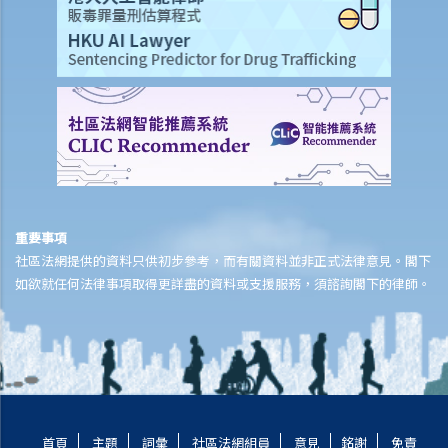
「送樓契」？
5. 住宅物業買賣合約所徵收的印花稅（釐印費）是多少？
6.「住宅」及「商業」物業之印花稅繳付手續是否有所不同？
7. 買方可否申請延遲繳交印花稅？
8. 物業買賣合約是否應在土地註冊處註冊？費用是多少？
9. 處理物業交易的律師費是多少？有關費用是否按樓價之定額比例計
算？
10. 臨時賣買合約和正式賣買合約的條款有差異，情況會怎樣？
11. 如果賣方/買方預期他會離開香港，因此無法簽署正式買賣合約，他
重要事項
可以做甚麼？
社區法網提供的資料只供初步參考，而有關資料並非正式法律意見。閣下
違反買賣合約的後果
如欲就任何法律事項取得更詳盡的資料或支援服務，須諮詢閣下的律師。
1. 如果合約一方有其他過失（例如賣方把單位廚房內的一個小窗口打
破），另外一方可否終止買賣合約或追討賠償？
完成買賣交易
1. 雙方在簽署正式買賣合約後但於交樓日之前，有一些新費用出現（例
如關於大廈的維修費），這些費用應由賣方或買方負擔？
首頁
主題
詞彙
社區法網組員
意見
銘謝
免責