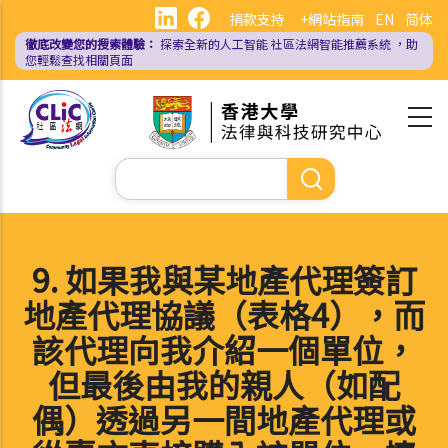
移
捐款支持
+網站指南
EN
简体
至
徹底改變您的搜索體驗：
探索全新的人工智能
社區法網智能推薦系統
，助
主
您輕鬆查找相關頁面
內
容
Search
9. 如果我與某地產代理簽訂
地產代理協議（表格4），而
該代理向我介紹一個單位，
但最後由我的親人（如配
偶）透過另一間地產代理或