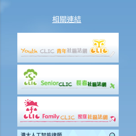
4. 臨時買賣合約是否需要加蓋印花（打釐印）及註冊？
5. 在簽訂臨時買賣合約時，如物業仍有未解除的按揭，買方應留意甚
相關連結
麼？
6. 如果買方有意購入的單位是負資產（售價未能完全抵銷未清還的按揭
貸款），買方可如何減低風險？
7. 如果買方要申請按揭貸款，應該如何處理？
8. 在簽訂臨時買賣合約後，買方可否將物業轉賣給他人（俗稱「摸貨」
交易）？
9. 買家可否在簽訂臨時或正式買賣合約後拒絕完成購買凶宅？
正式賣買合約
1. 簽訂正式買賣合約及繳付加付訂金（大訂）的一般步驟是怎樣？
2. 我（作為買方）簽訂臨時買賣合約後，才打算在正式買賣合約中加入
配偶或父母的姓名。我可否這樣做？
3. 如果我想將自己的單位出售或轉讓給一名家庭成員或親戚，我應該留
意甚麼？
4. 如果我想把我的物業給我的丈夫/妻子，我應該簽訂買賣合約還是執行