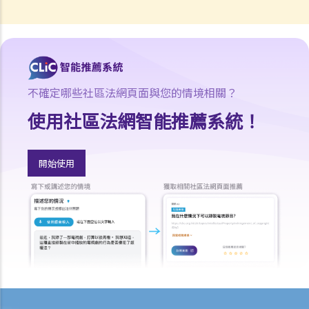
金？
8. 如果我與某地產代理簽訂地產代理協議（表格4），而該代理向我介
紹一個單位，但最後我透過另一間地產代理或從賣方直接購入該單位，
情況將會怎樣？
9. 如果我與某地產代理簽訂地產代理協議（表格4），而該代理向我介
不確定哪些社區法網頁面與您的情境相關？
紹一個單位，但最後由我的親人（如配偶）透過另一間地產代理或從賣
使用社區法網智能推薦系統！
方直接購入該單位，情況將會怎樣？
10. 如果我對受託的地產代理的服務感到不滿，可向誰投訴？
11. 在買入單位前，我發現地產代理曾向我提供錯誤的資料，或忘記向
開始使用
我告訴一些重要事項。我可否終止臨時買賣合約，並向該地產代理（及
其僱主）索償？
臨時買賣合約
1. 我想買入某單位。在簽署臨時賣買合約及繳付臨時訂金（細訂）前，
我應該先做些甚麼？
2. 如果物業是連租約賣出，買賣雙方應留意甚麼？
3. 臨時買賣合約一般會包含甚麼條款？