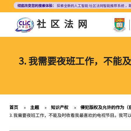
跳
彻底改变您的搜索体验：
探索全新的人工智能
社区法网智能推荐系统
，
转
到
社区法网
主
要
内
容
3. 我需要夜班工作，不
首页
»
主题
»
知识产权
»
侵犯版权及允许的作为（
3. 我需要夜班工作，不能及时收看我最喜欢的电视节目。我