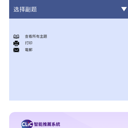
选择副题
版权
查看所有主題
一般事项
打印
1. 我怎样可以取得版权？
電郵
2. 版权的有效期可持续多久？
3. 甚么是版权告示？如果我是版权拥有人，我有需要在作品内加上
版权告示吗？
4. 我怎样可以找出作品的版权拥有人？
5. 我怎样可以取得许可，去使用版权作品？
6. 有没有作品可供我自由使用，而毋须事先向版权拥有人或有关负
责人取得许可？
7. 承接问题6，由政府出版之物品是否在公共领域之内？
8. 我的作品版权在其他国家有效吗？
9. 外国人拥有的版权在香港有效吗？