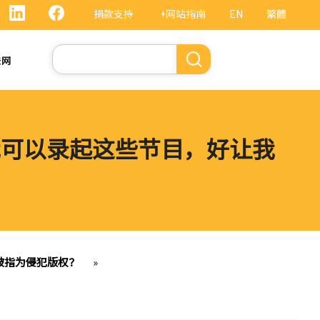
捐款支持
+网站指南
EN
繁體
搜
法网
索
我可以录起这些节目，好让我
被指为侵犯版权？
»