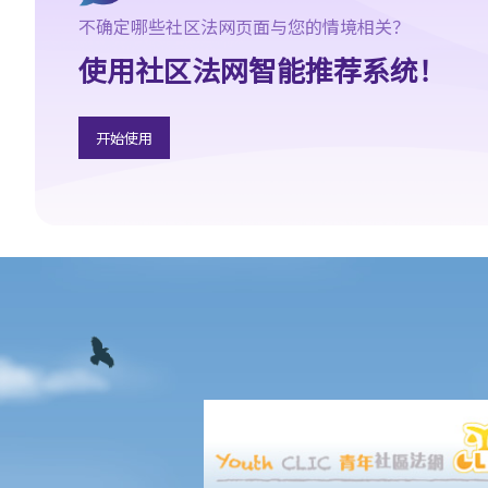
10. 版权拥有人可否转让其作品的版权予他人？
不确定哪些社区法网页面与您的情境相关？
11. 版权转让和版权特许，有甚么分别？
使用社区法网智能推荐系统！
12. 就版权法而言，甚么是精神权利？
13. 表演者可就他们的演出享有版权吗？
版权的拥有权
开始使用
14. 谁拥有作品的版权？不同种类的作品，会否有不同的拥有权？
15. 一名自由身的电脑程式员，撰写了一个电脑程式，用以记录我公
司的存货。我已向他支付全数酬劳，但我们从没有讨论过程式的版
权属于谁。那么我是该电脑程式的版权拥有人吗？如果不是，我可
以就这个程式享有甚么权利？
16. 我和另外两名作者一起撰写了一本书，这本书共有十二个分章，
而我们每人各自写了四个分章。这本书的版权将如何分配？
17. 我与另外两名作者一起写了一本书，但我们之间没有一个是任何
一部分的独立作者，我们在每一分章都有参与写作及修订。这本书
的版权将如何分配？
18. 若拥有作品版权的公司已经不存在或已经被接管，有关版权会被