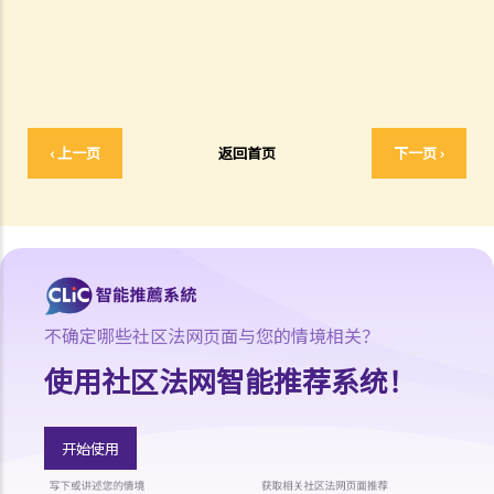
7. 承接问题6，由政府出版之物品是否在公共领域之内？
8. 我的作品版权在其他国家有效吗？
9. 外国人拥有的版权在香港有效吗？
10. 版权拥有人可否转让其作品的版权予他人？
11. 版权转让和版权特许，有甚么分别？
12. 就版权法而言，甚么是精神权利？
‹ 上一页
返回首页
下一页 ›
13. 表演者可就他们的演出享有版权吗？
版权的拥有权
14. 谁拥有作品的版权？不同种类的作品，会否有不同的拥有权？
15. 一名自由身的电脑程式员，撰写了一个电脑程式，用以记录我公司
的存货。我已向他支付全数酬劳，但我们从没有讨论过程式的版权属于
不确定哪些社区法网页面与您的情境相关？
谁。那么我是该电脑程式的版权拥有人吗？如果不是，我可以就这个程
使用社区法网智能推荐系统！
式享有甚么权利？
16. 我和另外两名作者一起撰写了一本书，这本书共有十二个分章，而
我们每人各自写了四个分章。这本书的版权将如何分配？
开始使用
17. 我与另外两名作者一起写了一本书，但我们之间没有一个是任何一
部分的独立作者，我们在每一分章都有参与写作及修订。这本书的版权