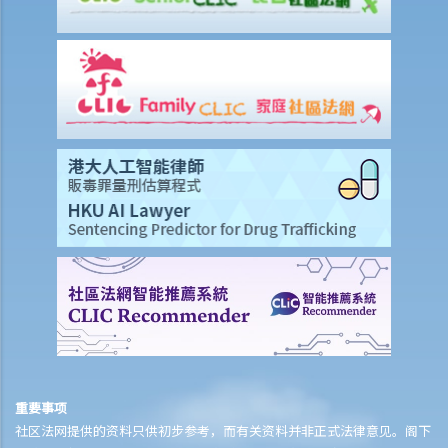
页），这样做是否合法？
侵犯版权及允许的作为（获豁免侵权之行为）
A. 在这些模拟个案内，有关人等会否侵犯作品的版权？
1. 我借了一本书，而书中某些内容的版权已过期。如果我只影印含有这
些内容之那几页书，我会否仍然侵犯了这本书的版权？
2. 我是一名店东，我买了一只正版的音乐CD光碟。如果我在店内播放这
只CD光碟，我会侵犯版权吗？
3. 我买了一只正版电影DVD光碟，如果我在一个慈善筹款活动上播放这
只电影光碟，我有侵犯版权吗？
4. 我买了一只正版电脑游戏CD光碟，如果把CD光碟借给我的朋友，让
他在自己的电脑也可以玩这个游戏，我要为侵犯版权负上责任吗？
5. 一名学生复印了一本书，并分发给全班同学，他有侵犯版权吗？他的
同学又是否有侵犯版权？
6. 我在街上买了一只盗版VCD光碟，我要就侵犯版权，负上法律责任
重要事项
吗？
社区法网提供的资料只供初步参考，而有关资料并非正式法律意见。阁下
7. 如果我只阅读网上的文章，或听网上找到的音乐，我有侵犯版权吗？