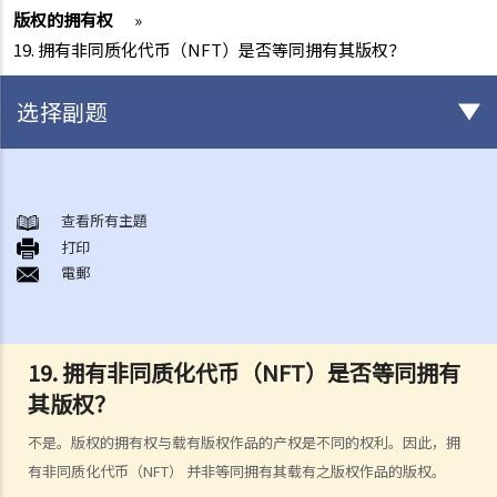
版权的拥有权
»
19. 拥有非同质化代币（NFT）是否等同拥有其版权？
选择副题
版权
一般事项
查看所有主題
打印
1. 我怎样可以取得版权？
電郵
2. 版权的有效期可持续多久？
3. 甚么是版权告示？如果我是版权拥有人，我有需要在作品内加上版权
告示吗？
19. 拥有非同质化代币（NFT）是否等同拥有
4. 我怎样可以找出作品的版权拥有人？
其版权？
5. 我怎样可以取得许可，去使用版权作品？
6. 有没有作品可供我自由使用，而毋须事先向版权拥有人或有关负责人
不是。版权的拥有权与载有版权作品的产权是不同的权利。因此，拥
取得许可？
有非同质化代币（NFT） 并非等同拥有其载有之版权作品的版权。