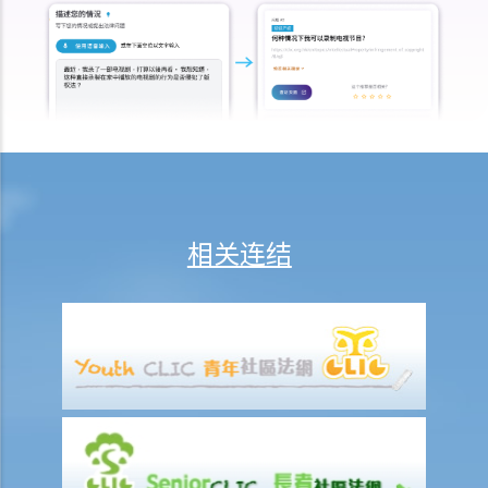
将如何分配？
18. 若拥有作品版权的公司已经不存在或已经被接管，有关版权会被怎
样处置？
19. 拥有非同质化代币（NFT）是否等同拥有其版权？
20. 我可否于离职后使用在受雇工作期间制作的作品？
21. 可否在没有作品的正本的情况下保留作品的版权？
版权及科技资讯
相关连结
22. 关于印刷品的版权法例，是否同样适用于电子形式作品？
23. 「多媒体作品」是甚么意思？这类作品的版权会有甚么特别之处
吗？
24. 在网站列载的内容及电邮讯息，是否会受到版权保护？那么互联网
站的域名又如何？
25. 我从一个美国网站下载了一些图像。要决定我是否侵犯版权，应该
根据美国的法例还是香港的法例？
26. 在未得到版权拥有人的同意下，将他人的网页连结到另一处（即是
在网页内加入超连结(hyperlink)，浏览者可经过超连结登入另一个网