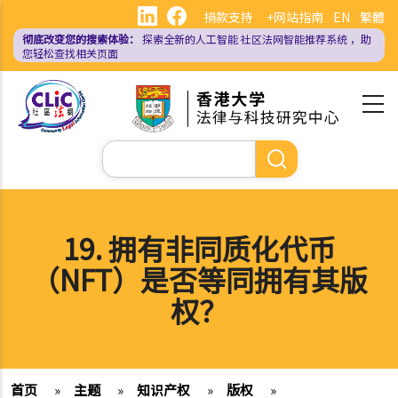
跳
捐款支持
+网站指南
EN
繁體
转
彻底改变您的搜索体验：
探索全新的人工智能
社区法网智能推荐系统
，助
到
您轻松查找相关页面
主
要
内
容
搜
索
19. 拥有非同质化代币
（NFT）是否等同拥有其版
权？
首页
»
主题
»
知识产权
»
版权
»