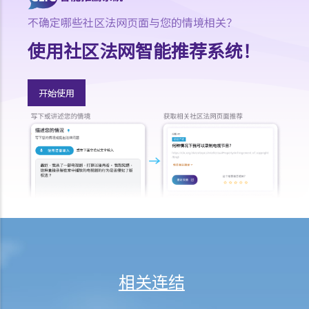
的资料库内，让员工可以取阅。我的公司要为侵犯版权，而负上法律责
不确定哪些社区法网页面与您的情境相关？
任吗？
11. 如果我在我的网站内，放了一些流行歌曲给别人下载，但纯粹是作
使用社区法网智能推荐系统！
为样本，我是否侵犯了这些歌曲的版权？那如果我只把部分歌曲放到网
站呢？
开始使用
12. 我买了一只正版电脑程式CD光碟。如果我为CD光碟制造备份，我是
否侵犯了版权？如果我把程式安装在多于一部电脑（如安装在我家的电
脑及公司的电脑）呢？
13. 我买了一只正版电脑程式CD光碟。如果我将CD光碟，放到互联网拍
卖重售，我会否侵犯版权？
14. 在香港使用BT（Bit Torrent）是否犯法？
15. 如果我的行为（例如在未经批准下，分发受版权保护的作品）并非
为了商业目的，我会否获豁免被控侵犯版权？
16. 如果一间公司被裁定要就侵犯版权负上刑事法律责任，后果是甚
么？
相关连结
17. 我买了一只正版音乐CD光碟。如果我将之转化为MP3格式，让我可
以在MP3机内播放，我是否侵犯了版权？