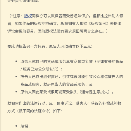
关假冒的法律保障。
20. 我可否于离职后使用在受雇工作期间制作的作品？
21. 可否在没有作品的正本的情况下保留作品的版权？
（*注意：
版权
同样亦可以就假冒而受普通法保护。但相比控告别人假
版权及科技资讯
冒，如果作品的版权能够确立，版权拥有人根据《版权条例》去提出
22. 关于印刷品的版权法例，是否同样适用于电子形式作品？
诉讼会更为容易，因为版权法没有要求须证明商誉之存在。）
23. 「多媒体作品」是甚么意思？这类作品的版权会有甚么特别之处
吗？
要成功控告另一方假冒，原告人必须确立以下三点：
24. 在网站列载的内容及电邮讯息，是否会受到版权保护？那么互联网
站的域名又如何？
原告人就自己的货品或服务享有商誉或名誉（例如有关的货品
/ 服务已为公众所认识）；
25. 我从一个美国网站下载了一些图像。要决定我是否侵犯版权，应该
被告人已作出虚假陈述，引致或很可能引致公众相信被告人的
根据美国的法例还是香港的法例？
货品或服务，就是原告人的货品或服务；及
26. 在未得到版权拥有人的同意下，将他人的网页连结到另一处（即是
原告人因此蒙受或很可能蒙受损失（通常是生意损失）。
在网页内加入超连结(hyperlink)，浏览者可经过超连结登入另一个网
页），这样做是否合法？
就假冒作出的法律行动，属于民事诉讼。受害人可获得的补偿或补救
侵犯版权及允许的作为（获豁免侵权之行为）
方式（就不同的法庭命令）如下：
A. 在这些模拟个案内，有关人等会否侵犯作品的版权？
赔偿；
1. 我借了一本书，而书中某些内容的版权已过期。如果我只影印含有这