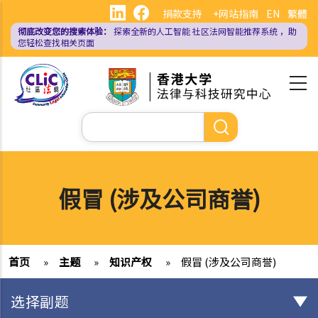
跳
捐款支持
+网站指南
EN
繁體
转
彻底改变您的搜索体验：
探索全新的人工智能
社区法网智能推荐系统
，助
到
您轻松查找相关页面
主
要
内
容
搜
索
假冒 (涉及公司商誉)
首页
»
主题
»
知识产权
»
假冒 (涉及公司商誉)
选择副题