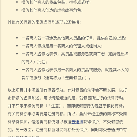
模仿其他商人的货品包装、标签或式样；
12. 就版权法而言，甚么是精神权利？
模仿其他商人创造的虚构故事角色。
13. 表演者可就他们的演出享有版权吗？
版权的拥有权
其他有关假冒的常见虚假陈述形式还包括：
14. 谁拥有作品的版权？不同种类的作品，会否有不同的拥有权？
一名商人就一项涉及其他商人货品的订单，提供自己的货品；
15. 一名自由身的电脑程式员，撰写了一个电脑程式，用以记录我公司
一名商人假扮是另一名商人的代理人或经销人；
的存货。我已向他支付全数酬劳，但我们从没有讨论过程式的版权属于
一名商人虚假地表示，其货品或服务已获第三者（通常是出名
谁。那么我是该电脑程式的版权拥有人吗？如果不是，我可以就这个程
的商人）批注；
式享有甚么权利？
一名商人虚假地表示另一名商人的货品或服务，就是其本人的
16. 我和另外两名作者一起撰写了一本书，这本书共有十二个分章，而
货品或服务（通常称为「逆向假冒」）。
我们每人各自写了四个分章。这本书的版权将如何分配？
以上项目并未涵盖所有假冒行为。针对假冒的法律会不断发展，以打
17. 我与另外两名作者一起写了一本书，但我们之间没有一个是任何一
击新颖的虚假陈述。可以清楚知道的是，就假冒所进行的法律行动，
部分的独立作者，我们在每一分章都有参与写作及修订。这本书的版权
并不只限于模仿商标（ * 注意），而即使假冒行为是基于模仿商标，
将如何分配？
有关商标亦未必需要是注册商标。所以，虽然未经注册的商标不受商
18. 若拥有作品版权的公司已经不存在或已经被接管，有关版权会被怎
标条例保护，但这类商标仍可以根据
普通法
获得保护，不受假冒侵
样处置？
犯。另一方面，注册商标就可受商标条例保护，同时亦受普通法中有
19. 拥有非同质化代币（NFT）是否等同拥有其版权？