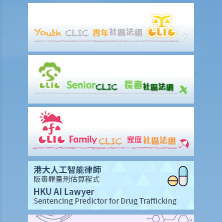
18. 我可否未经当事人同意而利用或挪用明星的姓名或肖像？
19. 派对房间经营者在业务过程中提供侵权卡拉OK歌曲予顾客使用是否
违法？
B. 是否有任何「允许的作为」，可获豁免被指为侵犯版权？
1. 版权条例是否容许我影印不多于书本内的一成内容？
2. 我是一名医生并拥有自己的诊所。我可否向在诊所内等候的病人播放
电影DVD光碟？
3. 我需要夜班工作，不能及时收看我最喜欢的电视节目。我可以录起这
些节目，好让我放工后可以收看吗？
4. 我的公司有二十部电脑，如果要购买电脑软件，费用将会很高昂。我
可以安装从其他国家购买、但价钱较平的合法电脑软件吗？如果香港有
这个软件的独家代理人，情况会否有不同？
5. 如果我拍下香港建筑物的照片，我会侵犯版权吗？
6. 我是一名教师。我在杂志内看到一篇好文章。我可以复印这篇文章，
并派发给我的学生，用作班上讨论吗？
7. 我是一名教师，想要为我的学生收集一些阅读材料。如果我扫描了一