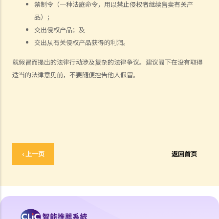
禁制令（一种法庭命令，用以禁止侵权者继续售卖有关产
些内容之那几页书，我会否仍然侵犯了这本书的版权？
品）；
2. 我是一名店东，我买了一只正版的音乐CD光碟。如果我在店内播放这
交出侵权产品；及
只CD光碟，我会侵犯版权吗？
交出从有关侵权产品获得的利润。
3. 我买了一只正版电影DVD光碟，如果我在一个慈善筹款活动上播放这
就假冒而提出的法律行动涉及复杂的法律争议。建议阁下在没有取得
只电影光碟，我有侵犯版权吗？
适当的法律意见前，不要随便控告他人假冒。
4. 我买了一只正版电脑游戏CD光碟，如果把CD光碟借给我的朋友，让
他在自己的电脑也可以玩这个游戏，我要为侵犯版权负上责任吗？
5. 一名学生复印了一本书，并分发给全班同学，他有侵犯版权吗？他的
同学又是否有侵犯版权？
6. 我在街上买了一只盗版VCD光碟，我要就侵犯版权，负上法律责任
吗？
‹ 上一页
返回首页
7. 如果我只阅读网上的文章，或听网上找到的音乐，我有侵犯版权吗？
8. 根据版权条例，平衡进口（或灰色市场货物）是否合法？
9. 我在撰写报告时，从互联网摘录了一些段落、列表和图像，并包括在
报告内。我有侵犯版权吗？
10. 我的公司习惯保留有关公司及竞争对手的剪报复印本，并放在公司