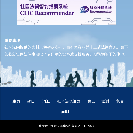
些材料，并上载到网站，让我的学生下载，我会侵犯版权吗？如果我把
材料放到只有学生可以进入的学校内联网呢？
8. 教师可以复制在互联网找到的考试题目，并将这些题目放在学生的考
试卷内吗？
9. 学校可以在未得到版权拥有人的许可下，播放电影吗？录起电视或电
重要事项
台节目呢？
社区法网提供的资料只供初步参考，而有关资料并非正式法律意见。阁下
10. 我的学校计划进行一个校内比赛，让同学根据一些本地作家的短故
如欲就任何法律事项取得更详尽的资料或支援服务，须谘询阁下的律师。
事，演出不同话剧。我学校可以不从版权拥有人处取得许可，而进行有
关活动吗？
11. 商业合约可否按各合约方议定的条款排除或限制法定版权豁免条文
的应用?
C. 当遇到无理威胁诉讼时可以怎么做？
主页
题目
词汇
社区法网组员
意见
铭谢
免责
D. 根据「安全港」制度，联线服务提供商只需承担有限的法律责任
专利
声明
1. 甚么种类的发明，可享有专利保护？
香港大学社区法网版权所有 © 2004 - 2026
2. 哪些是不可享专利的发明？