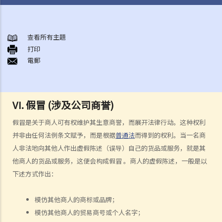
版权
一般事项
查看所有主題
打印
1. 我怎样可以取得版权？
電郵
2. 版权的有效期可持续多久？
3. 甚么是版权告示？如果我是版权拥有人，我有需要在作品内加上版权
告示吗？
VI. 假冒 (涉及公司商誉)
4. 我怎样可以找出作品的版权拥有人？
5. 我怎样可以取得许可，去使用版权作品？
假冒是关于商人可有权维护其生意商誉，而展开法律行动。这种权利
6. 有没有作品可供我自由使用，而毋须事先向版权拥有人或有关负责人
并非由任何法例条文赋予，而是根据
普通法
而得到的权利。当一名商
取得许可？
人非法地向其他人作出虚假陈述（误导）自己的货品或服务，就是其
他商人的货品或服务，这便会构成假冒 。商人的虚假陈述，一般是以
7. 承接问题6，由政府出版之物品是否在公共领域之内？
下述方式作出：
8. 我的作品版权在其他国家有效吗？
9. 外国人拥有的版权在香港有效吗？
模仿其他商人的商标或品牌；
10. 版权拥有人可否转让其作品的版权予他人？
模仿其他商人的贸易商号或个人名字；
11. 版权转让和版权特许，有甚么分别？