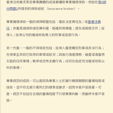
我可以透過甚麼渠道購買保險產品?
香港法例要求某些專業團體的成員要購買專業彌償保險，例如在
第
II
部
分問題
1
所提到的保險經紀
（
insurance broker
）。
a. 保險中介人
1. 保險中介人有兩類─保險代理（insurance agent） 和保險經紀
專業彌償保險一般的保障範圍包括：違反法定責任及
/
或
普通法責
（insurance broker）。兩者的角色或職責有甚麼分別？他們的專業資
任
；非蓄意誹謗和侵犯專利權、版權和商標權；遺失或損毁文件；投
格又有何不同？他們是否需要在認可機構註冊後才可工作？
保人
/
投保公司的僱員和負責人的刑事或惡意行為。
2. 在新的監管制度下，對持牌保險中介人、保險代理機構或保險經紀公
司負責人有甚麼要求?
另一方面，一般的不保項目包括：投保人蓄意觸犯刑事或非法行為；
3. 持牌保險中介人須遵從任何專業操守守則嗎?
在保單生效前已知悉的索償或狀況；因無力清還債務、破產或清盤而
4. 保險業監管局有甚麼權力持牌保險中介人確保保險中介人遵從法規，
引起的任何事情；戰爭或恐怖主義行為；任何在指定司法權或地區以
以及處理他們的不當行為?
外的事情。
5. 我對賠償金額及保險代理 / 保險公司的行為極之不滿。我應否訴諸法
庭或向其他認可機構投訴？法庭或其他機構有否就每項索償或投訴設立
專業疏忽的成因，可以是因為專業人士於履行職務期間的審慎程度或
賠償上限？
技術，並不符合其行業所訂的標準或要求，因而令客戶受損害。可
6. 保險代理利用虛假資料誘導我購買保險。我可否終止該保單合約及要
是，疏忽不包括在合理的審慎程度下行使專業判斷，而最終令客戶受
損。
求退還保費？
7. 保險代理要求我把現金交給他，讓他可以代我準時繳交保費。他可以