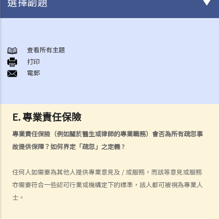
選擇副題
與各類保險有關的事項
1. 投保人或保單持有人可能沒有向保險公司披露所有個人資料。沒有這
查看所有主題
打印
樣的披露會導致索償被拒絕嗎？哪些重要事實必須披露？
電郵
2. 除上述問題外，若一些沒有披露的資料與該項索償無關（例如，我因
踢足球而受傷，但我之前沒有提過吸煙習慣），保險公司仍可以拒絕這
項索償嗎？
E. 專業責任保險
3. 保險單中常見的「不保項目」是甚麼？
4. 我遲了一周（或一個月）繳交保費。我的保單仍然有效嗎？如果在繳
專業責任保險（例如關於醫生或律師的專業職務）會否為所有疏忽事
付保費之前發生意外，保險公司會否拒絕我的索償？
故提供保障？如何界定「疏忽」之定義
?
5. 保險公司延遲處理我的索償申請。我可以因為這樣的延誤索取利息
嗎？
任何人如需要為其他人提供專業意見及
/
或服務，而該等意見或服務
6. 我為同一風險（例如住院或家居損毀）購買了幾份保單。我可以從所
亦需要符合一些認可行業或機構定下的標準，該人都可被視為專業人
有保單索償全數保額，還是僅索償實際的開支/損失金額？人壽保險下的
士。
死亡賠償是否受不同規則約束？