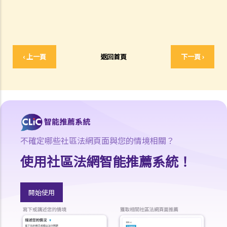
這樣處理保費嗎？
b. 保險科技及虛擬保險公司
1. 甚麼是保險科技?
2. 透過虛擬保險公司的全數碼分銷渠道購買保險有何潛在好處?
‹ 上一頁
返回首頁
下一頁 ›
3. 若我透過虛擬保險公司的全數碼分銷渠道購買保險，或使用保險科技
來處理與保險相關的事務，有甚麼要注意?
常見保險產品種類
A. 人壽保險 （包括退休保障產品）
1. 「冷靜期」是甚麼？如果我剛剛購買了一份人壽保險，但幾天後想改
不確定哪些社區法網頁面與您的情境相關？
變主意，我可否取消這份保險？
2. 我正考慮把現有的人壽保險保單轉到另一間保險公司，我需考慮哪些
使用社區法網智能推薦系統！
因素？我可向誰徵詢意見？
3. 我如何在購買長期保險保單前，得知該保單的利益說明?
開始使用
4. 我為何需要在購買長期保險保單前，提供資料以填寫財務需要分析報
表?
5. 人壽保險的「可爭議期」是甚麼？