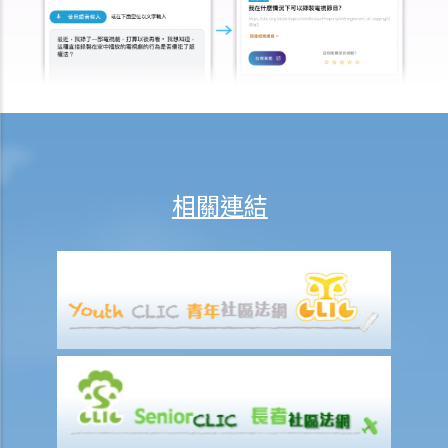
6. 人壽保險中的「自殺條款」有甚麼作用？
7. 保險公司在批核我的投保申請前，委託一位醫生為我驗身。那位醫生
沒有發現一項我並無披露的健康問題。保險公司可否以這項沒有披露的
資料，而拒絕我其後的任何索償？
8. 「可撤換受益人」和「不可撤換受益人」有甚麼分別？在哪些情況
下，我才可以更改壽險保單內的「不可撤換受益人」？
9. 我的兒子今年15歲。 可否指定他為我的人壽保險受益人？如果我在他
相關連結
成年前（即年滿18歲前）死亡，他可否獲得所有保險金？
10. 受保人已失蹤了數年，其保單受益人可否向保險公司索取死亡賠
償？
11. 在處理索償時，保險公司會否接受中醫發出的醫療報告 / 醫生紙？
12. 我在香港購買了一份保險，但在海外受了傷。我可否向保險公司提
出索償？
13. 十八歲以下的人可否購買人壽保險？
14. 如果我的保單已經失效，但我重新繳交保費以嘗試令保單「復
效」。我可否在這段期間向保險公司索償？