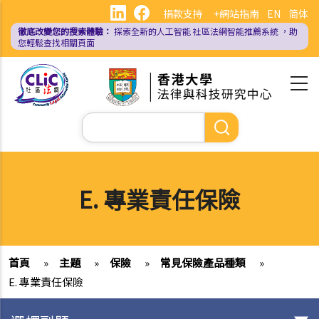
移
捐款支持
+網站指南
EN
简体
至
徹底改變您的搜索體驗：
探索全新的人工智能
社區法網智能推薦系統
，助
主
您輕鬆查找相關頁面
內
容
Search
E. 專業責任保險
首頁
»
主題
»
保險
»
常見保險產品種類
»
E. 專業責任保險