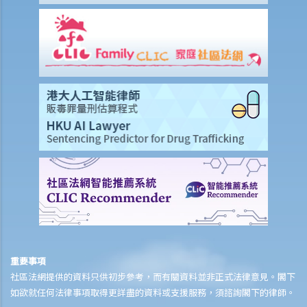
15. 我為同一項目（如住院或家居意外）購買了數份保險。我可否從所
有保單索取全數保額，或只可索取實際開支或損失？人壽保險的死亡賠
償會否有不同規定？
16. 法例規定誰人需要參加強積金計劃（或其他認可的職業性退休計
劃）？自僱人士或臨時僱員 / 散工（沒有僱傭合約的員工）是否亦要參
加這些計劃？
17. 法例規定強積金計劃的供款額或入息比例是多少？
18. 我已参加強積金計劃。我是否仍需考慮其他退休計劃，例如人壽保
險或其他投資工具？
B. 醫療保險
1. 團體醫療保險和個人醫療保險有甚麼分別？
2. 甚麼是自願醫保計劃？
3. 認可產品的最低保險保障是甚麼？
4. 如何知道保單是否是自願醫保計劃的保單？
重要事項
5. 如果受保人試圖自殺但最終只是弄傷自己，「自殺條款」在醫療保險
社區法網提供的資料只供初步參考，而有關資料並非正式法律意見。閣下
中有甚麼作用？
如欲就任何法律事項取得更詳盡的資料或支援服務，須諮詢閣下的律師。
6. 在處理索償時，保險公司會否接受中醫發出的醫療報告 / 醫生紙？