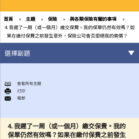
首頁
»
主題
»
保險
»
與各類保險有關的事項
»
4. 我遲了一周（或一個月）繳交保費。我的保單仍然有效嗎？如
果在繳付保費之前發生意外，保險公司會否拒絕我的索償？
選擇副題
與各類保險有關的事項
1. 投保人或保單持有人可能沒有向保險公司披露所有個人資料。沒有這
查看所有主題
打印
樣的披露會導致索償被拒絕嗎？哪些重要事實必須披露？
電郵
2. 除上述問題外，若一些沒有披露的資料與該項索償無關（例如，我因
踢足球而受傷，但我之前沒有提過吸煙習慣），保險公司仍可以拒絕這
項索償嗎？
4.
我遲了一周（或一個月）繳交保費。我的
3. 保險單中常見的「不保項目」是甚麼？
保單仍然有效嗎？如果在繳付保費之前發生
4. 我遲了一周（或一個月）繳交保費。我的保單仍然有效嗎？如果在繳