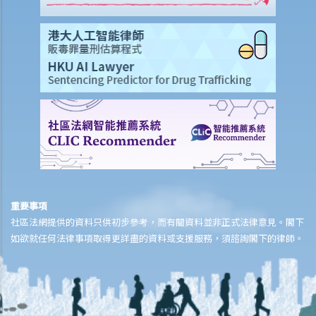
11. 在處理索償時，保險公司會否接受中醫發出的醫療報告 / 醫生紙？
12. 我在香港購買了一份保險，但在海外受了傷。我可否向保險公司提
出索償？
13. 十八歲以下的人可否購買人壽保險？
14. 如果我的保單已經失效，但我重新繳交保費以嘗試令保單「復
效」。我可否在這段期間向保險公司索償？
15. 我為同一項目（如住院或家居意外）購買了數份保險。我可否從所
有保單索取全數保額，或只可索取實際開支或損失？人壽保險的死亡賠
償會否有不同規定？
16. 法例規定誰人需要參加強積金計劃（或其他認可的職業性退休計
劃）？自僱人士或臨時僱員 / 散工（沒有僱傭合約的員工）是否亦要參
重要事項
加這些計劃？
社區法網提供的資料只供初步參考，而有關資料並非正式法律意見。閣下
17. 法例規定強積金計劃的供款額或入息比例是多少？
如欲就任何法律事項取得更詳盡的資料或支援服務，須諮詢閣下的律師。
18. 我已参加強積金計劃。我是否仍需考慮其他退休計劃，例如人壽保
險或其他投資工具？
B. 醫療保險