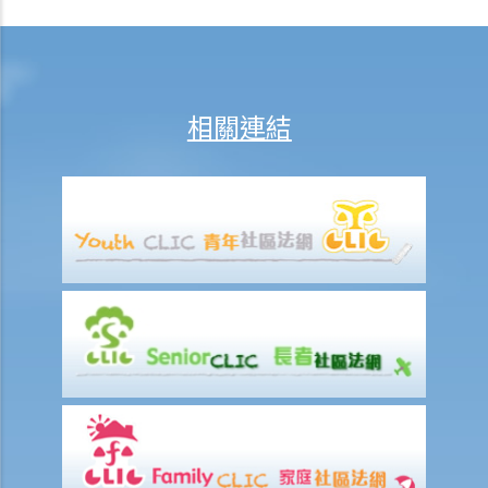
2. 我正考慮把現有的人壽保險保單轉到另一間保險公司，我需考慮哪些
因素？我可向誰徵詢意見？
3. 我如何在購買長期保險保單前，得知該保單的利益說明?
4. 我為何需要在購買長期保險保單前，提供資料以填寫財務需要分析報
相關連結
表?
5. 人壽保險的「可爭議期」是甚麼？
6. 人壽保險中的「自殺條款」有甚麼作用？
7. 保險公司在批核我的投保申請前，委託一位醫生為我驗身。那位醫生
沒有發現一項我並無披露的健康問題。保險公司可否以這項沒有披露的
資料，而拒絕我其後的任何索償？
8. 「可撤換受益人」和「不可撤換受益人」有甚麼分別？在哪些情況
下，我才可以更改壽險保單內的「不可撤換受益人」？
9. 我的兒子今年15歲。 可否指定他為我的人壽保險受益人？如果我在他
成年前（即年滿18歲前）死亡，他可否獲得所有保險金？
10. 受保人已失蹤了數年，其保單受益人可否向保險公司索取死亡賠
償？