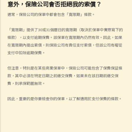
意外，保險公司會否拒絕我的索償？
付保費之前發生意外，保險公司會否拒絕我的索償？
5. 保險公司延遲處理我的索償申請。我可以因為這樣的延誤索取利息
通常，保險公司的保單中都會包含「寬限期」條款。
嗎？
6. 我為同一風險（例如住院或家居損毀）購買了幾份保單。我可以從所
「寬限期」提供了30或31個曆日的寬限期（取決於保單中實際寫下的
有保單索償全數保額，還是僅索償實際的開支/損失金額？人壽保險下的
條款），以支付逾期保費。該保單在寬限期內仍然有效。因此，如果
死亡賠償是否受不同規則約束？
在寬限期內提出索償，則保險公司有責任支付索償，但該公司有權從
我可以透過甚麼渠道購買保險產品?
支付中扣除逾期保費。
a. 保險中介人
但注意，特別是在某些商業保單中，保險公司可能包含了保費保証條
1. 保險中介人有兩類─保險代理（insurance agent） 和保險經紀
款，其中必須在特定日期之前繳交保費，如果未在該日期前繳交保
（insurance broker）。兩者的角色或職責有甚麼分別？他們的專業資
費，則承保範圍無效。
格又有何不同？他們是否需要在認可機構註冊後才可工作？
2. 在新的監管制度下，對持牌保險中介人、保險代理機構或保險經紀公
因此，重要的是你要檢查你的保單，以了解適用於支付保費的條款。
司負責人有甚麼要求?
3. 持牌保險中介人須遵從任何專業操守守則嗎?
4. 保險業監管局有甚麼權力持牌保險中介人確保保險中介人遵從法規，
以及處理他們的不當行為?