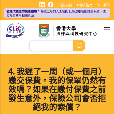
移
捐款支持
+網站指南
EN
简体
至
徹底改變您的搜索體驗：
探索全新的人工智能
社區法網智能推薦系統
，助
主
您輕鬆查找相關頁面
內
容
Search
4. 我遲了一周（或一個月）
繳交保費。我的保單仍然有
效嗎？如果在繳付保費之前
發生意外，保險公司會否拒
絕我的索償？