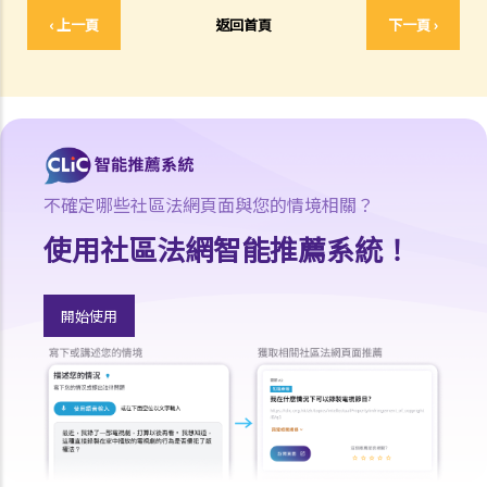
5. 我對賠償金額及保險代理 / 保險公司的行為極之不滿。我應否訴諸法
‹ 上一頁
返回首頁
下一頁 ›
庭或向其他認可機構投訴？法庭或其他機構有否就每項索償或投訴設立
賠償上限？
6. 保險代理利用虛假資料誘導我購買保險。我可否終止該保單合約及要
求退還保費？
7. 保險代理要求我把現金交給他，讓他可以代我準時繳交保費。他可以
這樣處理保費嗎？
不確定哪些社區法網頁面與您的情境相關？
b. 保險科技及虛擬保險公司
使用社區法網智能推薦系統！
1. 甚麼是保險科技?
2. 透過虛擬保險公司的全數碼分銷渠道購買保險有何潛在好處?
3. 若我透過虛擬保險公司的全數碼分銷渠道購買保險，或使用保險科技
開始使用
來處理與保險相關的事務，有甚麼要注意?
常見保險產品種類
A. 人壽保險 （包括退休保障產品）
1. 「冷靜期」是甚麼？如果我剛剛購買了一份人壽保險，但幾天後想改
變主意，我可否取消這份保險？