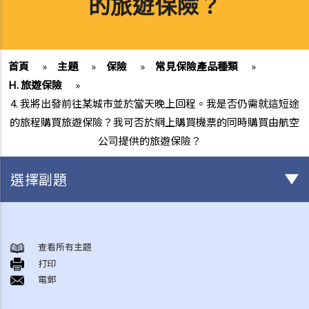
的旅遊保險？
首頁
»
主題
»
保險
»
常見保險產品種類
»
H. 旅遊保險
»
4. 我將出發前往某城市並於當天晚上回程。我是否仍需就這短途
的旅程購買旅遊保險？我可否於網上購買機票的同時購買由航空
公司提供的旅遊保險？
選擇副題
與各類保險有關的事項
1. 投保人或保單持有人可能沒有向保險公司披露所有個人資料。沒有這
查看所有主題
打印
樣的披露會導致索償被拒絕嗎？哪些重要事實必須披露？
電郵
2. 除上述問題外，若一些沒有披露的資料與該項索償無關（例如，我因
踢足球而受傷，但我之前沒有提過吸煙習慣），保險公司仍可以拒絕這