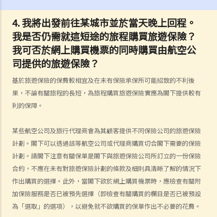
項索償嗎？
4.
我將出發前往某城市並於當天晚上回程。
3. 保險單中常見的「不保項目」是甚麼？
我是否仍需就這短途的旅程購買旅遊保險？
4. 我遲了一周（或一個月）繳交保費。我的保單仍然有效嗎？如果在繳
我可否於網上購買機票的同時購買由航空公
付保費之前發生意外，保險公司會否拒絕我的索償？
司提供的旅遊保險？
5. 保險公司延遲處理我的索償申請。我可以因為這樣的延誤索取利息
嗎？
基於旅遊保險的保費較相宜及在未有保險承保所可能招致的不利後
6. 我為同一風險（例如住院或家居損毀）購買了幾份保單。我可以從所
果，不論有關旅程的長短，為旅程購買旅遊保險實應為閣下提供較有
有保單索償全數保額，還是僅索償實際的開支/損失金額？人壽保險下的
利的保障。
死亡賠償是否受不同規則約束？
我可以透過甚麼渠道購買保險產品?
某些航空公司及旅行代理商會為其顧客提供不同保險公司的旅遊保險
計劃。閣下可以透過該等航空公司或代理商購買切合閣下需要的保險
a. 保險中介人
計劃。請閣下注意有關保單是閣下與旅遊保險公司所訂立的一份保險
1. 保險中介人有兩類─保險代理（insurance agent） 和保險經紀
合約，不應在未有對旅遊保險計劃的條款及細則具清晰了解的情況下
（insurance broker）。兩者的角色或職責有甚麼分別？他們的專業資
作出購買的選擇。此外，當閣下欲於網上購買機票時，應檢查有關附
格又有何不同？他們是否需要在認可機構註冊後才可工作？
加保險服務是否已被預先選擇（即檢查有關購買的欄目是否已被預設
2. 在新的監管制度下，對持牌保險中介人、保險代理機構或保險經紀公
為「選取」的選項），以避免就不欲購買的保單作出不必要的花費。
司負責人有甚麼要求?