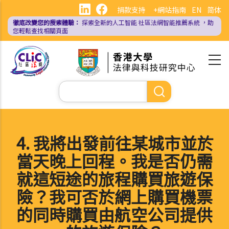
移
捐款支持
+網站指南
EN
简体
至
徹底改變您的搜索體驗：
探索全新的人工智能
社區法網智能推薦系統
，助
主
您輕鬆查找相關頁面
內
容
Search
4. 我將出發前往某城市並於
當天晚上回程。我是否仍需
就這短途的旅程購買旅遊保
險？我可否於網上購買機票
的同時購買由航空公司提供