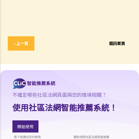
3. 持牌保險中介人須遵從任何專業操守守則嗎?
4. 保險業監管局有甚麼權力持牌保險中介人確保保險中介人遵從法規，
以及處理他們的不當行為?
5. 我對賠償金額及保險代理 / 保險公司的行為極之不滿。我應否訴諸法
庭或向其他認可機構投訴？法庭或其他機構有否就每項索償或投訴設立
‹ 上一頁
返回首頁
賠償上限？
6. 保險代理利用虛假資料誘導我購買保險。我可否終止該保單合約及要
求退還保費？
7. 保險代理要求我把現金交給他，讓他可以代我準時繳交保費。他可以
這樣處理保費嗎？
b. 保險科技及虛擬保險公司
不確定哪些社區法網頁面與您的情境相關？
1. 甚麼是保險科技?
使用社區法網智能推薦系統！
2. 透過虛擬保險公司的全數碼分銷渠道購買保險有何潛在好處?
3. 若我透過虛擬保險公司的全數碼分銷渠道購買保險，或使用保險科技
來處理與保險相關的事務，有甚麼要注意?
開始使用
常見保險產品種類