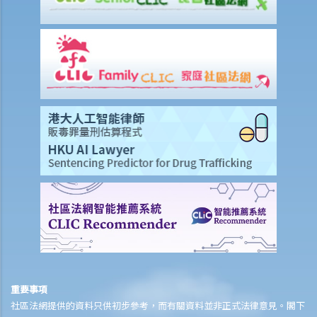
成年前（即年滿18歲前）死亡，他可否獲得所有保險金？
10. 受保人已失蹤了數年，其保單受益人可否向保險公司索取死亡賠
償？
11. 在處理索償時，保險公司會否接受中醫發出的醫療報告 / 醫生紙？
12. 我在香港購買了一份保險，但在海外受了傷。我可否向保險公司提
出索償？
13. 十八歲以下的人可否購買人壽保險？
14. 如果我的保單已經失效，但我重新繳交保費以嘗試令保單「復
效」。我可否在這段期間向保險公司索償？
15. 我為同一項目（如住院或家居意外）購買了數份保險。我可否從所
有保單索取全數保額，或只可索取實際開支或損失？人壽保險的死亡賠
償會否有不同規定？
16. 法例規定誰人需要參加強積金計劃（或其他認可的職業性退休計
劃）？自僱人士或臨時僱員 / 散工（沒有僱傭合約的員工）是否亦要參
加這些計劃？
重要事項
17. 法例規定強積金計劃的供款額或入息比例是多少？
社區法網提供的資料只供初步參考，而有關資料並非正式法律意見。閣下