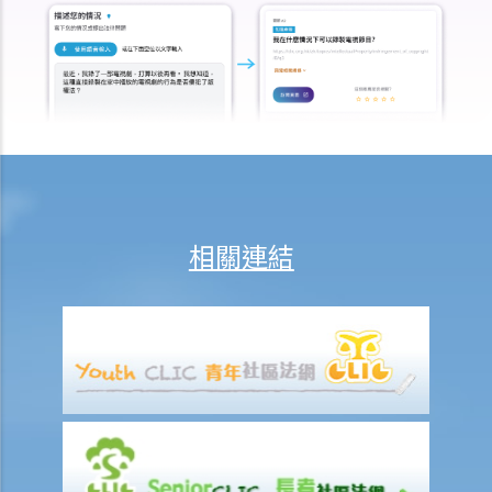
A. 人壽保險 （包括退休保障產品）
1. 「冷靜期」是甚麼？如果我剛剛購買了一份人壽保險，但幾天後想改
變主意，我可否取消這份保險？
2. 我正考慮把現有的人壽保險保單轉到另一間保險公司，我需考慮哪些
因素？我可向誰徵詢意見？
3. 我如何在購買長期保險保單前，得知該保單的利益說明?
4. 我為何需要在購買長期保險保單前，提供資料以填寫財務需要分析報
表?
相關連結
5. 人壽保險的「可爭議期」是甚麼？
6. 人壽保險中的「自殺條款」有甚麼作用？
7. 保險公司在批核我的投保申請前，委託一位醫生為我驗身。那位醫生
沒有發現一項我並無披露的健康問題。保險公司可否以這項沒有披露的
資料，而拒絕我其後的任何索償？
8. 「可撤換受益人」和「不可撤換受益人」有甚麼分別？在哪些情況
下，我才可以更改壽險保單內的「不可撤換受益人」？
9. 我的兒子今年15歲。 可否指定他為我的人壽保險受益人？如果我在他