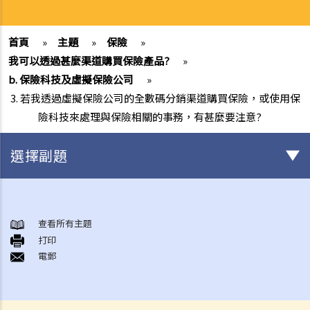
首頁
»
主題
»
保險
»
我可以透過甚麼渠道購買保險產品?
»
b. 保險科技及虛擬保險公司
»
3. 若我透過虛擬保險公司的全數碼分銷渠道購買保險，或使用保
險科技來處理與保險相關的事務，有甚麼要注意?
選擇副題
與各類保險有關的事項
1. 投保人或保單持有人可能沒有向保險公司披露所有個人資料。沒有這
查看所有主題
打印
樣的披露會導致索償被拒絕嗎？哪些重要事實必須披露？
電郵
2. 除上述問題外，若一些沒有披露的資料與該項索償無關（例如，我因
踢足球而受傷，但我之前沒有提過吸煙習慣），保險公司仍可以拒絕這
項索償嗎？