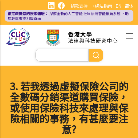
移
捐款支持
+網站指南
EN
简体
至
徹底改變您的搜索體驗：
探索全新的人工智能
社區法網智能推薦系統
，助
主
您輕鬆查找相關頁面
內
容
Search
3. 若我透過虛擬保險公司的
全數碼分銷渠道購買保險，
或使用保險科技來處理與保
險相關的事務，有甚麼要注
意?