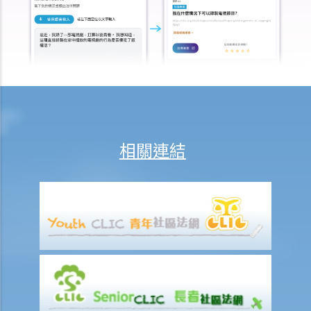
10. 受保人已失蹤了數年，其保單受益人可否向保險公司索取死亡賠
償？
11. 在處理索償時，保險公司會否接受中醫發出的醫療報告 / 醫生紙？
12. 我在香港購買了一份保險，但在海外受了傷。我可否向保險公司提
出索償？
13. 十八歲以下的人可否購買人壽保險？
14. 如果我的保單已經失效，但我重新繳交保費以嘗試令保單「復
效」。我可否在這段期間向保險公司索償？
相關連結
15. 我為同一項目（如住院或家居意外）購買了數份保險。我可否從所
有保單索取全數保額，或只可索取實際開支或損失？人壽保險的死亡賠
償會否有不同規定？
16. 法例規定誰人需要參加強積金計劃（或其他認可的職業性退休計
劃）？自僱人士或臨時僱員 / 散工（沒有僱傭合約的員工）是否亦要參
加這些計劃？
17. 法例規定強積金計劃的供款額或入息比例是多少？
18. 我已参加強積金計劃。我是否仍需考慮其他退休計劃，例如人壽保
險或其他投資工具？