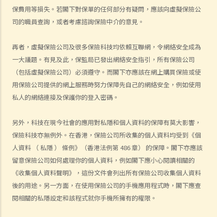
4. 保險業監管局有甚麼權力持牌保險中介人確保保險中介人遵從法規，
保費用等損失。若閣下對保單的任何部分有疑問，應該向虛擬保險公
以及處理他們的不當行為?
司的職員查詢，或者考慮諮詢保險中介的意見。
5. 我對賠償金額及保險代理 / 保險公司的行為極之不滿。我應否訴諸法
庭或向其他認可機構投訴？法庭或其他機構有否就每項索償或投訴設立
再者，虛擬保險公司及很多保險科技均依賴互聯網，令網絡安全成為
賠償上限？
一大議題。有見及此，保監局已發出網絡安全指引，所有保險公司
6. 保險代理利用虛假資料誘導我購買保險。我可否終止該保單合約及要
（包括虛擬保險公司）必須遵守。而閣下亦應該在網上購買保險或使
求退還保費？
用保險公司提供的網上服務時努力保障先自己的網絡安全，例如使用
7. 保險代理要求我把現金交給他，讓他可以代我準時繳交保費。他可以
私人的網絡連接及保護你的登入密碼。
這樣處理保費嗎？
另外，科技在現今社會的應用對私隱和個人資料的保障有莫大影響，
b. 保險科技及虛擬保險公司
保險科技亦無例外。在香港，保險公司所收集的個人資料均受到《個
1. 甚麼是保險科技?
人資料 （ 私隱 ） 條例》（香港法例第 486 章） 的保障。閣下亦應該
2. 透過虛擬保險公司的全數碼分銷渠道購買保險有何潛在好處?
留意保險公司如何處理你的個人資料，例如閣下應小心閱讀相關的
3. 若我透過虛擬保險公司的全數碼分銷渠道購買保險，或使用保險科技
《收集個人資料聲明》，這份文件會列出所有保險公司收集個人資料
來處理與保險相關的事務，有甚麼要注意?
後的用途。另一方面，在使用保險公司的手機應用程式時，閣下應查
常見保險產品種類
閱相關的私隱設定和該程式就你手機所擁有的權限。
A. 人壽保險 （包括退休保障產品）