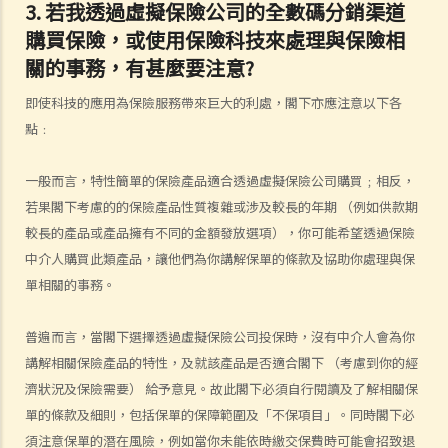
3.
若我透
過
虛
擬
保
險
公
司
的全數碼分銷渠道
3. 保險單中常見的「不保項目」是甚麼？
購
買
保
險
，或使
用
保
險
科
技
來處
理
與保
險
相
4. 我遲了一周（或一個月）繳交保費。我的保單仍然有效嗎？如果在繳
關
的事
務
，有甚
麼
要注
意?
付保費之前發生意外，保險公司會否拒絕我的索償？
5. 保險公司延遲處理我的索償申請。我可以因為這樣的延誤索取利息
即使科技的應用為保險服務帶來巨大的利處，閣下亦應注意以下各
嗎？
點﹕
6. 我為同一風險（例如住院或家居損毀）購買了幾份保單。我可以從所
有保單索償全數保額，還是僅索償實際的開支/損失金額？人壽保險下的
一般而言，特性簡單的保險產品適合透過虛擬保險公司購買﹔相反，
死亡賠償是否受不同規則約束？
若果閣下考慮的的保險產品性質複雜或涉及較長的年期 （例如供款期
我可以透過甚麼渠道購買保險產品?
較長的產品或產品擁有不同的金額發放選項），你可能希望透過保險
中介人購買此類產品，讓他們為你講解保單的條款及協助你處理與保
a. 保險中介人
單相關的事務。
1. 保險中介人有兩類─保險代理（insurance agent） 和保險經紀
（insurance broker）。兩者的角色或職責有甚麼分別？他們的專業資
普遍而言，當閣下選擇透過虛擬保險公司投保時，沒有中介人會為你
格又有何不同？他們是否需要在認可機構註冊後才可工作？
講解相關保險產品的特性，及就該產品是否適合閣下 （考慮到你的經
2. 在新的監管制度下，對持牌保險中介人、保險代理機構或保險經紀公
濟狀況及保險需要） 給予意見。故此閣下必須自行閱讀及了解相關保
司負責人有甚麼要求?
單的條款及細則，包括保單的保障範圍及「不保項目」。同時閣下必
3. 持牌保險中介人須遵從任何專業操守守則嗎?
須注意保單的潛在風險，例如當你未能依時繳交保費時可能會招致退