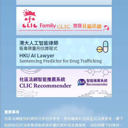
B. 醫療保險
1. 團體醫療保險和個人醫療保險有甚麼分別？
2. 甚麼是自願醫保計劃？
3. 認可產品的最低保險保障是甚麼？
4. 如何知道保單是否是自願醫保計劃的保單？
5. 如果受保人試圖自殺但最終只是弄傷自己，「自殺條款」在醫療保險
中有甚麼作用？
6. 在處理索償時，保險公司會否接受中醫發出的醫療報告 / 醫生紙？
7. 我為同一項目（如住院或家居意外）購買了數份保險。我可否從所有
保單索取全數保額，或只可索取實際開支或損失？
C. 意外或個人傷亡保險
1. 「意外受傷」的一般定義是甚麼？如果我受了傷但沒有表面傷痕，我
可否向保險公司索償？
重要事項
2. 「永久傷殘」和「暫時性傷殘」的一般定義是甚麼？保險公司支付了
社區法網提供的資料只供初步參考，而有關資料並非正式法律意見。閣下
一筆永久傷殘賠償給我，但兩年後我奇蹟地復原，保險公司可否向我討
如欲就任何法律事項取得更詳盡的資料或支援服務，須諮詢閣下的律師。