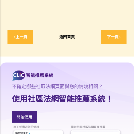
1. 「冷靜期」是甚麼？如果我剛剛購買了一份人壽保險，但幾天後想改
變主意，我可否取消這份保險？
2. 我正考慮把現有的人壽保險保單轉到另一間保險公司，我需考慮哪些
因素？我可向誰徵詢意見？
‹ 上一頁
返回首頁
下一頁 ›
3. 我如何在購買長期保險保單前，得知該保單的利益說明?
4. 我為何需要在購買長期保險保單前，提供資料以填寫財務需要分析報
表?
5. 人壽保險的「可爭議期」是甚麼？
6. 人壽保險中的「自殺條款」有甚麼作用？
7. 保險公司在批核我的投保申請前，委託一位醫生為我驗身。那位醫生
不確定哪些社區法網頁面與您的情境相關？
沒有發現一項我並無披露的健康問題。保險公司可否以這項沒有披露的
使用社區法網智能推薦系統！
資料，而拒絕我其後的任何索償？
8. 「可撤換受益人」和「不可撤換受益人」有甚麼分別？在哪些情況
下，我才可以更改壽險保單內的「不可撤換受益人」？
開始使用
9. 我的兒子今年15歲。 可否指定他為我的人壽保險受益人？如果我在他
成年前（即年滿18歲前）死亡，他可否獲得所有保險金？