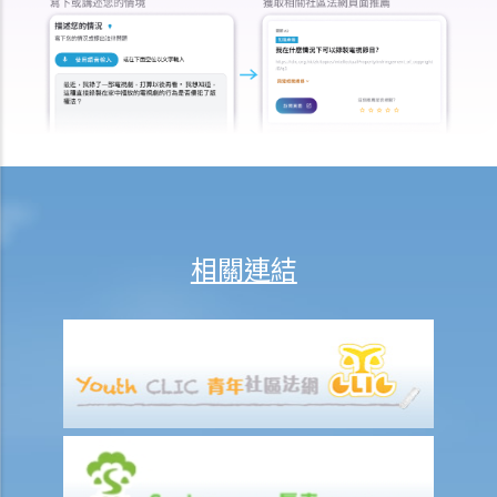
常見保險產品種類
A. 人壽保險 （包括退休保障產品）
1. 「冷靜期」是甚麼？如果我剛剛購買了一份人壽保險，但幾天後想改
變主意，我可否取消這份保險？
2. 我正考慮把現有的人壽保險保單轉到另一間保險公司，我需考慮哪些
因素？我可向誰徵詢意見？
3. 我如何在購買長期保險保單前，得知該保單的利益說明?
4. 我為何需要在購買長期保險保單前，提供資料以填寫財務需要分析報
相關連結
表?
5. 人壽保險的「可爭議期」是甚麼？
6. 人壽保險中的「自殺條款」有甚麼作用？
7. 保險公司在批核我的投保申請前，委託一位醫生為我驗身。那位醫生
沒有發現一項我並無披露的健康問題。保險公司可否以這項沒有披露的
資料，而拒絕我其後的任何索償？
8. 「可撤換受益人」和「不可撤換受益人」有甚麼分別？在哪些情況
下，我才可以更改壽險保單內的「不可撤換受益人」？