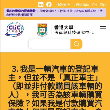
移
捐款支持
+網站指南
EN
简体
至
徹底改變您的搜索體驗：
探索全新的人工智能
社區法網智能推薦系統
，助
主
您輕鬆查找相關頁面
內
容
Search
3. 我是一輛汽車的登記車
主，但並不是「真正車主」
（即並非付款購買該車輛的
人），我可否為該車輛購買
保險？如果我是付款購買汽