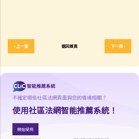
司負責人有甚麼要求?
3. 持牌保險中介人須遵從任何專業操守守則嗎?
4. 保險業監管局有甚麼權力持牌保險中介人確保保險中介人遵從法規，
以及處理他們的不當行為?
5. 我對賠償金額及保險代理 / 保險公司的行為極之不滿。我應否訴諸法
‹ 上一頁
返回首頁
下一頁 ›
庭或向其他認可機構投訴？法庭或其他機構有否就每項索償或投訴設立
賠償上限？
6. 保險代理利用虛假資料誘導我購買保險。我可否終止該保單合約及要
求退還保費？
7. 保險代理要求我把現金交給他，讓他可以代我準時繳交保費。他可以
這樣處理保費嗎？
不確定哪些社區法網頁面與您的情境相關？
b. 保險科技及虛擬保險公司
使用社區法網智能推薦系統！
1. 甚麼是保險科技?
2. 透過虛擬保險公司的全數碼分銷渠道購買保險有何潛在好處?
3. 若我透過虛擬保險公司的全數碼分銷渠道購買保險，或使用保險科技
開始使用
來處理與保險相關的事務，有甚麼要注意?