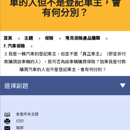
車的人但不是登記車主，會
有何分別？
首頁
»
主題
»
保險
»
常見保險產品種類
»
F. 汽車保險
»
3. 我是一輛汽車的登記車主，但並不是「真正車主」（即並非付
款購買該車輛的人），我可否為該車輛購買保險？如果我是付款
購買汽車的人但不是登記車主，會有何分別？
選擇副題
與各類保險有關的事項
1. 投保人或保單持有人可能沒有向保險公司披露所有個人資料。沒有這
查看所有主題
打印
樣的披露會導致索償被拒絕嗎？哪些重要事實必須披露？
電郵
2. 除上述問題外，若一些沒有披露的資料與該項索償無關（例如，我因