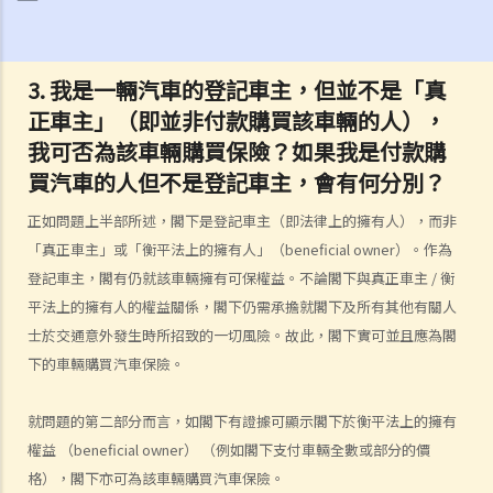
踢足球而受傷，但我之前沒有提過吸煙習慣），保險公司仍可以拒絕這
項索償嗎？
3.
我是一輛汽車的登記車主，但並不是「真
3. 保險單中常見的「不保項目」是甚麼？
正車主」（即並非付款購買該車輛的人），
4. 我遲了一周（或一個月）繳交保費。我的保單仍然有效嗎？如果在繳
我可否為該車輛購買保險？如果我是付款購
付保費之前發生意外，保險公司會否拒絕我的索償？
買汽車的人但不是登記車主，會有何分別？
5. 保險公司延遲處理我的索償申請。我可以因為這樣的延誤索取利息
嗎？
正如問題上半部所述，閣下是登記車主（即法律上的擁有人），而非
6. 我為同一風險（例如住院或家居損毀）購買了幾份保單。我可以從所
「真正車主」或「衡平法上的擁有人」（beneficial owner）。作為
有保單索償全數保額，還是僅索償實際的開支/損失金額？人壽保險下的
登記車主，閣有仍就該車輛擁有可保權益。不論閣下與真正車主 / 衡
死亡賠償是否受不同規則約束？
平法上的擁有人的權益關係，閣下仍需承擔就閣下及所有其他有關人
我可以透過甚麼渠道購買保險產品?
士於交通意外發生時所招致的一切風險。故此，閣下實可並且應為閣
下的車輛購買汽車保險。
a. 保險中介人
1. 保險中介人有兩類─保險代理（insurance agent） 和保險經紀
就問題的第二部分而言，如閣下有證據可顯示閣下於衡平法上的擁有
（insurance broker）。兩者的角色或職責有甚麼分別？他們的專業資
權益 （beneficial owner） （例如閣下支付車輛全數或部分的價
格又有何不同？他們是否需要在認可機構註冊後才可工作？
格），閣下亦可為該車輛購買汽車保險。
2. 在新的監管制度下，對持牌保險中介人、保險代理機構或保險經紀公