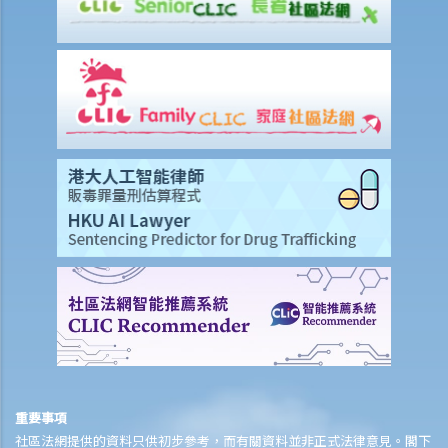
9. 我的兒子今年15歲。 可否指定他為我的人壽保險受益人？如果我在他
成年前（即年滿18歲前）死亡，他可否獲得所有保險金？
10. 受保人已失蹤了數年，其保單受益人可否向保險公司索取死亡賠
償？
11. 在處理索償時，保險公司會否接受中醫發出的醫療報告 / 醫生紙？
12. 我在香港購買了一份保險，但在海外受了傷。我可否向保險公司提
出索償？
13. 十八歲以下的人可否購買人壽保險？
14. 如果我的保單已經失效，但我重新繳交保費以嘗試令保單「復
效」。我可否在這段期間向保險公司索償？
15. 我為同一項目（如住院或家居意外）購買了數份保險。我可否從所
有保單索取全數保額，或只可索取實際開支或損失？人壽保險的死亡賠
償會否有不同規定？
16. 法例規定誰人需要參加強積金計劃（或其他認可的職業性退休計
劃）？自僱人士或臨時僱員 / 散工（沒有僱傭合約的員工）是否亦要參
重要事項
加這些計劃？
社區法網提供的資料只供初步參考，而有關資料並非正式法律意見。閣下