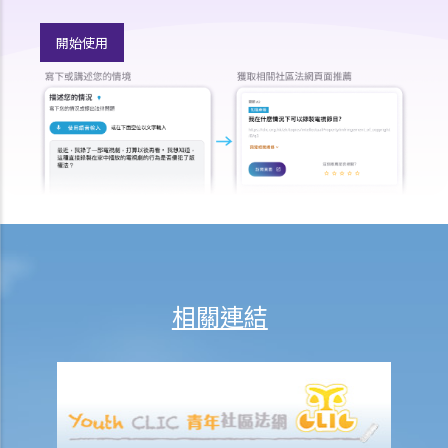
2. 我正考慮把現有的人壽保險保單轉到另一間保險公司，我需考慮哪些
開始使用
因素？我可向誰徵詢意見？
3. 我如何在購買長期保險保單前，得知該保單的利益說明?
4. 我為何需要在購買長期保險保單前，提供資料以填寫財務需要分析報
表?
5. 人壽保險的「可爭議期」是甚麼？
6. 人壽保險中的「自殺條款」有甚麼作用？
7. 保險公司在批核我的投保申請前，委託一位醫生為我驗身。那位醫生
沒有發現一項我並無披露的健康問題。保險公司可否以這項沒有披露的
資料，而拒絕我其後的任何索償？
8. 「可撤換受益人」和「不可撤換受益人」有甚麼分別？在哪些情況
相關連結
下，我才可以更改壽險保單內的「不可撤換受益人」？
9. 我的兒子今年15歲。 可否指定他為我的人壽保險受益人？如果我在他
成年前（即年滿18歲前）死亡，他可否獲得所有保險金？
10. 受保人已失蹤了數年，其保單受益人可否向保險公司索取死亡賠
償？