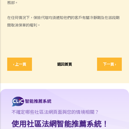
5. 我對賠償金額及保險代理 / 保險公司的行為極之不滿。我應否訴諸法
務部。
庭或向其他認可機構投訴？法庭或其他機構有否就每項索償或投訴設立
賠償上限？
在任何情況下，保險代理均須通知他們的客戶有關冷靜期及在該段期
6. 保險代理利用虛假資料誘導我購買保險。我可否終止該保單合約及要
間取消保單的權利。
求退還保費？
7. 保險代理要求我把現金交給他，讓他可以代我準時繳交保費。他可以
這樣處理保費嗎？
b. 保險科技及虛擬保險公司
‹ 上一頁
返回首頁
下一頁 ›
1. 甚麼是保險科技?
2. 透過虛擬保險公司的全數碼分銷渠道購買保險有何潛在好處?
3. 若我透過虛擬保險公司的全數碼分銷渠道購買保險，或使用保險科技
來處理與保險相關的事務，有甚麼要注意?
常見保險產品種類
A. 人壽保險 （包括退休保障產品）
不確定哪些社區法網頁面與您的情境相關？
1. 「冷靜期」是甚麼？如果我剛剛購買了一份人壽保險，但幾天後想改
使用社區法網智能推薦系統！
變主意，我可否取消這份保險？