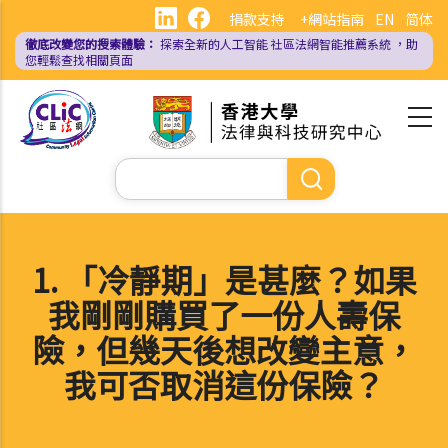
移
捐款支持
+網站指南
EN
简体
至
徹底改變您的搜索體驗：
探索全新的人工智能
社區法網智能推薦系統
，助
主
您輕鬆查找相關頁面
內
容
Search
1. 「冷靜期」是甚麼？如果
我剛剛購買了一份人壽保
險，但幾天後想改變主意，
我可否取消這份保險？