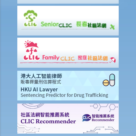
11. 在處理索償時，保險公司會否接受中醫發出的醫療報告 / 醫生紙？
12. 我在香港購買了一份保險，但在海外受了傷。我可否向保險公司提
出索償？
13. 十八歲以下的人可否購買人壽保險？
14. 如果我的保單已經失效，但我重新繳交保費以嘗試令保單「復
效」。我可否在這段期間向保險公司索償？
15. 我為同一項目（如住院或家居意外）購買了數份保險。我可否從所
有保單索取全數保額，或只可索取實際開支或損失？人壽保險的死亡賠
償會否有不同規定？
16. 法例規定誰人需要參加強積金計劃（或其他認可的職業性退休計
劃）？自僱人士或臨時僱員 / 散工（沒有僱傭合約的員工）是否亦要參
加這些計劃？
17. 法例規定強積金計劃的供款額或入息比例是多少？
18. 我已参加強積金計劃。我是否仍需考慮其他退休計劃，例如人壽保
險或其他投資工具？
B. 醫療保險
1. 團體醫療保險和個人醫療保險有甚麼分別？