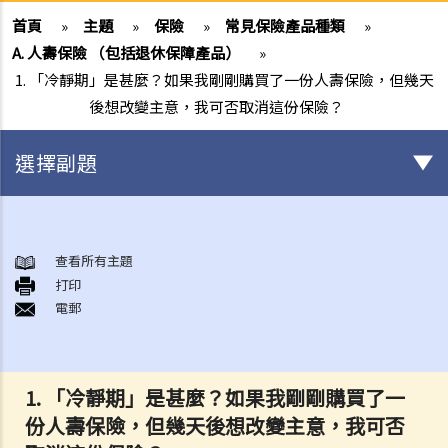
首頁
»
主題
»
保險
»
常見保險產品種類
»
A. 人壽保險 （包括退休保障產品）
»
1. 「冷靜期」是甚麼？如果我剛剛購買了一份人壽保險，但幾天
後想改變主意，我可否取消這份保險？
選擇副題
與各類保險有關的事項
1. 投保人或保單持有人可能沒有向保險公司披露所有個人資料。沒有這
查看所有主題
打印
樣的披露會導致索償被拒絕嗎？哪些重要事實必須披露？
電郵
2. 除上述問題外，若一些沒有披露的資料與該項索償無關（例如，我因
踢足球而受傷，但我之前沒有提過吸煙習慣），保險公司仍可以拒絕這
項索償嗎？
1.
「冷靜期」是甚麼？如果我剛剛購買了一
3. 保險單中常見的「不保項目」是甚麼？
份人壽保險，但幾天後想改變主意，我可否
4. 我遲了一周（或一個月）繳交保費。我的保單仍然有效嗎？如果在繳