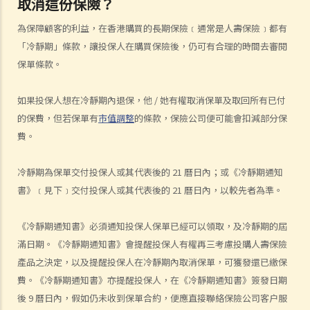
取消這份保險？
付保費之前發生意外，保險公司會否拒絕我的索償？
5. 保險公司延遲處理我的索償申請。我可以因為這樣的延誤索取利息
為保障顧客的利益，在香港購買的長期保險﹝通常是人壽保險﹞都有
嗎？
「冷靜期」條款，讓投保人在購買保險後，仍可有合理的時間去審閱
6. 我為同一風險（例如住院或家居損毀）購買了幾份保單。我可以從所
保單條款。
有保單索償全數保額，還是僅索償實際的開支/損失金額？人壽保險下的
死亡賠償是否受不同規則約束？
如果投保人想在冷靜期內退保，他
/
她有權取消保單及取回所有已付
我可以透過甚麼渠道購買保險產品?
的保費，但若保單有
市值調整
的條款，保險公司便可能會扣減部分保
費。
a. 保險中介人
1. 保險中介人有兩類─保險代理（insurance agent） 和保險經紀
冷靜期為保單交付投保人或其代表後的
21
曆日
內；或《冷靜期通知
（insurance broker）。兩者的角色或職責有甚麼分別？他們的專業資
書》﹝見下﹞交付投保人或其代表後的
21
曆日
內，以較先者為準。
格又有何不同？他們是否需要在認可機構註冊後才可工作？
2. 在新的監管制度下，對持牌保險中介人、保險代理機構或保險經紀公
《冷靜期通知書》必須通知投保人保單已經可以領取，及冷靜期的屆
司負責人有甚麼要求?
滿日期。《冷靜期通知書》會提醒投保人有權再三考慮投購人壽保險
3. 持牌保險中介人須遵從任何專業操守守則嗎?
產品之決定，以及提醒投保人在冷靜期內取消保單，可獲發還已繳保
4. 保險業監管局有甚麼權力持牌保險中介人確保保險中介人遵從法規，
費。《冷靜期通知書》亦提醒投保人，在《冷靜期通知書》簽發日期
以及處理他們的不當行為?
後
9
曆日
內，假如仍未收到保單合約，便應直接聯絡保險公司客户服