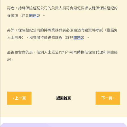
資料，而拒絕我其後的任何索償？
再者，持牌保險經紀公司的負責人須符合最低要求以確保保險經紀的
8. 「可撤換受益人」和「不可撤換受益人」有甚麼分別？在哪些情況
專業性（詳見
問
題2
）。
下，我才可以更改壽險保單內的「不可撤換受益人」？
9. 我的兒子今年15歲。 可否指定他為我的人壽保險受益人？如果我在他
另外，保險經紀公司的持牌業務代表必須通過有關資格考試（獲豁免
成年前（即年滿18歲前）死亡，他可否獲得所有保險金？
人士除外），和參加持續進修課程（詳見
問題
2
）。
10. 受保人已失蹤了數年，其保單受益人可否向保險公司索取死亡賠
償？
最後要留意的是，個別人士或公司均不可同時擔任保險代理和保險經
11. 在處理索償時，保險公司會否接受中醫發出的醫療報告 / 醫生紙？
紀。
12. 我在香港購買了一份保險，但在海外受了傷。我可否向保險公司提
出索償？
13. 十八歲以下的人可否購買人壽保險？
14. 如果我的保單已經失效，但我重新繳交保費以嘗試令保單「復
效」。我可否在這段期間向保險公司索償？
‹ 上一頁
返回首頁
下一頁 ›
15. 我為同一項目（如住院或家居意外）購買了數份保險。我可否從所
有保單索取全數保額，或只可索取實際開支或損失？人壽保險的死亡賠
償會否有不同規定？
16. 法例規定誰人需要參加強積金計劃（或其他認可的職業性退休計