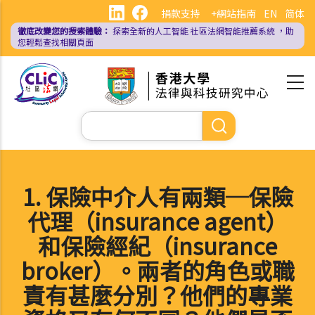
移
捐款支持
+網站指南
EN
简体
至
徹底改變您的搜索體驗：
探索全新的人工智能
社區法網智能推薦系統
，助
主
您輕鬆查找相關頁面
內
容
Search
1. 保險中介人有兩類─保險
代理（insurance agent）
和保險經紀（insurance
broker）。兩者的角色或職
責有甚麼分別？他們的專業