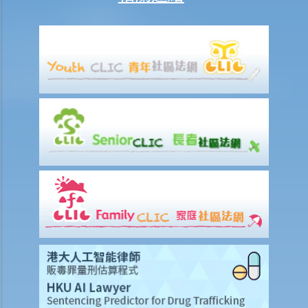
1. 「意外受傷」的一般定義是甚麼？如果我受了傷但沒有表面傷痕，我
可否向保險公司索償？
2. 「永久傷殘」和「暫時性傷殘」的一般定義是甚麼？保險公司支付了
一筆永久傷殘賠償給我，但兩年後我奇蹟地復原，保險公司可否向我討
回部分賠償？
3. 我很少參與高危運動（例如滑水），但我有一次玩這類運動時受傷。
這次受傷會被視為「意外」、「自招」抑或「疏忽」事件呢？它會否影
響我的醫療或意外保險索償？
4. 在人身傷亡訴訟中，我已從犯錯一方獲得賠償。這些賠償會否抵銷保
險公司的賠款？
D. 家居保險
1. 如果我的居所和屋內家具均已損毁，保險公司會否全數賠償我的損
失？保險公司會否在支付賠償之前先作出專業評估？
2. 我是大廈內某個單位的業主，而大廈本身已經購有第三者責任保險。
如果有訪客或住客在大廈內遇上意外受傷，我是否可以置身事外？
E. 專業責任保險