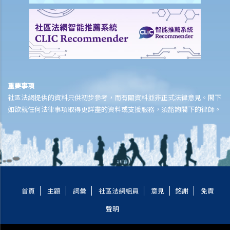
F. 汽車保險
1. 如有交通意外發生，有甚麼事情司機應該或不應該做？如果受害人控
告司機，司機應否先行聘請律師才通知有關保險公司？
2. 交通意外發生後，司機應否立即安排車輛維修？維修費用是否需要獲
得保險公司的事前批核？
重要事項
3. 我是一輛汽車的登記車主，但並不是「真正車主」（即並非付款購買
社區法網提供的資料只供初步參考，而有關資料並非正式法律意見。閣下
該車輛的人），我可否為該車輛購買保險？如果我是付款購買汽車的人
如欲就任何法律事項取得更詳盡的資料或支援服務，須諮詢閣下的律師。
但不是登記車主，會有何分別？
4. 我是一位車主，法律是否規定我必須購買第三者責任保險？如果我沒
有購買有關保險會有甚麼後果？
5. 我是否需要於申請購買汽車保險時就我早前作為司機所涉及的交通意
外紀錄作出披露?如我披露最近與交通規例相關的刑事定罪（例如違例
泊車），我會否被要求繳交較高的保費?
首頁
主題
詞彙
社區法網組員
意見
銘謝
免責
G. 僱員補償
聲明
1. 香港法例是否要求所有僱主均要為僱員購買保險？有沒有法定的最低