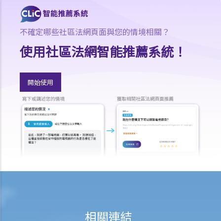
劃）？自僱人士或臨時僱員 / 散工（沒有僱傭合約的員工）是否亦要參
加這些計劃？
不確定哪些社區法網頁面與您的情境相關？
17. 法例規定強積金計劃的供款額或入息比例是多少？
使用社區法網智能推薦系統！
18. 我已参加強積金計劃。我是否仍需考慮其他退休計劃，例如人壽保
險或其他投資工具？
B. 醫療保險
開始使用
1. 團體醫療保險和個人醫療保險有甚麼分別？
2. 甚麼是自願醫保計劃？
3. 認可產品的最低保險保障是甚麼？
4. 如何知道保單是否是自願醫保計劃的保單？
5. 如果受保人試圖自殺但最終只是弄傷自己，「自殺條款」在醫療保險
中有甚麼作用？
6. 在處理索償時，保險公司會否接受中醫發出的醫療報告 / 醫生紙？
7. 我為同一項目（如住院或家居意外）購買了數份保險。我可否從所有
保單索取全數保額，或只可索取實際開支或損失？
相關連結
C. 意外或個人傷亡保險