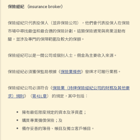
2. 透過虛擬保險公司的全數碼分銷渠道購買保險有何潛在好處?
保險經紀
（insurance broker
）
3. 若我透過虛擬保險公司的全數碼分銷渠道購買保險，或使用保險科技
來處理與保險相關的事務，有甚麼要注意?
保險經紀只代表投保人（並非保險公司），他們會代表投保人在保險
常見保險產品種類
市場中尋找最佳和最合適的保險計劃。這類保險通常與商業活動有
A. 人壽保險 （包括退休保障產品）
關，並涉及專門的保障範圍及較大的保額。
1. 「冷靜期」是甚麼？如果我剛剛購買了一份人壽保險，但幾天後想改
保險經紀可以是一間公司或個別人士，佣金為主要收入來源。
變主意，我可否取消這份保險？
2. 我正考慮把現有的人壽保險保單轉到另一間保險公司，我需考慮哪些
保險經紀必須獲保監局根據《
保險業條例
》發牌才可履行業務。
因素？我可向誰徵詢意見？
3. 我如何在購買長期保險保單前，得知該保單的利益說明?
保險經紀公司必須符合《
保險業（持牌保險經紀公司的財務及其他要
4. 我為何需要在購買長期保險保單前，提供資料以填寫財務需要分析報
求）規則
》（
第41L章
） 的規定，其中包括：
表?
5. 人壽保險的「可爭議期」是甚麼？
擁有最低限度規定的資本及淨資產；
6. 人壽保險中的「自殺條款」有甚麼作用？
購買專業彌償保險；及
7. 保險公司在批核我的投保申請前，委託一位醫生為我驗身。那位醫生
備存妥善的簿冊、帳目及獨立客戶帳目。
沒有發現一項我並無披露的健康問題。保險公司可否以這項沒有披露的