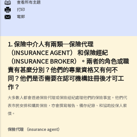
1. 投保人或保單持有人可能沒有向保險公司披露所有個人資料。沒有這
查看所有主題
打印
樣的披露會導致索償被拒絕嗎？哪些重要事實必須披露？
電郵
2. 除上述問題外，若一些沒有披露的資料與該項索償無關（例如，我因
踢足球而受傷，但我之前沒有提過吸煙習慣），保險公司仍可以拒絕這
項索償嗎？
1.
保險中介人有兩類─保險代理
3. 保險單中常見的「不保項目」是甚麼？
（INSURANCE AGENT） 和保險經紀
4. 我遲了一周（或一個月）繳交保費。我的保單仍然有效嗎？如果在繳
（INSURANCE BROKER）。兩者的角色或職
付保費之前發生意外，保險公司會否拒絕我的索償？
責有甚麼分別？他們的專業資格又有何不
5. 保險公司延遲處理我的索償申請。我可以因為這樣的延誤索取利息
嗎？
同？他們是否需要在認可機構註冊後才可工
6. 我為同一風險（例如住院或家居損毀）購買了幾份保單。我可以從所
作？
有保單索償全數保額，還是僅索償實際的開支/損失金額？人壽保險下的
大多數人都會透過保險代理或保險經紀處理他們的保險事宜。他們代
死亡賠償是否受不同規則約束？
表市民安排和購買保險，亦會撰寫報告、備存紀錄、和協助投保人索
我可以透過甚麼渠道購買保險產品?
償。
a. 保險中介人
保險代理
（insurance agent
）
1. 保險中介人有兩類─保險代理（insurance agent） 和保險經紀