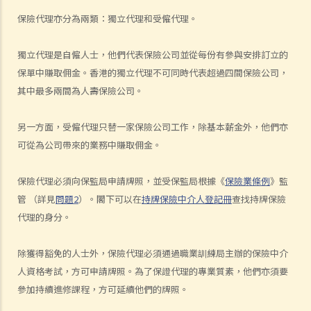
（insurance broker）。兩者的角色或職責有甚麼分別？他們的專業資
保險代理亦分為兩類：獨立代理和受僱代理。
格又有何不同？他們是否需要在認可機構註冊後才可工作？
2. 在新的監管制度下，對持牌保險中介人、保險代理機構或保險經紀公
獨立代理是自僱人士，他們代表保險公司並從每份有參與安排訂立的
司負責人有甚麼要求?
保單中賺取佣金。香港的獨立代理不可同時代表超過四間保險公司，
3. 持牌保險中介人須遵從任何專業操守守則嗎?
其中最多兩間為人壽保險公司。
4. 保險業監管局有甚麼權力持牌保險中介人確保保險中介人遵從法規，
以及處理他們的不當行為?
另一方面，受僱代理只替一家保險公司工作，除基本薪金外，他們亦
5. 我對賠償金額及保險代理 / 保險公司的行為極之不滿。我應否訴諸法
可從為公司帶來的業務中賺取佣金。
庭或向其他認可機構投訴？法庭或其他機構有否就每項索償或投訴設立
賠償上限？
保險代理必須向保監局申請牌照，並受保監局根據《
保險業條例
》監
6. 保險代理利用虛假資料誘導我購買保險。我可否終止該保單合約及要
管 （詳見
問
題2
）。閣下可以在
持牌保險中介人登記冊
查找持牌保險
求退還保費？
代理的身分。
7. 保險代理要求我把現金交給他，讓他可以代我準時繳交保費。他可以
這樣處理保費嗎？
除獲得豁免的人士外，保險代理必須通過職業訓練局主辦的保險中介
b. 保險科技及虛擬保險公司
人資格考試，方可申請牌照。為了保證代理的專業質素，他們亦須要
參加持續進修課程，方可延續他們的牌照。
1. 甚麼是保險科技?