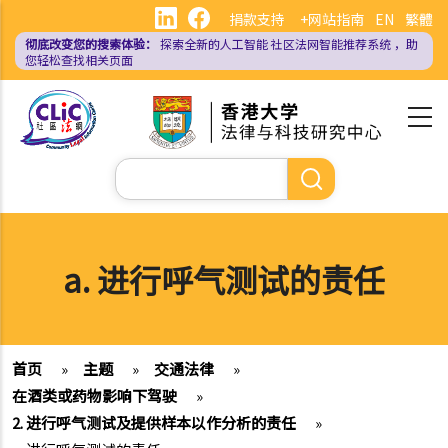
跳
捐款支持
+网站指南
EN
繁體
转
彻底改变您的搜索体验：
探索全新的人工智能
社区法网智能推荐系统
，助
到
您轻松查找相关页面
主
要
内
容
搜
索
a. 进行呼气测试的责任
首页
»
主题
»
交通法律
»
在酒类或药物影响下驾驶
»
2. 进行呼气测试及提供样本以作分析的责任
»