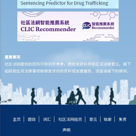
a. 罚款及监禁
b. 取消驾驶执照
c. 酒后驾驶与没有提供样本
其他罪行
1. 与驾驶执照有关
a. 一般
重要事项
Q1. 持有学习者驾驶执照的人士可以用他/她的电单车提供送外卖的服务
社区法网提供的资料只供初步参考，而有关资料并非正式法律意见。阁下
吗？
如欲就任何法律事项取得更详尽的资料或支援服务，须谘询阁下的律师。
b. 允许并无持有驾驶执照的人驾驶汽车
Q1. 其他国家发出的驾驶执照在香港是否有效？
Q2. 如果我让我的孩子坐在驾驶座上把玩方向盘，而汽车已停下来，我
会被控告任何罪行吗？
c. 被取消驾驶资格期间驾驶
主页
题目
词汇
社区法网组员
意见
铭谢
免责
Q1. 一名已被吊销驾驶执照的驾驶者开车冲过警察路障。该名驾驶者可
声明
能干犯了甚么罪行？