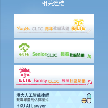
相关连结
病细菌，我可不愿做这种测试」。D先生这个做法行得通吗？
2. D女士在酒吧喝了几杯后开车回家，途中被警方截停，并被要求进行
随机抽样呼气测试。D女士知道她不能拒绝做测试，但她故意在吹气孔
旁边吹气，而不是吹进气孔内。D女士这个做法可行吗？
b. 进行药物测试的责任
c. 提供样本以作分析的责任
1. A女士驾驶汽车时撞向前面的车辆。警务人员到达现场，发现A女士脚
步虚浮，说话含糊不清，而且满身酒气。基于A女士这种情况，警员认
为不能在现场为她进行呼气测试。其后，A女士被带到医院，但她仍处
于明显醉酒的状态。一名警员要求她提供尿液样本作化验。A女士发现
当时没有女性警务人员在场，遂拒绝提供尿液样本。警员和医院的医生
于是寻求A女士的同意，提取血液样本。她再次拒绝，并说：「我不信
任你们的医生和设备。我怎么知道你的针筒有没有被爱滋病污染？我可
不会把血给你。」A女士最终没有提供任何呼气、尿液或血液样本。A女
士上述的拒绝理由是否合理呢？
3. 判刑