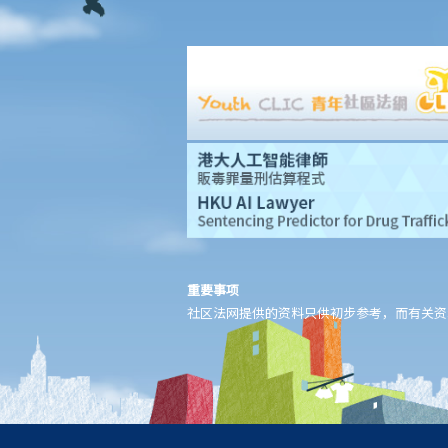
2. 进行呼气测试及提供样本以作分析的责任
a. 进行呼气测试的责任
1. D先生在驾车时被警方截停，并被要求进行随机抽样呼气测试。D
先生刚参加完狂野派对，他清楚知道体内的酒精含量肯定超过法定
限度。为逃避《道路交通条例》（香港法例第374章）第39或39A条
的刑责，他编了一个藉口拒绝接受呼气测试：「喂，那些呼气测试
工具可能含有传染病细菌，我可不愿做这种测试」。D先生这个做法
行得通吗？
2. D女士在酒吧喝了几杯后开车回家，途中被警方截停，并被要求进
行随机抽样呼气测试。D女士知道她不能拒绝做测试，但她故意在吹
重要事项
社区法网提供的资料只供初步参考，而有关资
气孔旁边吹气，而不是吹进气孔内。D女士这个做法可行吗？
b. 进行药物测试的责任
c. 提供样本以作分析的责任
1. A女士驾驶汽车时撞向前面的车辆。警务人员到达现场，发现A女
士脚步虚浮，说话含糊不清，而且满身酒气。基于A女士这种情况，