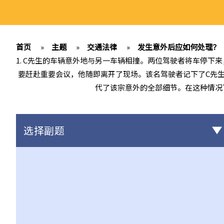
首页
»
主题
»
交通法律
»
发生意外后应如何处理？
1. C先生的车辆意外地与另一车辆相撞。两位驾驶者将车停
要赶赴重要会议，他随即离开了现场。该名驾驶者记下了C先
代了该宗意外的全部细节。在这种情况
选择副题
驾驶
不小心驾驶
1. 「无适当的谨慎及专注」
2. 「未有合理顾及其他使用该道路的人」
3. 如何证明不小心驾驶