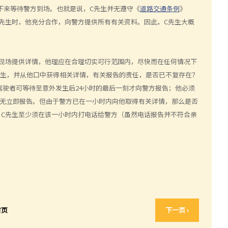
下来等待警方到场。也就是说，C先生并无遵守《
道路交通条例
》
先生时，他充分合作，向警方提供所有有关资料。因此，C先生大概
现场提供详情，他理应在合理切实可行范围内，尽快而在任何情况下
先生，并从他口中获得相关详情，有关报告的责任，是否已不复存在？
驾驶者可等待至意外发生后24小时的最后一刻才向警方报告；他必须
并无立即报告。但由于警方已在一小时内向他取得有关详情，那么是否
C先生至少须在该一小时内打电话给警方（虽然电话报告并不符合亲
首页
下一页 ›