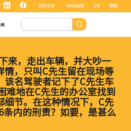
捐款支持
+网站指南
EN
繁體
搜
法网
索
停下来，走出车辆，并大吵一
详情，只叫C先生留在现场等
。该名驾驶者记下了C先生车
困难地在C先生的办公室找到
部细节。在这种情况下，C先
56条内的刑责？如要，是甚么