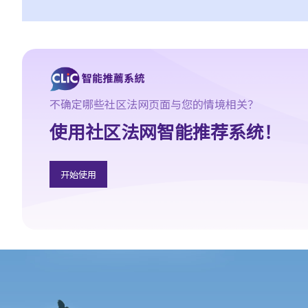
4. 如何证明危险驾驶
个案：R女士驾驶车辆，以时速100公里冲过两个红灯，然后跨越道
路分界线，撞上一辆停在对面行车线路旁的车辆。R女士被控危险驾
驶。她辩称视线被树木阻挡，以致看不到红灯，她当时已竭尽所能
控制车辆，无奈车辆仍然失控冲过对面行车线。假设R女士所言属
实，她可以脱罪吗？
不确定哪些社区法网页面与您的情境相关？
判决摘要：发生交通意外导致财物损毁，甚至造成人命伤亡的严重
使用社区法网智能推荐系统！
后果，并不一定是「危险驾驶」（香港特别行政区 诉 林志发）
5. 判刑
开始使用
a. 法定判刑
b. 涉及酒类或药物的危险驾驶
c. 法庭取态
在酒类或药物影响下驾驶
1. 罪行元素
a. 「掌管汽车」
b. 「没有能力妥当地控制该汽车」