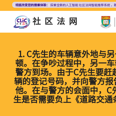
跳
彻底改变您的搜索体验：
探索全新的人工智能
社区法网智能推荐系统
，
转
到
社区法网
主
要
内
容
1. C先生的车辆意外地
顿。在争吵过程中，另一车
警方到场。由于C先生要赶
辆的登记号码，并向警方报
他。在与警方的会面中，C
生是否需要负上《道路交通条