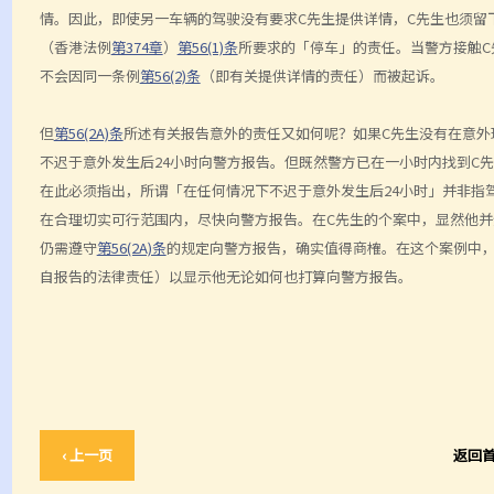
情。因此，即使另一车辆的驾驶没有要求C先生提供详情，C先生也须留
（香港法例
第374章
）
第56(1)条
所要求的「停车」的责任。当警方接触C
不会因同一条例
第56(2)条
（即有关提供详情的责任）而被起诉。
但
第56(2A)条
所述有关报告意外的责任又如何呢？如果C先生没有在意外
不迟于意外发生后24小时向警方报告。但既然警方已在一小时内找到C
在此必须指出，所谓「在任何情况下不迟于意外发生后24小时」并非指
在合理切实可行范围内，尽快向警方报告。在C先生的个案中，显然他
仍需遵守
第56(2A)条
的规定向警方报告，确实值得商榷。在这个案例中，
自报告的法律责任）以显示他无论如何也打算向警方报告。
‹ 上一页
返回