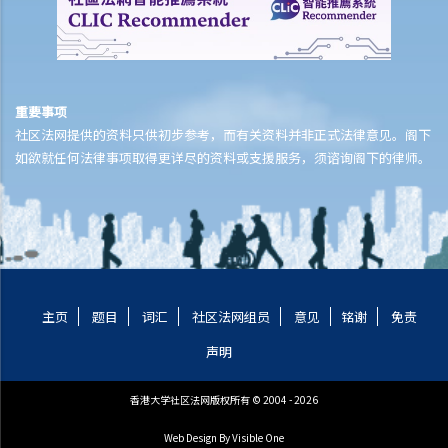
c. 酒后驾驶与没有提供样本
其他罪行
1. 与驾驶执照有关
重要事项
a. 一般
社区法网提供的资料只供初步参考，而有关资料并非正式法律意见。阁下
Q1. 持有学习者驾驶执照的人士可以用他/她的电单车提供送外卖的服务
如欲就任何法律事项取得更详尽的资料或支援服务，须谘询阁下的律师。
吗？
b. 允许并无持有驾驶执照的人驾驶汽车
Q1. 其他国家发出的驾驶执照在香港是否有效？
Q2. 如果我让我的孩子坐在驾驶座上把玩方向盘，而汽车已停下来，我
会被控告任何罪行吗？
主页
题目
词汇
社区法网组员
意见
铭谢
免责
c. 被取消驾驶资格期间驾驶
声明
Q1. 一名已被吊销驾驶执照的驾驶者开车冲过警察路障。该名驾驶者可
能干犯了甚么罪行？
香港大学社区法网版权所有 © 2004 - 2026
2. 与登记号码及车辆牌照有关
Web Design
By Visible One