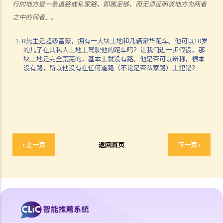
行的地方是一条道路或私家路，即属足够，而无须证明该地方为两者
险，会是显然易见的」
之中的何者
」。
3. 危险驾驶的典型例子
1. R先生是超级富豪，拥有一大块土地和几辆豪华跑车。他可以10岁
a. 赛车
的儿子在其私人土地上驾驶他的跑车吗？让我们进一步假设，那
b. 蓄意冲红灯
块土地是完全荒芜的，基本上就没有路。他是否可以辩称，根本
没有路，所以他没有在任何道路（不论是否私家路）上犯错？
c. 严重超速
d. 驾驶超载的车辆
4. 如何证明危险驾驶
个案：R女士驾驶车辆，以时速100公里冲过两个红灯，然后跨越道路分
界线，撞上一辆停在对面行车线路旁的车辆。R女士被控危险驾驶。她
辩称视线被树木阻挡，以致看不到红灯，她当时已竭尽所能控制车辆，
‹ 上一页
返回首页
下一页 ›
无奈车辆仍然失控冲过对面行车线。假设R女士所言属实，她可以脱罪
吗？
判决摘要：发生交通意外导致财物损毁，甚至造成人命伤亡的严重后
果，并不一定是「危险驾驶」（香港特别行政区 诉 林志发）
5. 判刑