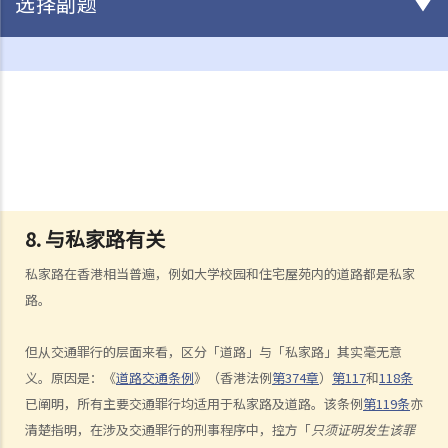
选择副题
驾驶
不小心驾驶
1. 「无适当的谨慎及专注」
2. 「未有合理顾及其他使用该道路的人」
3. 如何证明不小心驾驶
4. 不小心驾驶的典型例子
8. 与私家路有关
a. 没有遵守安全停车距离及从后撞击
b. 没有察看清楚而倒车
私家路在香港相当普遍，例如大学校园和住宅屋苑内的道路都是私家
c. 不安全地超车
路。
d. 撞倒行人
但从交通罪行的层面来看，区分「道路」与「私家路」其实毫无意
5. 判刑
义。原因是：《
道路交通条例
》（香港法例
第374章
）
第117
和
118条
危险驾驶
已阐明，所有主要交通罪行均适用于私家路及道路。该条例
第119条
亦
1. 「危险」
清楚指明，在涉及交通罪行的刑事程序中，控方「
只须证明发生该罪
2. 「对一个合格而谨慎的驾驶人而言，该人以该方式驾驶汽车会属危