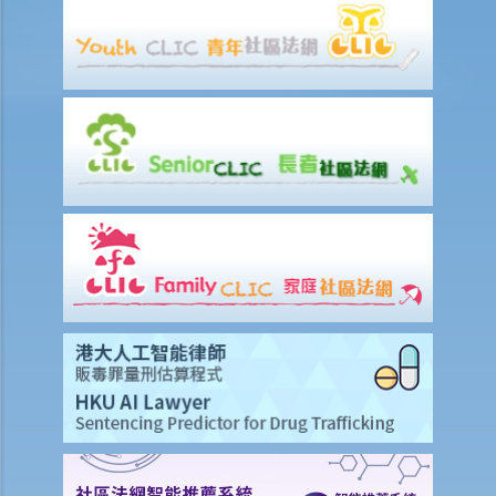
随机抽样呼气测试。D女士知道她不能拒绝做测试，但她故意在吹气孔
旁边吹气，而不是吹进气孔内。D女士这个做法可行吗？
b. 进行药物测试的责任
c. 提供样本以作分析的责任
1. A女士驾驶汽车时撞向前面的车辆。警务人员到达现场，发现A女士脚
步虚浮，说话含糊不清，而且满身酒气。基于A女士这种情况，警员认
为不能在现场为她进行呼气测试。其后，A女士被带到医院，但她仍处
于明显醉酒的状态。一名警员要求她提供尿液样本作化验。A女士发现
当时没有女性警务人员在场，遂拒绝提供尿液样本。警员和医院的医生
于是寻求A女士的同意，提取血液样本。她再次拒绝，并说：「我不信
任你们的医生和设备。我怎么知道你的针筒有没有被爱滋病污染？我可
不会把血给你。」A女士最终没有提供任何呼气、尿液或血液样本。A女
士上述的拒绝理由是否合理呢？
3. 判刑
a. 罚款及监禁
b. 取消驾驶执照