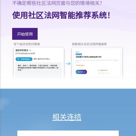
不确定哪些社区法网页面与您的情境相关？
a. 法定判刑
b. 涉及酒类或药物的危险驾驶
使用社区法网智能推荐系统！
c. 法庭取态
在酒类或药物影响下驾驶
开始使用
1. 罪行元素
a. 「掌管汽车」
b. 「没有能力妥当地控制该汽车」
2. 进行呼气测试及提供样本以作分析的责任
a. 进行呼气测试的责任
1. D先生在驾车时被警方截停，并被要求进行随机抽样呼气测试。D先生
刚参加完狂野派对，他清楚知道体内的酒精含量肯定超过法定限度。为
逃避《道路交通条例》（香港法例第374章）第39或39A条的刑责，他编
了一个藉口拒绝接受呼气测试：「喂，那些呼气测试工具可能含有传染
相关连结
病细菌，我可不愿做这种测试」。D先生这个做法行得通吗？
2. D女士在酒吧喝了几杯后开车回家，途中被警方截停，并被要求进行