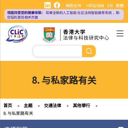
跳
捐款支持
+网站指南
EN
繁體
转
彻底改变您的搜索体验：
探索全新的人工智能
社区法网智能推荐系统
，助
到
您轻松查找相关页面
主
要
内
容
搜
索
8. 与私家路有关
首页
»
主题
»
交通法律
»
其他罪行
»
8. 与私家路有关