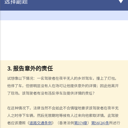
选择副题
驾驶
不小心驾驶
1. 「无适当的谨慎及专注」
2. 「未有合理顾及其他使用该道路的人」
3. 如何证明不小心驾驶
4. 不小心驾驶的典型例子
3. 报告意外的责任
a. 没有遵守安全停车距离及从后撞击
b. 没有察看清楚而倒车
试想像以下情况：一名驾驶者在夜半无人的乡郊驾车，撞上了灯柱。
c. 不安全地超车
他停了车，但很明显没有人在场可让他提供意外的详情；因此他离开
d. 撞倒行人
了现场。该驾驶者有没有违反停车及提供详情的责任？
5. 判刑
在这种情况下，法律当然不会如此不合情理地要求该驾驶者在夜半无
危险驾驶
人之时停下车辆，然后无限期地等候有人过来向他索取详情。此驾驶
1. 「危险」
者应该遵照《
道路交通条例
》（香港法例
第374章
）
第56(2A)条
所述行
2. 「对一个合格而谨慎的驾驶人而言，该人以该方式驾驶汽车会属危