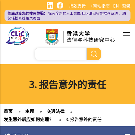
跳
捐款支持
+网站指南
EN
繁體
转
彻底改变您的搜索体验：
探索全新的人工智能
社区法网智能推荐系统
，助
到
您轻松查找相关页面
主
要
内
容
搜
索
3. 报告意外的责任
首页
»
主题
»
交通法律
»
发生意外后应如何处理？
»
3. 报告意外的责任