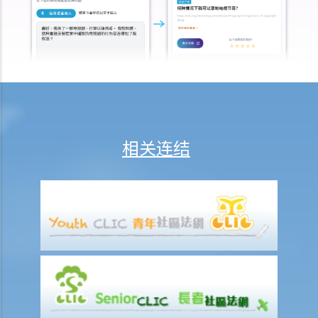
随机抽样呼气测试。D女士知道她不能拒绝做测试，但她故意在吹气孔
旁边吹气，而不是吹进气孔内。D女士这个做法可行吗？
b. 进行药物测试的责任
c. 提供样本以作分析的责任
1. A女士驾驶汽车时撞向前面的车辆。警务人员到达现场，发现A女士脚
步虚浮，说话含糊不清，而且满身酒气。基于A女士这种情况，警员认
为不能在现场为她进行呼气测试。其后，A女士被带到医院，但她仍处
相关连结
于明显醉酒的状态。一名警员要求她提供尿液样本作化验。A女士发现
当时没有女性警务人员在场，遂拒绝提供尿液样本。警员和医院的医生
于是寻求A女士的同意，提取血液样本。她再次拒绝，并说：「我不信
任你们的医生和设备。我怎么知道你的针筒有没有被爱滋病污染？我可
不会把血给你。」A女士最终没有提供任何呼气、尿液或血液样本。A女
士上述的拒绝理由是否合理呢？
3. 判刑
a. 罚款及监禁
b. 取消驾驶执照