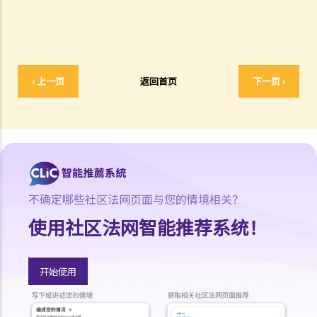
a. 法定判刑
b. 涉及酒类或药物的危险驾驶
c. 法庭取态
在酒类或药物影响下驾驶
‹ 上一页
返回首页
下一页 ›
1. 罪行元素
a. 「掌管汽车」
b. 「没有能力妥当地控制该汽车」
2. 进行呼气测试及提供样本以作分析的责任
a. 进行呼气测试的责任
不确定哪些社区法网页面与您的情境相关？
1. D先生在驾车时被警方截停，并被要求进行随机抽样呼气测试。D先生
使用社区法网智能推荐系统！
刚参加完狂野派对，他清楚知道体内的酒精含量肯定超过法定限度。为
逃避《道路交通条例》（香港法例第374章）第39或39A条的刑责，他编
了一个藉口拒绝接受呼气测试：「喂，那些呼气测试工具可能含有传染
开始使用
病细菌，我可不愿做这种测试」。D先生这个做法行得通吗？
2. D女士在酒吧喝了几杯后开车回家，途中被警方截停，并被要求进行