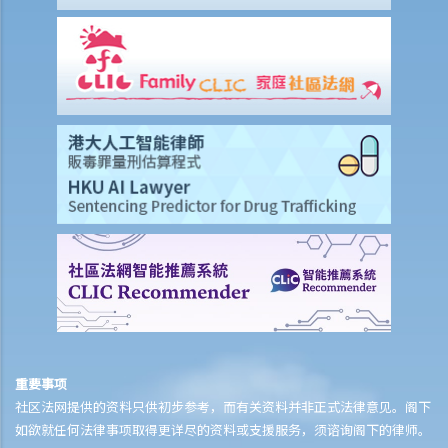
c. 酒后驾驶与没有提供样本
其他罪行
1. 与驾驶执照有关
a. 一般
Q1. 持有学习者驾驶执照的人士可以用他/她的电单车提供送外卖的服务
吗？
b. 允许并无持有驾驶执照的人驾驶汽车
Q1. 其他国家发出的驾驶执照在香港是否有效？
Q2. 如果我让我的孩子坐在驾驶座上把玩方向盘，而汽车已停下来，我
会被控告任何罪行吗？
c. 被取消驾驶资格期间驾驶
Q1. 一名已被吊销驾驶执照的驾驶者开车冲过警察路障。该名驾驶者可
重要事项
能干犯了甚么罪行？
社区法网提供的资料只供初步参考，而有关资料并非正式法律意见。阁下
2. 与登记号码及车辆牌照有关
如欲就任何法律事项取得更详尽的资料或支援服务，须谘询阁下的律师。