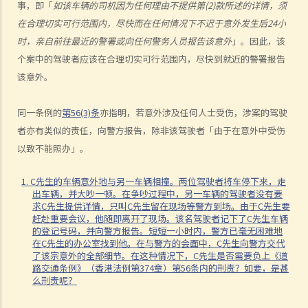
事，即「
如该车辆的司机因为任何理由不提供第(2)款所述的详情，须
险，会是显然易见的」
在合理切实可行范围内，尽快而在任何情况下不迟于意外发生后24小
3. 危险驾驶的典型例子
时，亲自前往最近的警署或向任何警务人员报告该意外
」。因此，该
a. 赛车
个案中的驾驶者应该在合理切实可行范围内，尽快到就近的警署报告
b. 蓄意冲红灯
该意外。
c. 严重超速
d. 驾驶超载的车辆
同一条例的
第56(3)条
亦指明，若意外涉及任何人士受伤，涉案的驾驶
者亦有类似的责任，向警方报告，除非该驾驶者「由于在意外中受伤
4. 如何证明危险驾驶
以致不能照办」。
个案：R女士驾驶车辆，以时速100公里冲过两个红灯，然后跨越道路分
界线，撞上一辆停在对面行车线路旁的车辆。R女士被控危险驾驶。她
1. C先生的车辆意外地与另一车辆相撞。两位驾驶者将车停下来，走
出车辆，并大吵一顿。在争吵过程中，另一车辆的驾驶者没有要
辩称视线被树木阻挡，以致看不到红灯，她当时已竭尽所能控制车辆，
求C先生提供详情，只叫C先生留在现场等警方到场。由于C先生要
无奈车辆仍然失控冲过对面行车线。假设R女士所言属实，她可以脱罪
赶赴重要会议，他随即离开了现场。该名驾驶者记下了C先生车辆
的登记号码，并向警方报告。短短一小时内，警方已毫无困难地
吗？
在C先生的办公室找到他。在与警方的会面中，C先生向警方交代
判决摘要：发生交通意外导致财物损毁，甚至造成人命伤亡的严重后
了该宗意外的全部细节。在这种情况下，C先生是否需要负上《道
路交通条例》（香港法例第374章）第56条内的刑责？如要，是甚
果，并不一定是「危险驾驶」（香港特别行政区 诉 林志发）
么刑责呢？
5. 判刑