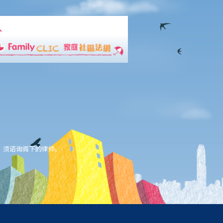
，须谘询阁下的律师。