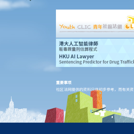
气孔旁边吹气，而不是吹进气孔内。D女士这个做法可行吗？
b. 进行药物测试的责任
c. 提供样本以作分析的责任
1. A女士驾驶汽车时撞向前面的车辆。警务人员到达现场，发现A女
士脚步虚浮，说话含糊不清，而且满身酒气。基于A女士这种情况，
警员认为不能在现场为她进行呼气测试。其后，A女士被带到医院，
但她仍处于明显醉酒的状态。一名警员要求她提供尿液样本作化
验。A女士发现当时没有女性警务人员在场，遂拒绝提供尿液样本。
警员和医院的医生于是寻求A女士的同意，提取血液样本。她再次拒
重要事项
绝，并说：「我不信任你们的医生和设备。我怎么知道你的针筒有
社区法网提供的资料只供初步参考，而有关资
没有被爱滋病污染？我可不会把血给你。」A女士最终没有提供任何
呼气、尿液或血液样本。A女士上述的拒绝理由是否合理呢？
3. 判刑
a. 罚款及监禁
b. 取消驾驶执照