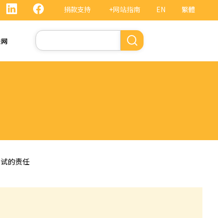
捐款支持
+网站指南
EN
繁體
搜
法网
索
测试的责任