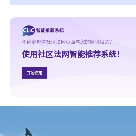
b. 涉及酒类或药物的危险驾驶
c. 法庭取态
在酒类或药物影响下驾驶
1. 罪行元素
a. 「掌管汽车」
不确定哪些社区法网页面与您的情境相关？
b. 「没有能力妥当地控制该汽车」
使用社区法网智能推荐系统！
2. 进行呼气测试及提供样本以作分析的责任
a. 进行呼气测试的责任
开始使用
1. D先生在驾车时被警方截停，并被要求进行随机抽样呼气测试。D
先生刚参加完狂野派对，他清楚知道体内的酒精含量肯定超过法定
限度。为逃避《道路交通条例》（香港法例第374章）第39或39A条
的刑责，他编了一个藉口拒绝接受呼气测试：「喂，那些呼气测试
工具可能含有传染病细菌，我可不愿做这种测试」。D先生这个做法
行得通吗？
2. D女士在酒吧喝了几杯后开车回家，途中被警方截停，并被要求进
行随机抽样呼气测试。D女士知道她不能拒绝做测试，但她故意在吹