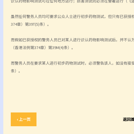
识认药物影响测试可在任何地方进行；损害测试则必须在警署进行（《道路交通
虽然任何警务人员均可要求公众人士进行初步药物测试，但只有已获授
374章）第39T(5)条）。
而假如已获授权的警务人员已对某人进行识认药物影响测试后，并不认
（香港法例第374章）第39M(4)条）。
而警务人员在要求某人进行初步药物测试时，必须警告该人，如没有接受测
条）。
‹ 上一页
返回