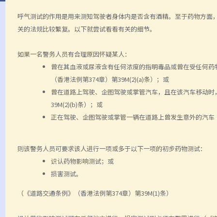
呼气测试的作用是用来测知驾驶者身体内是否含有酒精。至于药物方面
关的法规比较繁复。以下就尝试看看有关的细节。
如果一名警务人员有合理原因怀疑某人：
曾在其血液或尿液含有任何浓度的指明毒品或曾在受任何药
（香港法例第374章）第39M(2)(a)条）；或
曾在道路上驾驶、企图驾驶或掌管汽车，且在该汽车移动时，
39M(2)(b)条）；或
正在驾驶、企图驾驶或掌管一辆在道路上曾发生意外的汽车（《
则该警务人员可要求该人进行一项或多于以下一项的初步药物测试：
识认药物影响测试；或
损害测试。
（《道路交通条例》（香港法例第374章）第39M(1)条）