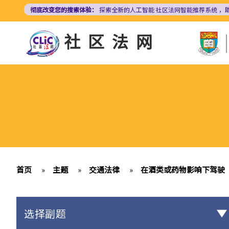
跳
彻底改变您的搜索体验：
探索全新的人工智能
社区法网智能推荐系统
，
转
到
社区法网
主
要
内
容
首页
»
主题
»
交通法律
»
在酒类或药物影响下驾驶
选择副题