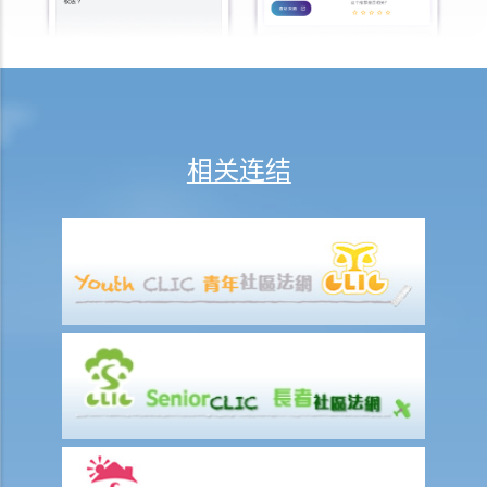
2. 进行呼气测试及提供样本以作分析的责任
a. 进行呼气测试的责任
1. D先生在驾车时被警方截停，并被要求进行随机抽样呼气测试。D先生
刚参加完狂野派对，他清楚知道体内的酒精含量肯定超过法定限度。为
相关连结
逃避《道路交通条例》（香港法例第374章）第39或39A条的刑责，他编
了一个藉口拒绝接受呼气测试：「喂，那些呼气测试工具可能含有传染
病细菌，我可不愿做这种测试」。D先生这个做法行得通吗？
2. D女士在酒吧喝了几杯后开车回家，途中被警方截停，并被要求进行
随机抽样呼气测试。D女士知道她不能拒绝做测试，但她故意在吹气孔
旁边吹气，而不是吹进气孔内。D女士这个做法可行吗？
b. 进行药物测试的责任
c. 提供样本以作分析的责任
1. A女士驾驶汽车时撞向前面的车辆。警务人员到达现场，发现A女士脚
步虚浮，说话含糊不清，而且满身酒气。基于A女士这种情况，警员认
为不能在现场为她进行呼气测试。其后，A女士被带到医院，但她仍处