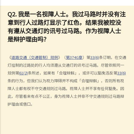
4. 不小心驾驶的典型例子
Q2. 我是一名视障人士。我过马路时并没有注
a. 没有遵守安全停车距离及从后撞击
意到行人过路灯显示了红色，结果我被控没
b. 没有察看清楚而倒车
有遵从交通灯的讯号过马路。作为视障人士
c. 不安全地超车
是辩护理由吗？
d. 撞倒行人
5. 判刑
危险驾驶
《
道路交通（交通管制）规例
》（
第374G章
）第
33(6)
条订明，在交通
灯控制的过路处的行人均须遵从交通灯的讯号过马路。尽管依照同一
1. 「危险」
规例第
61(2)
条所述，如果有「合理辩解」，或许可以豁免违反第
33(6)
2. 「对一个合格而谨慎的驾驶人而言，该人以该方式驾驶汽车会属危
条的行为，但我们认为视力障碍并不构成「合理辩解」，否则所有视
险，会是显然易见的」
障人士都有权不守交通规则过马路。视障人士并不享有任何豁免。因
3. 危险驾驶的典型例子
此，尽管看来有点不公正，身为视障人士并非不守交通规则过马路辩
a. 赛车
护理由或借口。
b. 蓄意冲红灯
c. 严重超速
d. 驾驶超载的车辆