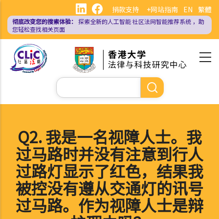
跳
捐款支持
+网站指南
EN
繁體
转
彻底改变您的搜索体验：
探索全新的人工智能
社区法网智能推荐系统
，助
到
您轻松查找相关页面
主
要
内
容
搜
索
Q2. 我是一名视障人士。我
过马路时并没有注意到行人
过路灯显示了红色，结果我
被控没有遵从交通灯的讯号
过马路。作为视障人士是辩