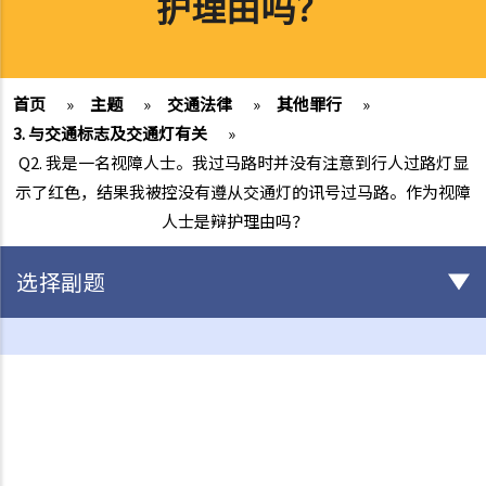
护理由吗？
首页
»
主题
»
交通法律
»
其他罪行
»
3. 与交通标志及交通灯有关
»
Q2. 我是一名视障人士。我过马路时并没有注意到行人过路灯显
示了红色，结果我被控没有遵从交通灯的讯号过马路。作为视障
人士是辩护理由吗？
选择副题
驾驶
不小心驾驶
1. 「无适当的谨慎及专注」
2. 「未有合理顾及其他使用该道路的人」
3. 如何证明不小心驾驶