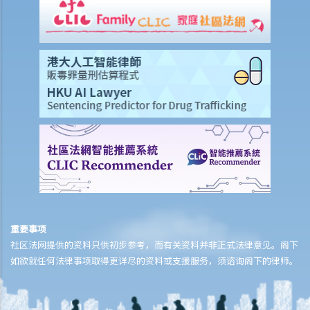
于明显醉酒的状态。一名警员要求她提供尿液样本作化验。A女士发现
当时没有女性警务人员在场，遂拒绝提供尿液样本。警员和医院的医生
于是寻求A女士的同意，提取血液样本。她再次拒绝，并说：「我不信
任你们的医生和设备。我怎么知道你的针筒有没有被爱滋病污染？我可
不会把血给你。」A女士最终没有提供任何呼气、尿液或血液样本。A女
士上述的拒绝理由是否合理呢？
3. 判刑
a. 罚款及监禁
b. 取消驾驶执照
c. 酒后驾驶与没有提供样本
其他罪行
重要事项
1. 与驾驶执照有关
社区法网提供的资料只供初步参考，而有关资料并非正式法律意见。阁下
a. 一般
如欲就任何法律事项取得更详尽的资料或支援服务，须谘询阁下的律师。
Q1. 持有学习者驾驶执照的人士可以用他/她的电单车提供送外卖的服务
吗？