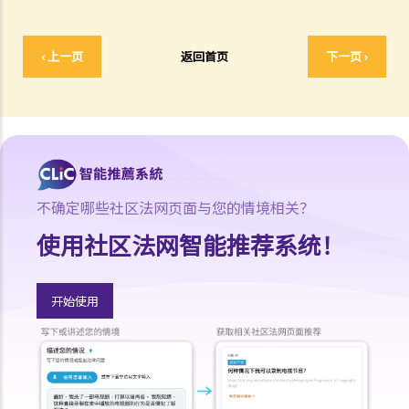
4. 如何证明危险驾驶
个案：R女士驾驶车辆，以时速100公里冲过两个红灯，然后跨越道路分
‹ 上一页
返回首页
下一页 ›
界线，撞上一辆停在对面行车线路旁的车辆。R女士被控危险驾驶。她
辩称视线被树木阻挡，以致看不到红灯，她当时已竭尽所能控制车辆，
无奈车辆仍然失控冲过对面行车线。假设R女士所言属实，她可以脱罪
吗？
判决摘要：发生交通意外导致财物损毁，甚至造成人命伤亡的严重后
果，并不一定是「危险驾驶」（香港特别行政区 诉 林志发）
不确定哪些社区法网页面与您的情境相关？
5. 判刑
使用社区法网智能推荐系统！
a. 法定判刑
b. 涉及酒类或药物的危险驾驶
c. 法庭取态
开始使用
在酒类或药物影响下驾驶
1. 罪行元素
a. 「掌管汽车」
b. 「没有能力妥当地控制该汽车」