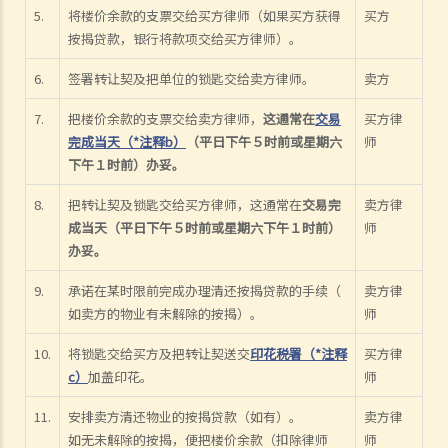
5.
将楼价余款的支票交给买方律师（如果买方获得
买方
按揭贷款，银行将款项交给买方律师）。
6.
签署转让契及把单位的锁匙交给卖方律师。
卖方
7.
把楼价余款的支票交给卖方律师，
这通常在
交易
买方律
完成当天（*注释b）
（平日下午５时前或星期六
师
下午１时前）办妥。
8.
把转让契及锁匙交给买方律师，这通常在
交易完
卖方律
成当天（平日下午５时前或星期六下午１时前）
师
办妥。
9.
承诺在某时限前完成办理清还按揭贷款的手续（
卖方律
如卖方的物业有未解除的按揭）。
师
10.
将锁匙交给买方及把转让契送交
印花税署（*注释
买方律
c）
加盖印花。
师
11.
安排卖方清还物业的按揭贷款（如有）。
卖方律
如无未解除的按揭，便把楼价余款（扣除律师
师