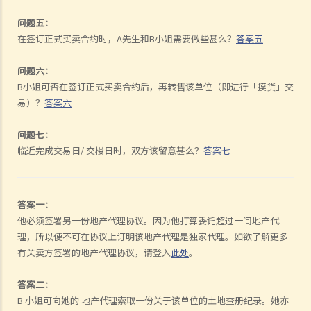
问题五：
在签订正式买卖合约时，A先生和B小姐需要做些甚么？
答案五
问题六：
B小姐可否在签订正式买卖合约后，再转售该单位（即进行「摸货」交
易）？
答案六
问题七：
临近完成交易日/ 交楼日时，双方该留意甚么？
答案七
答案一：
他必须签署另一份地产代理协议。因为他打算委讬超过一间地产代
理，所以便不可在协议上订明该地产代理是独家代理。如欲了解更多
有关卖方签署的地产代理协议，请登入
此处
。
答案二：
B 小姐可向她的 地产代理索取一份关于该单位的土地查册纪录。她亦