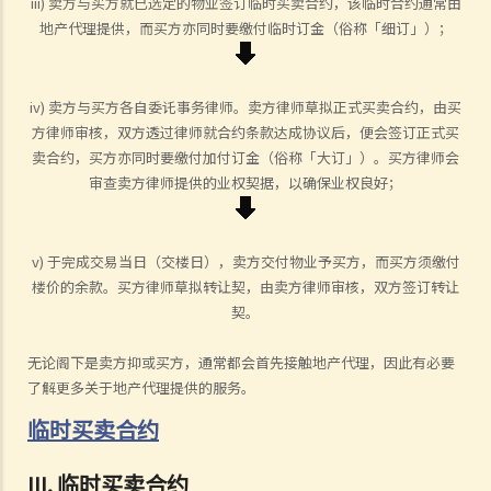
iii) 卖方与买方就已选定的物业签订临时买卖合约，该临时合约通常由
地产代理提供，而买方亦同时要缴付临时订金（俗称「细订」）；
iv) 卖方与买方各自委讬事务律师。卖方律师草拟正式买卖合约，由买
方律师审核，双方透过律师就合约条款达成协议后，便会签订正式买
卖合约，买方亦同时要缴付加付订金（俗称「大订」）。买方律师会
审查卖方律师提供的业权契据，以确保业权良好；
v) 于完成交易当日（交楼日），卖方交付物业予买方，而买方须缴付
楼价的余款。买方律师草拟转让契，由卖方律师审核，双方签订转让
契。
无论阁下是卖方抑或买方，通常都会首先接触地产代理，因此有必要
了解更多关于地产代理提供的服务。
临时买卖合约
III. 临时买卖合约