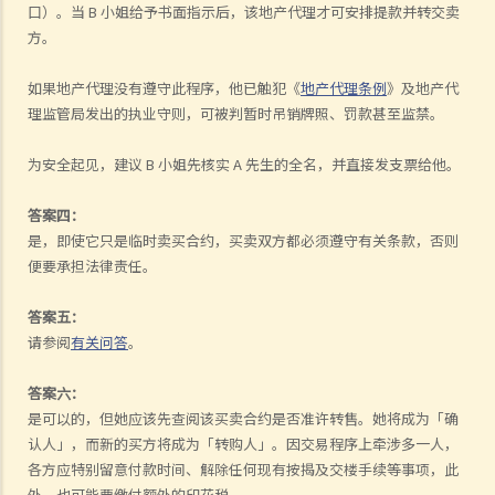
口）。当 B 小姐给予书面指示后，该地产代理才可安排提款并转交卖
方。
如果地产代理没有遵守此程序，他已触犯《
地产代理条例
》及地产代
理监管局发出的执业守则，可被判暂时吊销牌照、罚款甚至监禁。
为安全起见，建议 B 小姐先核实 A 先生的全名，并直接发支票给他。
答案四：
是，即使它只是临时卖买合约，买卖双方都必须遵守有关条款，否则
便要承担法律责任。
答案五：
请参阅
有关问答
。
答案六：
是可以的，但她应该先查阅该买卖合约是否准许转售。她将成为「确
认人」，而新的买方将成为「转购人」。因交易程序上牵涉多一人，
各方应特别留意付款时间、解除任何现有按揭及交楼手续等事项，此
外，也可能要缴付额外的印花税。