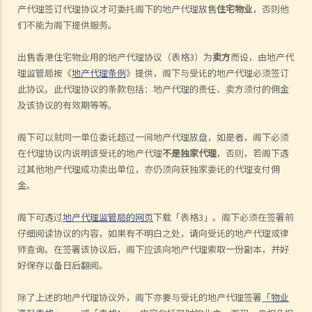
产代理签订代理协议才可委托阁下的地产代理放售
住宅物业
，否则他
们不能为阁下提供服务。
出售香港住宅物业用的地产代理协议（表格3）为
卖方
而设，由地产代
理监管局按《
地产代理条例
》提供，阁下与受讬的地产代理必须签订
此协议。此代理协议的条款包括：地产代理的责任、卖方须付的佣金
及该协议的有效期等等。
阁下可以就同一单位委讬超过一间地产代理放盘，如是者，阁下必须
在代理协议内说明该受讬的地产代理
不是独家代理
，否则，若阁下透
过其他地产代理成功卖出单位，亦仍须向获独家委讬的代理支付佣
金。
阁下可透过
地产代理监管局的网页
下载「表格3」。阁下必须在签署前
仔细阅读协议的内容，如果有不明白之处，请向受讬的地产代理或律
师查询。在签署该协议后，阁下应该向地产代理索取一份副本，并好
好保存以备日后翻阅。
除了上述的地产代理协议外，阁下亦要与受讬的地产代理签署
「物业