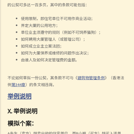
的公契可多达一百多页，其中的条款可能包括：
使用限制，即住宅单位不可用作商业活动；
界定大厦的公用地方；
单位业主须遵守的规则（例如不可饲养猫狗）；
如何聘用大厦管理人（或管理公司）；
如何成立业主立案法团；
如何为大厦保养或维修的问题作出决议；
由谁人及如何决定管理费的金额。
不论如何草拟一份公契，其条款不可与《
建筑物管理条例
》（香港法
例
第344章
）的条文相违背。
举例说明
X. 举例说明
模拟个案：
A先生（卖方）想卖出他的住宅单位，而B小姐（买方）想买入该单