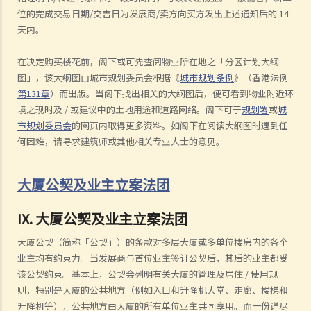
位的完成交易日期/交吉日为发展商/卖方向买方发出上述通知后的 14
天内。
在决定购买楼花前，阁下或可先查阅物业所在地之「分区计划大纲
图」，该大纲图由城市规划委员会根据《
城市规划条例
》（香港法例
第131章
）而出版。当阁下找出相关的大纲图后，便可看到物业附近环
境之现时及 / 或建议中的土地用途和道路网络。阁下可于
规划署
或
城
市规划委员会
的网页内取得更多资料。如阁下在阅读大纲图时遇到任
何困难，请寻求建筑师或其他相关专业人士的意见。
大厦公契及业主立案法团
IX. 大厦公契及业主立案法团
大厦公契（简称「公契」）的条款对多层大厦或多单位楼房内的各个
业主均有约束力。当发展商与首位业主签订公契后，其后的业主都受
该公契约束。基本上，公契会列明有关大厦的管理及居住 / 使用规
则，特别是大厦的公共地方（例如入口和升降机大堂、走廊、楼梯和
升降机等），公共地方由大厦的所有单位业主共同享用。而一份详尽