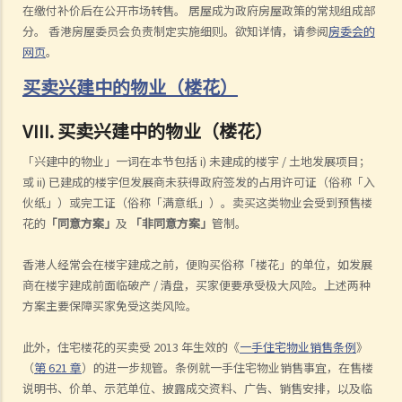
在缴付补价后在公开市场转售。 居屋成为政府房屋政策的常规组成部
分。 香港房屋委员会负责制定实施细则。欲知详情，请参阅
房委会的
网页
。
买卖兴建中的物业（楼花）
VIII. 买卖兴建中的物业（楼花）
「兴建中的物业」一词在本节包括 i) 未建成的楼宇 / 土地发展项目；
或 ii) 已建成的楼宇但发展商未获得政府签发的占用许可证（俗称「入
伙纸」）或完工证（俗称「满意纸」）。卖买这类物业会受到预售楼
花的
「同意方案」
及
「非同意方案」
管制。
香港人经常会在楼宇建成之前，便购买俗称「楼花」的单位，如发展
商在楼宇建成前面临破产 / 清盘，买家便要承受极大风险。上述两种
方案主要保障买家免受这类风险。
此外，住宅楼花的买卖受 2013 年生效的《
一手住宅物业销售条例
》
（
第 621 章
）的进一步规管。条例就一手住宅物业销售事宜，在售楼
说明书、价单、示范单位、披露成交资料、广告、销售安排，以及临