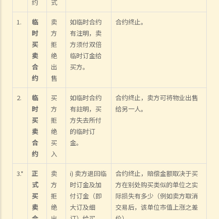
约
式
1.
临
卖
如临时合约
合约终止。
时
方
有注明，卖
买
拒
方须付双倍
卖
绝
临时订金给
合
出
买方。
约
售
2.
临
买
如临时合约
合约终止，卖方可将物业出售
时
方
有註明，买
给另一人。
买
拒
方失去所付
卖
绝
的临时订
合
买
金。
约
入
3.*
正
卖
i) 卖方退回临
合约终止，赔偿金额取决于买
式
方
时订金及加
方在别处购买类似的单位之实
买
拒
付订金（即
际损失有多少（例如卖方取消
卖
绝
大订及细
交易后，该单位市值上涨之差
合
出
订）给买
价）。