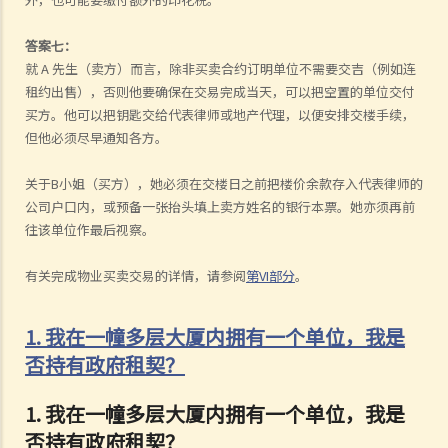
答案七：
就 A 先生（卖方）而言，除非买卖合约订明单位不需要交吉（例如连
租约出售），否则他要确保在交易完成当天，可以把空置的单位交付
买方。他可以把钥匙交给代表律师或地产代理，以便安排交楼手续，
但他必须尽早通知各方。
关于B小姐（买方），她必须在交楼日之前把楼价余款存入代表律师的
公司户口内，或预备一张抬头填上卖方姓名的银行本票。她亦须再前
往该单位作最后视察。
有关完成物业买卖交易的详情，请参阅
第VI部分
。
1. 我在一幢多层大厦内拥有一个单位，我是
否持有政府租契？
1. 我在一幢多层大厦内拥有一个单位，我是
否持有政府租契？