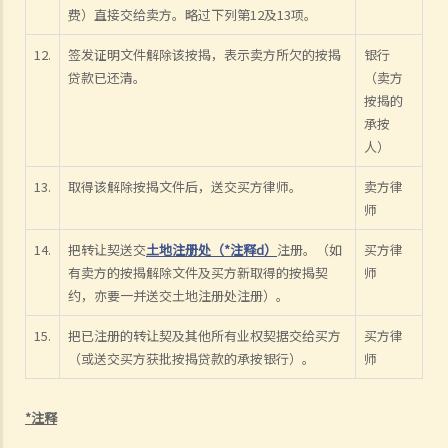
费）直接交给卖方。略过下列第12及13项。
12.
签发证明文件解除该按揭，表示卖方所欠的按揭
银行
贷款已还清。
（卖方
按揭的
承按
人）
13.
取得该解除按揭文件后，送交买方律师。
卖方律
师
14.
把转让契送交
土地注册处（*注释d）
注册。（如
买方律
有卖方的按揭解除文件及买方新取得的按揭契
师
约，亦要一并送交土地注册处注册）。
15.
把已注册的转让契及其他所有业权契据交给买方
买方律
（或送交买方获批按揭贷款的承按银行）。
师
*注释