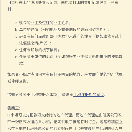
可自行在土地注册处查阅纪录。由电脑打印的查册纪录包含下列资
料：
现今的业主及过往的业主姓名；
单位的详情（例如地址及有关地段的政府租契年期）；
是否有任何属政府部门签发但未遵守的命令（例如维修令或非
法僭建之清拆令）；
任何未解除的楼宇按揭；
任何关于单位的诉讼（例如银行向业主追讨逾期未还的按揭贷
款）。
如果 B 小姐对查册内容有任何不明白的地方，应立即向她的地产代理
或律师查询。
欲知更多关于土地查册之事项 ，请浏览
土地注册处的网页
。
答案三：
B 小姐可以先把款项交给她的地产代理，而地产代理应由所属公司发
回一张正式收据给 B 小姐，证明代收了该笔临时订金。这笔款项应立
即存入地产代理所属公司的独立银行户口（并非该地产代理的私人户