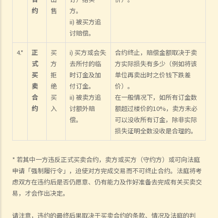
约
售
方。
ii) 被买方追
讨赔偿。
4.*
正
买
i) 买方或会失
合约终止，赔偿金额取决于卖
式
方
去所付的临
方实际损失有多少（例如将该
买
拒
时订金及加
单位再卖出时之价钱下跌差
卖
绝
付订金。
价）。
合
买
ii) 被卖方追
在一般情况下，如所有订金数
约
入
讨额外赔
额超过楼价的10%，卖方未必
偿。
可以没收所有订金，除非实际
损失证明全数没收是合理的。
* 若其中一方违反正式买卖合约，卖方或买方（守约方）或可向法庭
申请「强制履行令」，迫使对方完成交易而不可终止合约。法庭将考
虑双方在违约后是否仍愿意、仍有能力及作好准备去完成有关买卖交
易，才会作出决定。
请注意，违约的最终后果取决于买卖合约的条款、情况及法庭的判