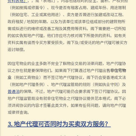
资料表格」
，，或「表格1」，内容包括现时的业主、面积、产权负担
（例如按揭或修葺令）、现今是否有租客占用、建成年份、用途限制
（例如住宅、工业或其他用途）、卖方是否曾进行加建或改动工程、
政府租契 / 地契的年期、以及为该单位或该单位组成部分的建筑物所
需或拟进行的维修或改善工程及其费用等资料。阁下需要把一切所知
的如实告知地产代理，他们亦应尽力核对阁下所提供的资料。如有关
资料实属有误而令买方蒙受损失，阁下及/或受讬的地产代理可被买方
追讨赔偿。
因住宅物业的业主多数不完全了解物业交易的法律问题，地产代理协
议之存在就是要保障他们。如果阁下打算透过地产代理出售
非住宅物
业
（例如工商物业）而不签订地产代理协议，阁下仍会受香港成文法
（例如地产代理条例）、地产代理监管局的规则（例如执业守则）及
普通法
的保障。不过，地产代理可能仍会要求阁下签订代理协议。因
地产代理监管局没有就非住宅物业之代理协议提供范本格式，阁下必
须详阅协议的内容才签署此类文件，如果有任何问题，请向地产代理
或律师查询。
3. 地产代理可否同时为买卖双方服务？