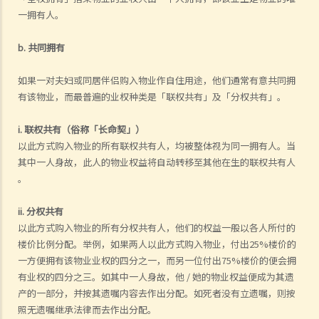
一拥有人。
b. 共同拥有
如果一对夫妇或同居伴侣购入物业作自住用途，他们通常有意共同拥
有该物业，而最普遍的业权种类是「联权共有」及「分权共有」。
i. 联权共有（俗称「长命契」）
以此方式购入物业的所有联权共有人，均被整体视为同一拥有人。当
其中一人身故，此人的物业权益将自动转移至其他在生的联权共有人
。
ii. 分权共有
以此方式购入物业的所有分权共有人，他们的权益一般以各人所付的
楼价比例分配。举例，如果两人以此方式购入物业，付出25%楼价的
一方便拥有该物业业权的四分之一，而另一位付出75%楼价的便会拥
有业权的四分之三。如其中一人身故，他 / 她的物业权益便成为其遗
产的一部分，并按其遗嘱内容去作出分配。如死者没有立遗嘱，则按
照无遗嘱继承法律而去作出分配。