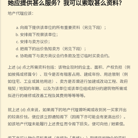
她应提供甚么服务？我可以索取甚么资料？
地产代理应该：
向阁下提供该单位的所有重要资料（另见下段）；
安排阁下视察该单位；
安排与卖方议价；
把阁下的出价告知卖方（另见下段）；
协助阁下与卖方商议合约条款及签订临时买卖合约。
上述 (a) 点之所需资料包括：该物业现时的业主、面积、产权负担（例
如按揭或修葺令）、现今是否有租客占用、建成年份、用途限制（例
如住宅、工业或其他用途）、卖方是否曾进行加建或改动工程、政府
租契 / 地契的年期、以及为该单位或该单位组成部分的建筑物所需或
拟进行的维修或改善工程及其费用等等等等。
就上述 (d) 点来说，如果阁下的地产代理曾听闻或收到另一买家开出
的较高价钱，便应该立即通知阁下（因阁下亦可能会有更高出价）。
如该地产代理未能履行上述责任而令阁下损失，便可向他 / 她索偿。
阁下亦可从物业资料表格（亦称为「表格1」）取得目标物业的资料。