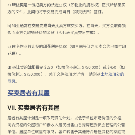
a)
转让契
是一份把卖方的法定业权（即物业的拥有权）正式转移至买
方的文件，此契约将于交易完成当日（即交楼日）签订。
b) 物业通常在
交易完成当天
从卖方转交买方。在当天，买方会取得锁
匙而卖方会取得楼价的余款（即代表买卖交易完成）。
c) 住宅物业转让契的
印花税
是$100（如早前签订之买卖合约已缴付印
花税）。
d) 转让契的
注册费
是 $230 （如楼价不超过 $750,000 ）或 $450 （如
楼价超过 $750,000 ）。关于文件注册之详情， 请浏览
土地注册处的
网页
。
买卖居者有其屋
VII. 买卖居者有其屋
居者有其屋计划是一项政府资助计划，以低于单位市场价值的价格，
向合资格的公屋租户和低收入居民出售由香港房屋委员会管理的公营
单位。居屋单位转售有限制，容许转售予其他符合居屋资格的家庭或