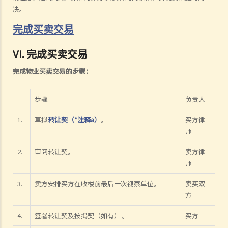
决。
完成买卖交易
VI. 完成买卖交易
完成物业买卖交易的步骤：
步骤
负责人
1.
草拟
转让契（*注释a）
。
买方律
师
2.
审阅转让契。
卖方律
师
3.
卖方安排买方在收楼前最后一次视察单位。
卖买双
方
4.
签署转让契及按揭契（如有） 。
买方