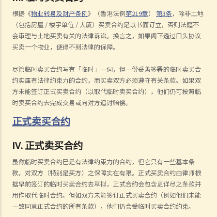
根据《
物业转易及财产条例
》（香港法例
第219章
）
第3条
，除非土地
（包括房屋 / 楼宇单位 / 大厦）买卖合约是以书面订立，否则法庭不
会审理与土地买卖有关的法律诉讼。换言之，如果阁下透过口头协议
买卖一个物业，便得不到法律的保障。
尽管临时卖买合约写有「临时」一词，但一份妥善签署的临时卖买合
约实属有法律约束力的合约，而买卖双方必须遵守有关条款。如果双
方未能签订正式买卖合约（以取代临时卖买合约），他们仍可按照临
时卖买合约去完成交易或向对方追讨赔偿。
正式卖买合约
IV. 正式卖买合约
虽然临时买卖合约已是有法律约束力的合约，但它只有一些基本条
款，对双方（特别是买方）之保障实在有限。正式买卖合约由律师根
据早前签订的临时买卖合约去草拟，正式合约会包含更详尽之条款并
用作取代临时合约。但如双方未能签订正式买卖合约（例如他们未能
一致同意正式合约的所有条款），他们仍会受临时买卖合约约束。