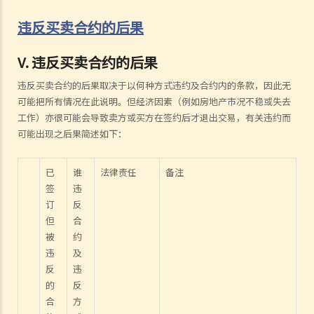
违反买卖合约的后果
V. 违反买卖合约的后果
违反买卖合约的后果取决于以何种方式违约及合约内的条款，因此无
可能把所有情况在此说明。但经济因素（例如房地产市况不稳或失去
工作）亦很可能会导致卖方或买方在签约后才退出交易，有关违约而
可能出现之后果简述如下：
已
谁
法律责任
备注
签
违
订
反
但
合
被
约
违
及
反
违
的
反
合
方