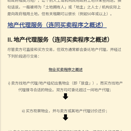
较政府租契为短），让个别人士或机构占用政府土地作某些用途。换
句话说，一般被称为「土地拥有人」或「地主」之人士 / 机构实际上
是向政府租用土地，但有关租期可以很长（例如50年或以上）。
地产代理服务（连同买卖程序之概述）
II. 地产代理服务（连同买卖程序之概述）
尽管卖方可直接和买方交易，但双方通常都会委讬地产代理，并经过
下列阶段进行交易：
物业买卖程序之概述
i) 卖方找地产代理/地产经纪出售物业（即「放盘」），而买方找地产
代理搜寻合适的物业。双方均可委讬超过一间地产代理；
ii) 买方视察物业，并与卖方或其地产代理讨价还价；