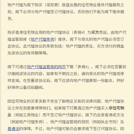
地产代理为阁下购买（或视察）放盘出售的住宅物业提供代理服务之
前，阁下必须与地产代理签订代理协议，否则他们不能为阁下提供服
务。
购买香港住宅物业用的地产代理协议（表格4）为
买方
而设，由地产代
理监管局按《
地产代理条例
》提供，阁下与受讬的地产代理必须签订
此协议。此代理协议的条款包括：地产代理的责任、买方须付的佣金
及该协议的有效期等等。
阁下可透过
地产代理监管局的网页
下载「表格4」。阁下必须在签署前
仔细阅读协议的内容，如果有不明白之处，请向受讬的地产代理或律
师查询。在签署该协议后，阁下应该向地产代理索取一份副本，并好
好保存以备日后翻阅。
因住宅物业的买家多数不完全了解物业交易的法律问题，地产代理协
议之存在就是要保障他们。如果阁下打算透过地产代理买入
非住宅物
业
（例如工商物业）而不签订地产代理协议，阁下仍会受香港成文法
（例如地产代理条例）、地产代理监管局的规则（例如执业守则）及
普通法
的保障。不过，地产代理可能仍会要求阁下签订代理协议。因