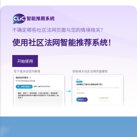
8. 如果我与某地产代理签订地产代理协议（表格4），而该代理向我介
绍一个单位，但最后我透过另一间地产代理或从卖方直接购入该单位，
情况将会怎样？
9. 如果我与某地产代理签订地产代理协议（表格4），而该代理向我介
不确定哪些社区法网页面与您的情境相关？
绍一个单位，但最后由我的亲人（如配偶）透过另一间地产代理或从卖
使用社区法网智能推荐系统！
方直接购入该单位，情况将会怎样？ 在这种情况下，阁下仍可能要支付
佣金给第一间地产代理。请参阅表格4内的附表3 ─ 买方须支付的佣
金。如有疑问，可向阁下的律师查询。
开始使用
10. 如果我对受讬的地产代理的服务感到不满，可向谁投诉？
11. 在买入单位前，我发现地产代理曾向我提供错误的资料，或忘记向
我告诉一些重要事项。我可否终止临时买卖合约，并向该地产代理（及
其雇主）索偿？
临时买卖合约
1. 我想买入某单位。在签署临时卖买合约及缴付临时订金（细订）前，
我应该先做些甚么？
2. 如果物业是连租约卖出，买卖双方应留意甚么？