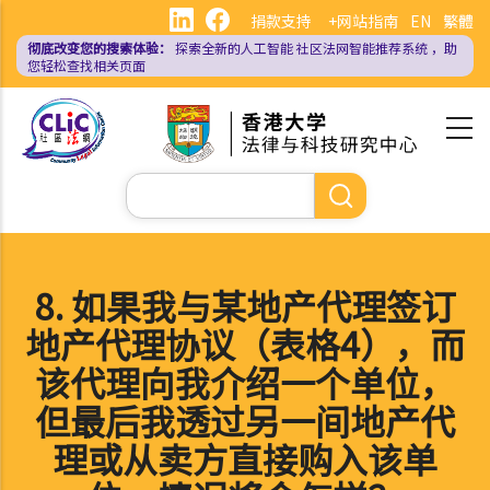
跳
捐款支持
+网站指南
EN
繁體
转
彻底改变您的搜索体验：
探索全新的人工智能
社区法网智能推荐系统
，助
到
您轻松查找相关页面
主
要
内
容
搜
索
8. 如果我与某地产代理签订
地产代理协议（表格4），而
该代理向我介绍一个单位，
但最后我透过另一间地产代
理或从卖方直接购入该单