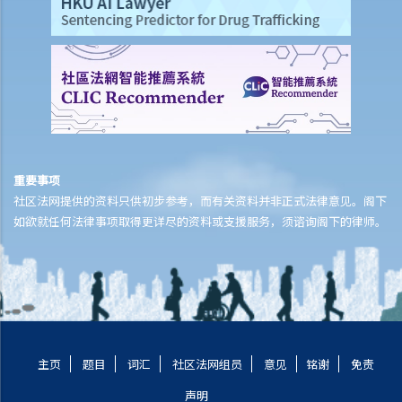
「 送楼契」？
5. 住宅物业买卖合约所徵收的印花税（厘印费）是多少？
6.「住宅」及「商业」物业之印花税缴付手续是否有所不同？
7. 买方否可申请廷迟缴交印花税？
8. 物业买卖合约是否应在土地注册处注册？费用是多少？
9. 处理物业交易的律师费是多少？有关费用是否按楼价之定额比例计
算？
重要事项
10. 临时卖买合约和正式卖买合约的条款有差异，情况会怎样？
社区法网提供的资料只供初步参考，而有关资料并非正式法律意见。阁下
11. 如果卖方/买方预期他会离开香港，因此无法签署正式买卖合约，他
如欲就任何法律事项取得更详尽的资料或支援服务，须谘询阁下的律师。
可以做甚么？
违反买卖合约的后果
1. 如果合约一方有其他过失（例如卖方把单位厨房内的一个小窗口打
破），另外一方可否终止买卖合约或追讨赔偿？
完成买卖交易
主页
题目
词汇
社区法网组员
意见
铭谢
免责
1. 双方在签署正式买卖合约后但于交楼日之前，有一些新费用出现（例
声明
如关于大厦的维修费），这些费用应由卖方或买方负担？