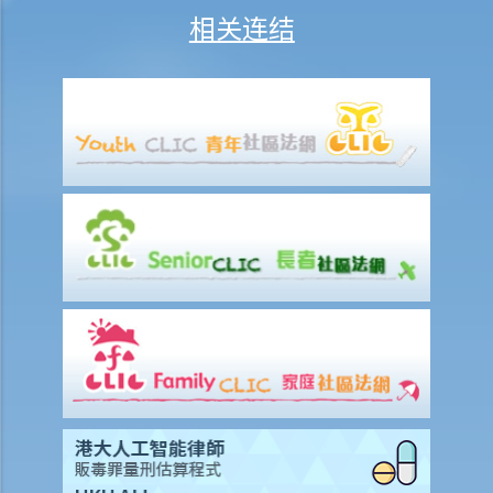
3. 临时买卖合约一般会包含甚么条款？
相关连结
4. 临时买卖合约是否需要加盖印花（打厘印）及注册？
5. 在签订临时买卖合约时，如物业仍有未解除的按揭，买方应留意甚
么？
6. 如果买方有意购入的单位是负资产（售价未能完全抵销未清还的按揭
贷款），买方可如何减低风险？
7. 如果买方要申请按揭贷款，应该如何处理？
8. 在签订临时买卖合约后，买方可否将物业转卖给他人（俗称「摸货」
交易）？
9. 买家可否在签订临时或正式买卖合约后拒绝完成购买凶宅？
正式卖买合约
1. 签订正式买卖合约及缴付加付订金（大订）的一般步骤是怎样？
2. 我（作为买方）签订临时买卖合约后，才打算在正式买卖合约中加入
配偶或父母的姓名。我可否这样做？
3. 如果我想将自己的单位出售或转让给一名家庭成员或亲戚，我应该留
意甚么？
4. 如果我想把我的物业给我的丈夫/妻子，我应该签订买卖合约还是执行