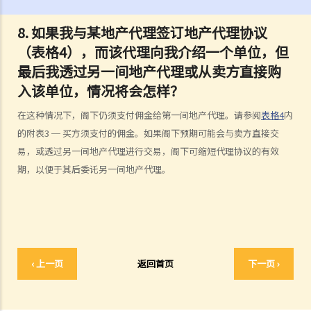
4. 我不是物业的登记 / 注册业主（在土地注册处注册的楼契并无写上本
8. 如果我与某地产代理签订地产代理协议
人的姓名），但该物业的全部或部分楼价由我支付。我是否有该物业的
（表格4），而该代理向我介绍一个单位，但
话事权？我可否阻止「注册业主」出售物业？
最后我透过另一间地产代理或从卖方直接购
地产代理服务（连同买卖程序之概述）
入该单位，情况将会怎样？
1. 我想卖出自己的单位。地产代理可为我提供甚么服务？
2. 作为卖方 / 业主，如果我透过地产代理放售自己的单位，是否一定要
在这种情况下，阁下仍须支付佣金给第一间地产代理。请参阅
表格4
内
签署地产代理协议？
的附表3 ─ 买方须支付的佣金。如果阁下预期可能会与卖方直接交
3. 地产代理可否同时为买卖双方服务？
易，或透过另一间地产代理进行交易，阁下可缩短代理协议的有效
4. 如果地产代理同时代表卖方（即本人）及买方，我可否支付较少的佣
期，以便于其后委讬另一间地产代理。
金？
5. 我想买楼。如地产代理介绍楼盘给我，他 / 她应提供甚么服务？我可
以索取甚么资料？
6. 作为买方，如果我要求地产代理介绍楼盘及安排我视察单位，是否一
定要签署地产代理协议？
‹ 上一页
返回首页
下一页 ›
7. 如果地产代理同时代表卖方及买方（即本人），我可否支付较少的佣
金？