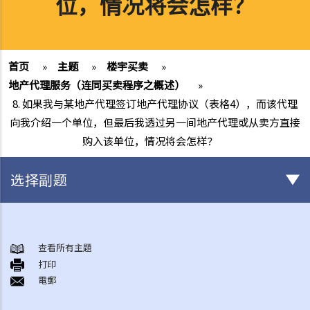
位，情况将会怎样？
首页
»
主题
»
楼宇买卖
»
地产代理服务（连同买卖程序之概述）
»
8. 如果我与某地产代理签订地产代理协议（表格4），而该代理
向我介绍一个单位，但最后我透过另一间地产代理或从卖方直接
购入该单位，情况将会怎样？
选择副题
香港土地业权的基本概念
1. 我在一幢多层大厦内拥有一个单位，我是否持有政府租契？
查看所有主題
打印
2. 物业拥有权之形式有几多种类？「全权拥有」、「联权共有」、「分
電郵
权共有」有何分别？
3. 如果我是联权共有/分权共有业主之一，我可以出售我的物业吗？