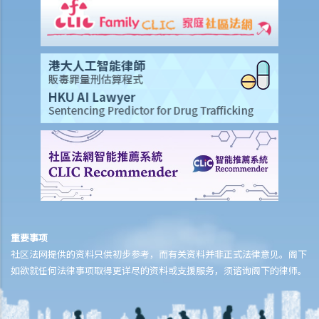
1. 签订正式买卖合约及缴付加付订金（大订）的一般步骤是怎样？
2. 我（作为买方）签订临时买卖合约后，才打算在正式买卖合约中加入
配偶或父母的姓名。我可否这样做？
3. 如果我想将自己的单位出售或转让给一名家庭成员或亲戚，我应该留
意甚么？
4. 如果我想把我的物业给我的丈夫/妻子，我应该签订买卖合约还是执行
「 送楼契」？
5. 住宅物业买卖合约所徵收的印花税（厘印费）是多少？
6.「住宅」及「商业」物业之印花税缴付手续是否有所不同？
7. 买方否可申请廷迟缴交印花税？
8. 物业买卖合约是否应在土地注册处注册？费用是多少？
9. 处理物业交易的律师费是多少？有关费用是否按楼价之定额比例计
重要事项
算？
社区法网提供的资料只供初步参考，而有关资料并非正式法律意见。阁下
10. 临时卖买合约和正式卖买合约的条款有差异，情况会怎样？
如欲就任何法律事项取得更详尽的资料或支援服务，须谘询阁下的律师。
11. 如果卖方/买方预期他会离开香港，因此无法签署正式买卖合约，他
可以做甚么？