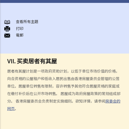
香港土地业权的基本概念
1. 我在一幢多层大厦内拥有一个单位，我是否持有政府租契？
查看所有主題
打印
2. 物业拥有权之形式有几多种类？「全权拥有」、「联权共有」、「分
電郵
权共有」有何分别？
3. 如果我是联权共有/分权共有业主之一，我可以出售我的物业吗？
4. 我不是物业的登记 / 注册业主（在土地注册处注册的楼契并无写上本
VII. 买卖居者有其屋
人的姓名），但该物业的全部或部分楼价由我支付。我是否有该物业的
话事权？我可否阻止「注册业主」出售物业？
居者有其屋计划是一项政府资助计划，以低于单位市场价值的价格，
地产代理服务（连同买卖程序之概述）
向合资格的公屋租户和低收入居民出售由香港房屋委员会管理的公营
单位。居屋单位转售有限制，容许转售予其他符合居屋资格的家庭或
1. 我想卖出自己的单位。地产代理可为我提供甚么服务？
在缴付补价后在公开市场转售。 居屋成为政府房屋政策的常规组成部
2. 作为卖方 / 业主，如果我透过地产代理放售自己的单位，是否一定要
分。 香港房屋委员会负责制定实施细则。欲知详情，请参阅
房委会的
签署地产代理协议？
网页
。
3. 地产代理可否同时为买卖双方服务？
4. 如果地产代理同时代表卖方（即本人）及买方，我可否支付较少的佣
金？