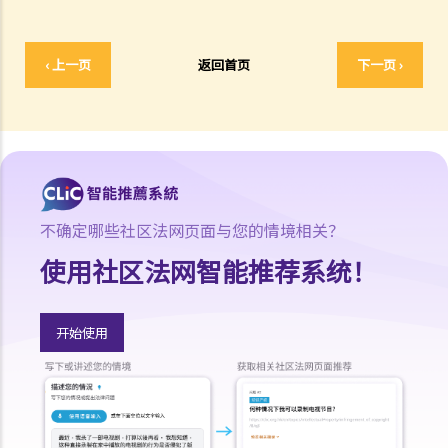
5. 我想买楼。如地产代理介绍楼盘给我，他 / 她应提供甚么服务？我可
以索取甚么资料？
‹ 上一页
返回首页
下一页 ›
6. 作为买方，如果我要求地产代理介绍楼盘及安排我视察单位，是否一
定要签署地产代理协议？
7. 如果地产代理同时代表卖方及买方（即本人），我可否支付较少的佣
金？
8. 如果我与某地产代理签订地产代理协议（表格4），而该代理向我介
绍一个单位，但最后我透过另一间地产代理或从卖方直接购入该单位，
不确定哪些社区法网页面与您的情境相关？
情况将会怎样？
9. 如果我与某地产代理签订地产代理协议（表格4），而该代理向我介
使用社区法网智能推荐系统！
绍一个单位，但最后由我的亲人（如配偶）透过另一间地产代理或从卖
方直接购入该单位，情况将会怎样？ 在这种情况下，阁下仍可能要支付
开始使用
佣金给第一间地产代理。请参阅表格4内的附表3 ─ 买方须支付的佣
金。如有疑问，可向阁下的律师查询。
10. 如果我对受讬的地产代理的服务感到不满，可向谁投诉？
11. 在买入单位前，我发现地产代理曾向我提供错误的资料，或忘记向
我告诉一些重要事项。我可否终止临时买卖合约，并向该地产代理（及