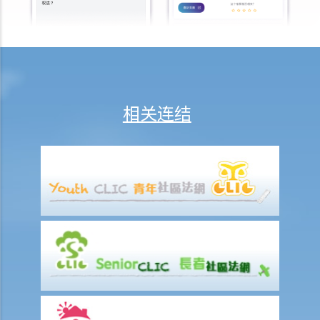
其雇主）索偿？
临时买卖合约
1. 我想买入某单位。在签署临时卖买合约及缴付临时订金（细订）前，
我应该先做些甚么？
2. 如果物业是连租约卖出，买卖双方应留意甚么？
相关连结
3. 临时买卖合约一般会包含甚么条款？
4. 临时买卖合约是否需要加盖印花（打厘印）及注册？
5. 在签订临时买卖合约时，如物业仍有未解除的按揭，买方应留意甚
么？
6. 如果买方有意购入的单位是负资产（售价未能完全抵销未清还的按揭
贷款），买方可如何减低风险？
7. 如果买方要申请按揭贷款，应该如何处理？
8. 在签订临时买卖合约后，买方可否将物业转卖给他人（俗称「摸货」
交易）？
9. 买家可否在签订临时或正式买卖合约后拒绝完成购买凶宅？
正式卖买合约