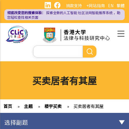
跳
捐款支持
+网站指南
EN
繁體
转
彻底改变您的搜索体验：
探索全新的人工智能
社区法网智能推荐系统
，助
到
您轻松查找相关页面
主
要
内
容
搜
索
买卖居者有其屋
首页
»
主题
»
楼宇买卖
»
买卖居者有其屋
选择副题