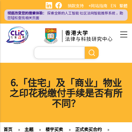
跳
捐款支持
+网站指南
EN
繁體
转
彻底改变您的搜索体验：
探索全新的人工智能
社区法网智能推荐系统
，助
到
您轻松查找相关页面
主
要
内
容
搜
索
6.「住宅」及「商业」物业
之印花税缴付手续是否有所
不同？
首页
»
主题
»
楼宇买卖
»
正式卖买合约
»