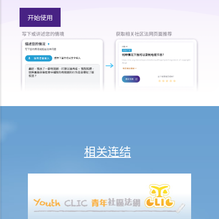
金。如有疑问，可向阁下的律师查询。
开始使用
10. 如果我对受讬的地产代理的服务感到不满，可向谁投诉？
11. 在买入单位前，我发现地产代理曾向我提供错误的资料，或忘记向
我告诉一些重要事项。我可否终止临时买卖合约，并向该地产代理（及
其雇主）索偿？
临时买卖合约
1. 我想买入某单位。在签署临时卖买合约及缴付临时订金（细订）前，
我应该先做些甚么？
2. 如果物业是连租约卖出，买卖双方应留意甚么？
3. 临时买卖合约一般会包含甚么条款？
4. 临时买卖合约是否需要加盖印花（打厘印）及注册？
相关连结
5. 在签订临时买卖合约时，如物业仍有未解除的按揭，买方应留意甚
么？
6. 如果买方有意购入的单位是负资产（售价未能完全抵销未清还的按揭
贷款），买方可如何减低风险？
7. 如果买方要申请按揭贷款，应该如何处理？