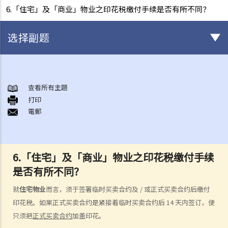
6.「住宅」及「商业」物业之印花税缴付手续是否有所不同？
选择副题
香港土地业权的基本概念
1. 我在一幢多层大厦内拥有一个单位，我是否持有政府租契？
查看所有主題
打印
2. 物业拥有权之形式有几多种类？「全权拥有」、「联权共有」、「分
電郵
权共有」有何分别？
3. 如果我是联权共有/分权共有业主之一，我可以出售我的物业吗？
4. 我不是物业的登记 / 注册业主（在土地注册处注册的楼契并无写上本
6.「住宅」及「商业」物业之印花税缴付手续
人的姓名），但该物业的全部或部分楼价由我支付。我是否有该物业的
是否有所不同？
话事权？我可否阻止「注册业主」出售物业？
地产代理服务（连同买卖程序之概述）
就
住宅物业
而言，须于签署临时买卖合约及 / 或正式买卖合约后缴付
1. 我想卖出自己的单位。地产代理可为我提供甚么服务？
印花税。如果正式买卖合约是紧接着临时买卖合约后 14 天内签订，便
2. 作为卖方 / 业主，如果我透过地产代理放售自己的单位，是否一定要
只须把
正式买卖合约
加盖印花。