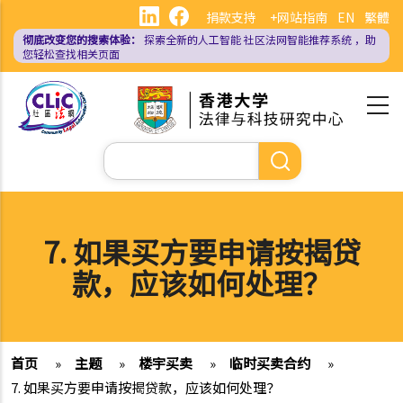
跳
捐款支持
+网站指南
EN
繁體
转
彻底改变您的搜索体验：
探索全新的人工智能
社区法网智能推荐系统
，助
到
您轻松查找相关页面
主
要
内
容
搜
索
7. 如果买方要申请按揭贷
款，应该如何处理？
首页
»
主题
»
楼宇买卖
»
临时买卖合约
»
7. 如果买方要申请按揭贷款，应该如何处理？