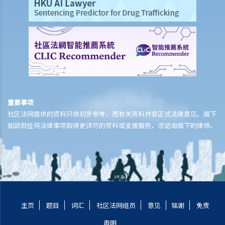
2. 如何成立业主立案法团？
举例说明
重要事项
社区法网提供的资料只供初步参考，而有关资料并非正式法律意见。阁下
如欲就任何法律事项取得更详尽的资料或支援服务，须谘询阁下的律师。
主页
题目
词汇
社区法网组员
意见
铭谢
免责
声明