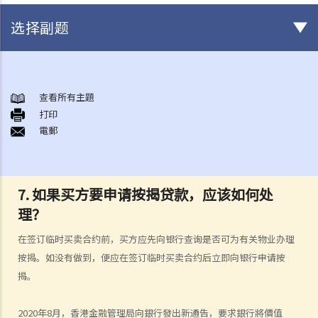
选择副题
香港土地业权的基本概念
1. 我在一幢多层大厦内拥有一个单位，我是否持有政府租契？
查看所有主題
打印
2. 物业拥有权之形式有几多种类？「全权拥有」、「联权共有」、「分
電郵
权共有」有何分别？
3. 如果我是联权共有/分权共有业主之一，我可以出售我的物业吗？
4. 我不是物业的登记 / 注册业主（在土地注册处注册的楼契并无写上本
7. 如果买方要申请按揭贷款，应该如何处
人的姓名），但该物业的全部或部分楼价由我支付。我是否有该物业的
理？
话事权？我可否阻止「注册业主」出售物业？
地产代理服务（连同买卖程序之概述）
在签订临时买卖合约前，买方应先向银行查询是否可为有关物业办理
1. 我想卖出自己的单位。地产代理可为我提供甚么服务？
按揭。如没有做到，便应在签订临时买卖合约后立即向银行申请按
2. 作为卖方 / 业主，如果我透过地产代理放售自己的单位，是否一定要
揭。
签署地产代理协议？
2020年8月，香港金融管理局向銀行發出新通告，要求銀行將價值
3. 地产代理可否同时为买卖双方服务？