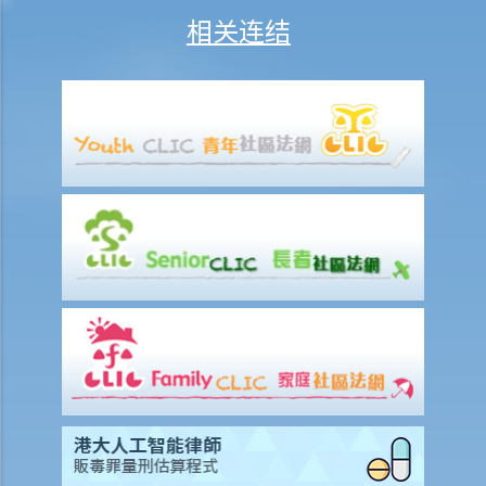
11. 如果卖方/买方预期他会离开香港，因此无法签署正式买卖合约，他
相关连结
可以做甚么？
违反买卖合约的后果
1. 如果合约一方有其他过失（例如卖方把单位厨房内的一个小窗口打
破），另外一方可否终止买卖合约或追讨赔偿？
完成买卖交易
1. 双方在签署正式买卖合约后但于交楼日之前，有一些新费用出现（例
如关于大厦的维修费），这些费用应由卖方或买方负担？
买卖居者有其屋
买卖兴建中的物业（楼花）
1. 预售楼花的「同意方案」及「非同意方案」有何分别？
2. 如果发展商 / 卖方未能如期完成兴建工程，因而延迟了交楼日期，买
方可否终止买卖合约及追讨赔偿？
大厦公契及业主立案法团
1. 业主立案法团及大厦管理人的功能是什么？