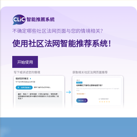
9. 买家可否在签订临时或正式买卖合约后拒绝完成购买凶宅？
正式卖买合约
1. 签订正式买卖合约及缴付加付订金（大订）的一般步骤是怎样？
不确定哪些社区法网页面与您的情境相关？
2. 我（作为买方）签订临时买卖合约后，才打算在正式买卖合约中加入
使用社区法网智能推荐系统！
配偶或父母的姓名。我可否这样做？
3. 如果我想将自己的单位出售或转让给一名家庭成员或亲戚，我应该留
意甚么？
开始使用
4. 如果我想把我的物业给我的丈夫/妻子，我应该签订买卖合约还是执行
「 送楼契」？
5. 住宅物业买卖合约所徵收的印花税（厘印费）是多少？
6.「住宅」及「商业」物业之印花税缴付手续是否有所不同？
7. 买方否可申请廷迟缴交印花税？
8. 物业买卖合约是否应在土地注册处注册？费用是多少？
9. 处理物业交易的律师费是多少？有关费用是否按楼价之定额比例计
算？
10. 临时卖买合约和正式卖买合约的条款有差异，情况会怎样？