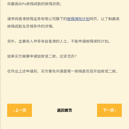
10. 如果我对受讬的地产代理的服务感到不满，可向谁投诉？
供最高80%按揭成数的按揭贷款。
11. 在买入单位前，我发现地产代理曾向我提供错误的资料，或忘记向
我告诉一些重要事项。我可否终止临时买卖合约，并向该地产代理（及
请参阅香港按揭证券有限公司旗下的
按揭保险计划
网页，以了解最高
其雇主）索偿？
按揭成数及资格条件的详情。
临时买卖合约
另外，主要收入并非来自香港的人士，不能申请按揭保险计划。
1. 我想买入某单位。在签署临时卖买合约及缴付临时订金（细订）前，
我应该先做些甚么？
如果买方需要申请加按或二按，应该怎办？
2. 如果物业是连租约卖出，买卖双方应留意甚么？
3. 临时买卖合约一般会包含甚么条款？
在作出上述申请前，买方要先问清楚第一按揭是否容许加按或二按。
4. 临时买卖合约是否需要加盖印花（打厘印）及注册？
5. 在签订临时买卖合约时，如物业仍有未解除的按揭，买方应留意甚
么？
6. 如果买方有意购入的单位是负资产（售价未能完全抵销未清还的按揭
贷款），买方可如何减低风险？
‹ 上一页
返回首页
下一页 ›
7. 如果买方要申请按揭贷款，应该如何处理？
8. 在签订临时买卖合约后，买方可否将物业转卖给他人（俗称「摸货」
交易）？