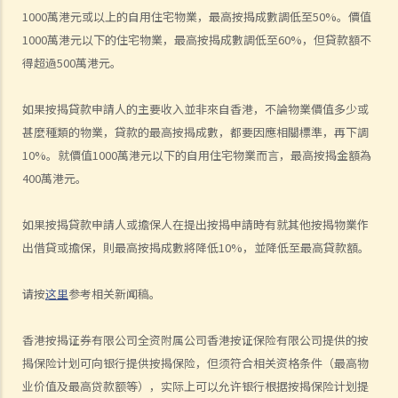
1000萬港元或以上的自用住宅物業，最高按揭成數調低至50%。價值
4. 如果地产代理同时代表卖方（即本人）及买方，我可否支付较少的佣
1000萬港元以下的住宅物業，最高按揭成數調低至60%，但貸款額不
金？
得超過500萬港元。
5. 我想买楼。如地产代理介绍楼盘给我，他 / 她应提供甚么服务？我可
以索取甚么资料？
如果按揭貸款申請人的主要收入並非來自香港，不論物業價值多少或
6. 作为买方，如果我要求地产代理介绍楼盘及安排我视察单位，是否一
甚麼種類的物業，貸款的最高按揭成數，都要因應相關標準，再下調
定要签署地产代理协议？
10%。就價值1000萬港元以下的自用住宅物業而言，最高按揭金額為
7. 如果地产代理同时代表卖方及买方（即本人），我可否支付较少的佣
400萬港元。
金？
8. 如果我与某地产代理签订地产代理协议（表格4），而该代理向我介
如果按揭貸款申請人或擔保人在提出按揭申請時有就其他按揭物業作
绍一个单位，但最后我透过另一间地产代理或从卖方直接购入该单位，
出借貸或擔保，則最高按揭成數將降低10%，並降低至最高貸款額。
情况将会怎样？
9. 如果我与某地产代理签订地产代理协议（表格4），而该代理向我介
请按
这里
参考相关新闻稿。
绍一个单位，但最后由我的亲人（如配偶）透过另一间地产代理或从卖
方直接购入该单位，情况将会怎样？ 在这种情况下，阁下仍可能要支付
香港按揭证券有限公司全资附属公司香港按证保险有限公司提供的按
佣金给第一间地产代理。请参阅表格4内的附表3 ─ 买方须支付的佣
揭保险计划可向银行提供按揭保险，但须符合相关资格条件（最高物
金。如有疑问，可向阁下的律师查询。
业价值及最高贷款额等），实际上可以允许银行根据按揭保险计划提