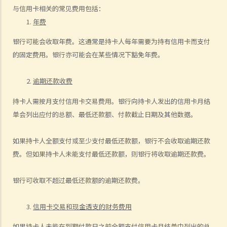
与信用卡相关的常见费用包括：
8. 常见问题
年费
1. 借钱给亲戚是否需要遵守《放债人条例》（第163章）？
银行可能会收取年费。这通常是持卡人每年需要为持有信用卡而支付
2. 放债人能否通过合约避免《放债人条例》（第163章）的规管？
的固定费用。银行亦可能会在某些情况下豁免年费。
3. 《放债人条例》（第163章）是否涵盖租购交易？
4. 在放债及借款方面，银行与持牌放债人有哪些分别？
逾期还款收费
《当押商条例》
持卡人需按月支付信用卡交易费用。银行向持卡人发出的信用卡月结
1. 质押及当押是甚么?
单会列出应付的总额、最低还款额、付款截止日期及其他数据。
2. 哪些人需要获得当押商牌照？
3. 申请牌照的资格要求是什么？
如果持卡人全额支付或至少支付最低还款额，银行不会收取逾期还款
4. 如何申请当押商牌照、转让牌照或转换处所？
费。但如果持卡人未能支付最低还款额，则银行将收取逾期还款费。
5. 借款人和当押物品的资料
A. 借款人资料
银行可收取不超过最低还款额的逾期还款费。
B. 拥有人授权将物品当押
信用卡交易和现金透支的财务费用
6. 经营当押商业务
A. 对当押商收取当押物品时的禁制
如果持卡人未能在到期付款日之前全额支付信用卡月结单中列出的总