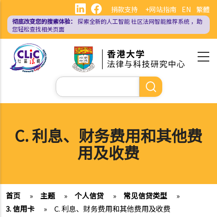
跳
捐款支持
+网站指南
EN
繁體
转
彻底改变您的搜索体验：
探索全新的人工智能
社区法网智能推荐系统
，助
到
您轻松查找相关页面
主
要
内
容
搜
索
C. 利息、财务费用和其他费
用及收费
首页
»
主题
»
个人信贷
»
常见信贷类型
»
3. 信用卡
»
C. 利息、财务费用和其他费用及收费