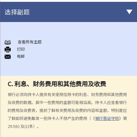
选择副题
《放债人条例》
1. 谁需要获得放债人牌照？
查看所有主题
打印
2. 谁受到《放债人条例》（第163章）的保障？
电邮
3. 放债人的领牌事宜
4. 利率规管
5. 其他要求
C. 利息、财务费用和其他费用及收费
A. 格式要求
B. 借款人提前偿还贷款
银行必须向持卡人提供有关使用信用卡的利息、财务费用和其他费用
C. 非法协议
及收费的数据。其中一些费用的金额可能相当高。持卡人应查看银行
D. 对放债广告的限制
的费用及收费表，提前了解有关费用及收费的内容和金额，特别是应
了解如何避免触发一些持卡人不想产生的费用（《
银行营运守则
》第
E. 贷款保证形式的限制
29.5(k) 及(1)条）。
6. 重新商议敲诈性交易
7. 对持牌放债人的投诉