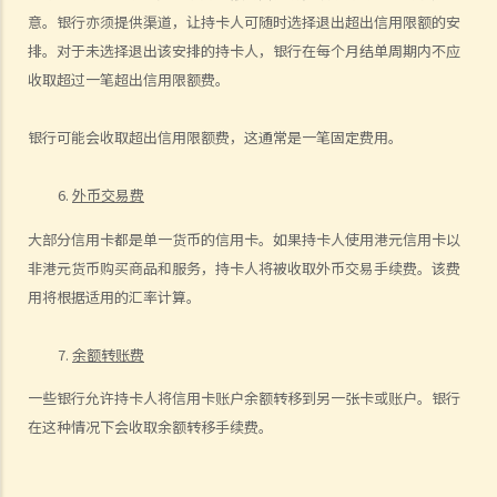
7. 偿还贷款
意。银行亦须提供渠道，让持卡人可随时选择退出超出信用限额的安
8. 违约—贷款人何时可以终止贷款协议，并要求还款及收取所有其他应
排。对于未选择退出该安排的持卡人，银行在每个月结单周期内不应
付款项？
收取超过一笔超出信用限额费。
9. 抵销
2. 透支
银行可能会收取超出信用限额费，这通常是一笔固定费用。
3. 信用卡
外币交易费
A. 发卡机构、持卡人及商户之间的关系
B. 信贷额度
大部分信用卡都是单一货币的信用卡。如果持卡人使用港元信用卡以
C. 利息、财务费用和其他费用及收费
非港元货币购买商品和服务，持卡人将被收取外币交易手续费。该费
D. 还款
用将根据适用的汇率计算。
E. 未经授权的交易
F. 退款保障
余额转账费
G. 针对发卡银行的投诉
一些银行允许持卡人将信用卡账户余额转移到另一张卡或账户。银行
财务中介
在这种情况下会收取余额转移手续费。
1. 甚么是财务中介？
2. 不良财务中介公司的行骗手法