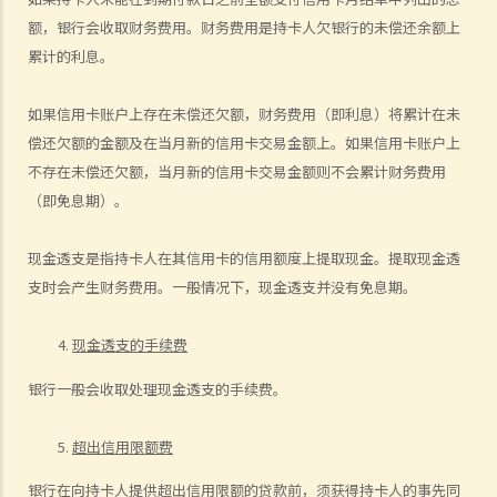
B. 贷款的利息监管
额，银行会收取财务费用。财务费用是持卡人欠银行的未偿还余额上
C. 当票及总登记册
累计的利息。
D. 交回物品及未赎回物品
E. 如当押的货品如属赃物，应如何处理？
如果信用卡账户上存在未偿还欠额，财务费用（即利息）将累计在未
偿还欠额的金额及在当月新的信用卡交易金额上。如果信用卡账户上
F. 当押商就损失或损害须负的法律责任
不存在未偿还欠额，当月新的信用卡交易金额则不会累计财务费用
常见信贷类型
（即免息期）。
1. 贷款
A. 市场上有哪些主要的银行贷款类型?
现金透支是指持卡人在其信用卡的信用额度上提取现金。提取现金透
B. 贷款协议
支时会产生财务费用。一般情况下，现金透支并没有免息期。
1. 用途条款
现金透支的手续费
2. 先决条件
3. 陈述及保证
银行一般会收取处理现金透支的手续费。
4. 契约及承诺
5. 利息
超出信用限额费
6. 收费、佣金及费用
银行在向持卡人提供超出信用限额的贷款前，须获得持卡人的事先同