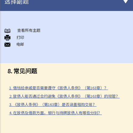
选择副题
《放债人条例》
1. 谁需要获得放债人牌照？
查看所有主题
打印
2. 谁受到《放债人条例》（第163章）的保障？
电邮
3. 放债人的领牌事宜
4. 利率规管
5. 其他要求
8. 常见问题
A. 格式要求
B. 借款人提前偿还贷款
1. 借钱给亲戚是否需要遵守《放债人条例》（第163章）？
C. 非法协议
2. 放债人能否通过合约避免《放债人条例》（第163章）的规管？
D. 对放债广告的限制
3. 《放债人条例》（第163章）是否涵盖租购交易？
E. 贷款保证形式的限制
4. 在放债及借款方面，银行与持牌放债人有哪些分别？
6. 重新商议敲诈性交易
7. 对持牌放债人的投诉
8. 常见问题