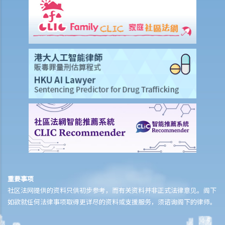
付款项？
9. 抵销
2. 透支
3. 信用卡
A. 发卡机构、持卡人及商户之间的关系
B. 信贷额度
C. 利息、财务费用和其他费用及收费
D. 还款
E. 未经授权的交易
F. 退款保障
G. 针对发卡银行的投诉
财务中介
重要事项
1. 甚么是财务中介？
社区法网提供的资料只供初步参考，而有关资料并非正式法律意见。阁下
如欲就任何法律事项取得更详尽的资料或支援服务，须谘询阁下的律师。
2. 不良财务中介公司的行骗手法
3. 进一步资料及投诉