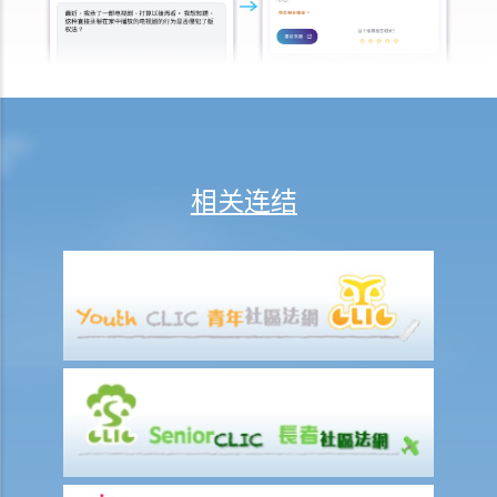
C. 当票及总登记册
D. 交回物品及未赎回物品
E. 如当押的货品如属赃物，应如何处理？
F. 当押商就损失或损害须负的法律责任
常见信贷类型
1. 贷款
相关连结
A. 市场上有哪些主要的银行贷款类型?
B. 贷款协议
1. 用途条款
2. 先决条件
3. 陈述及保证
4. 契约及承诺
5. 利息
6. 收费、佣金及费用
7. 偿还贷款
8. 违约—贷款人何时可以终止贷款协议，并要求还款及收取所有其他应