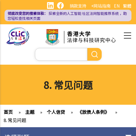
跳
捐款支持
+网站指南
EN
繁體
转
彻底改变您的搜索体验：
探索全新的人工智能
社区法网智能推荐系统
，助
到
您轻松查找相关页面
主
要
内
容
搜
索
8. 常见问题
首页
»
主题
»
个人信贷
»
《放债人条例》
»
8. 常见问题