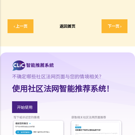
1. 借钱给亲戚是否需要遵守《放债人条例》（第163章）？
2. 放债人能否通过合约避免《放债人条例》（第163章）的规管？
3. 《放债人条例》（第163章）是否涵盖租购交易？
‹ 上一页
返回首页
下一页 ›
4. 在放债及借款方面，银行与持牌放债人有哪些分别？
《当押商条例》
1. 质押及当押是甚么?
2. 哪些人需要获得当押商牌照？
3. 申请牌照的资格要求是什么？
不确定哪些社区法网页面与您的情境相关？
4. 如何申请当押商牌照、转让牌照或转换处所？
5. 借款人和当押物品的资料
使用社区法网智能推荐系统！
A. 借款人资料
B. 拥有人授权将物品当押
开始使用
6. 经营当押商业务
A. 对当押商收取当押物品时的禁制
B. 贷款的利息监管