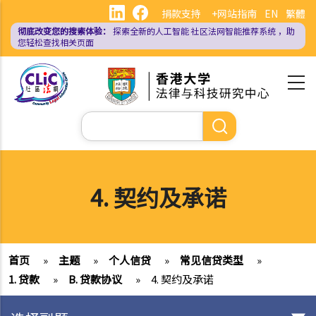
跳
捐款支持
+网站指南
EN
繁體
转
彻底改变您的搜索体验：
探索全新的人工智能
社区法网智能推荐系统
，助
到
您轻松查找相关页面
主
要
内
容
搜
索
4. 契约及承诺
首页
»
主题
»
个人信贷
»
常见信贷类型
»
1. 贷款
»
B. 贷款协议
»
4. 契约及承诺