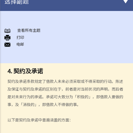
选择副题
《放债人条例》
1. 谁需要获得放债人牌照？
查看所有主题
打印
2. 谁受到《放债人条例》（第163章）的保障？
电邮
3. 放债人的领牌事宜
4. 利率规管
5. 其他要求
4. 契约及承诺
A. 格式要求
B. 借款人提前偿还贷款
契约及承诺条款规定了借款人未来必须采取或不得采取的行动。陈述
C. 非法协议
及保证与契约及承诺的区别在于，前者是对当前状况的声明，而后者
D. 对放债广告的限制
是对未来行为的承诺。承诺可大致分为「积极的」，即借款人要做的
事，及「消极的」，即借款人不得做的事。
E. 贷款保证形式的限制
6. 重新商议敲诈性交易
以下是契约及承诺中普遍涵盖的方面：
7. 对持牌放债人的投诉
8. 常见问题