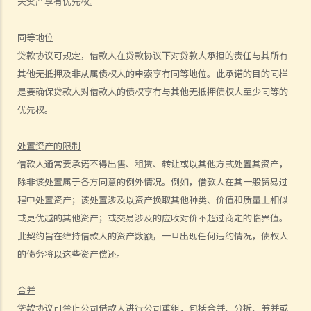
关资产享有优先权。
C. 当票及总登记册
D. 交回物品及未赎回物品
同等地位
E. 如当押的货品如属赃物，应如何处理？
贷款协议可规定，借款人在贷款协议下对贷款人承担的责任与其所有
F. 当押商就损失或损害须负的法律责任
其他无抵押及非从属债权人的申索享有同等地位。此承诺的目的同样
常见信贷类型
是要确保贷款人对借款人的债权享有与其他无抵押债权人至少同等的
优先权。
1. 贷款
A. 市场上有哪些主要的银行贷款类型?
处置资产的限制
B. 贷款协议
借款人通常要承诺不得出售、租赁、转让或以其他方式处置其资产，
1. 用途条款
除非该处置属于各方同意的例外情况。例如，借款人在其一般贸易过
2. 先决条件
程中处置资产；该处置涉及以资产换取其他种类、价值和质量上相似
3. 陈述及保证
或更优越的其他资产；或交易涉及的应收对价不超过商定的临界值。
4. 契约及承诺
此契约旨在维持借款人的资产数额，一旦出现任何违约情况，债权人
5. 利息
的债务将以这些资产偿还。
6. 收费、佣金及费用
合并
7. 偿还贷款
贷款协议可禁止公司借款人进行公司重组，包括合并、分拆、兼并或
8. 违约—贷款人何时可以终止贷款协议，并要求还款及收取所有其他应