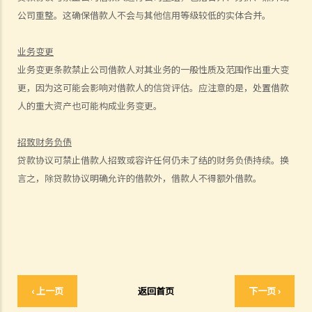
公司重整。这确保借款人不会与其他信用等级较低的实体合并。
付款项？
9. 抵销
业务变更
2. 透支
业务变更条款禁止公司借款人对其业务的一般性质及范围作出重大变
3. 信用卡
更，因为这可能会影响对借款人的信贷评估。应注意的是，处置借款
A. 发卡机构、持卡人及商户之间的关系
人的重大资产也可能构成业务变更。
B. 信贷额度
C. 利息、财务费用和其他费用及收费
招致财务负债
贷款协议可禁止借款人招致或容许任何仍未了结的财务负债持续。换
D. 还款
言之，除贷款协议明确允许的借款外，借款人不得额外借款。
E. 未经授权的交易
F. 退款保障
G. 针对发卡银行的投诉
财务中介
1. 甚么是财务中介？
2. 不良财务中介公司的行骗手法
‹ 上一页
返回首页
下一页 ›
3. 进一步资料及投诉