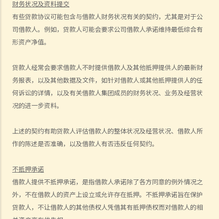
财务状况及资料提交
1. 借钱给亲戚是否需要遵守《放债人条例》（第163章）？
有些贷款协议可能包含与借款人财务状况有关的契约，尤其是对于公
2. 放债人能否通过合约避免《放债人条例》（第163章）的规管？
司借款人。例如，贷款人可能会要求公司借款人承诺维持最低综合有
3. 《放债人条例》（第163章）是否涵盖租购交易？
形资产净值。
4. 在放债及借款方面，银行与持牌放债人有哪些分别？
贷款人经常会要求借款人不时提供借款人及其他抵押提供人的最新财
《当押商条例》
务报表，以及其他数据及文件，如针对借款人或其他抵押提供人的任
1. 质押及当押是甚么?
何诉讼的详情，以及有关借款人集团成员的财务状况、业务及经营状
2. 哪些人需要获得当押商牌照？
况的进一步资料。
3. 申请牌照的资格要求是什么？
4. 如何申请当押商牌照、转让牌照或转换处所？
上述的契约有助贷款人评估借款人的整体状况及经营状况、借款人所
5. 借款人和当押物品的资料
作的陈述是否准确，以及借款人有否违反任何契约。
A. 借款人资料
B. 拥有人授权将物品当押
不抵押承诺
借款人提供不抵押承诺，是指借款人承诺除了各方同意的例外情况之
6. 经营当押商业务
外，不在借款人的资产上设立或允许存在抵押。不抵押承诺旨在保护
A. 对当押商收取当押物品时的禁制
贷款人，不让借款人的其他债权人凭借其有抵押债权而对借款人的相
B. 贷款的利息监管