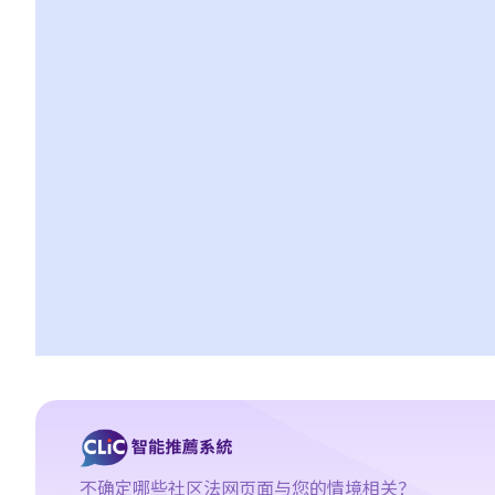
2. 放债人能否通过合约避免《放债人条例》（第163章）的规管？
3. 《放债人条例》（第163章）是否涵盖租购交易？
4. 在放债及借款方面，银行与持牌放债人有哪些分别？
《当押商条例》
1. 质押及当押是甚么?
2. 哪些人需要获得当押商牌照？
3. 申请牌照的资格要求是什么？
4. 如何申请当押商牌照、转让牌照或转换处所？
5. 借款人和当押物品的资料
A. 借款人资料
B. 拥有人授权将物品当押
6. 经营当押商业务
A. 对当押商收取当押物品时的禁制
B. 贷款的利息监管
C. 当票及总登记册
不确定哪些社区法网页面与您的情境相关？