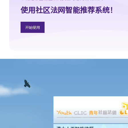
D. 交回物品及未赎回物品
使用社区法网智能推荐系统！
E. 如当押的货品如属赃物，应如何处理？
F. 当押商就损失或损害须负的法律责任
常见信贷类型
开始使用
1. 贷款
A. 市场上有哪些主要的银行贷款类型?
B. 贷款协议
1. 用途条款
2. 先决条件
3. 陈述及保证
4. 契约及承诺
5. 利息
6. 收费、佣金及费用
7. 偿还贷款
8. 违约—贷款人何时可以终止贷款协议，并要求还款及收取所有其
他应付款项？