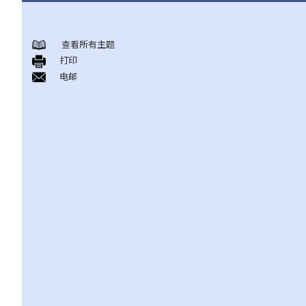
《放债人条例》
查看所有主题
1. 谁需要获得放债人牌照？
打印
2. 谁受到《放债人条例》（第163章）的保障？
电邮
3. 放债人的领牌事宜
4. 利率规管
5. 其他要求
A. 格式要求
B. 借款人提前偿还贷款
C. 非法协议
D. 对放债广告的限制
E. 贷款保证形式的限制
6. 重新商议敲诈性交易
7. 对持牌放债人的投诉
8. 常见问题
1. 借钱给亲戚是否需要遵守《放债人条例》（第163章）？