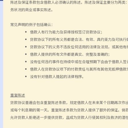
陈述及保证条款包含借款人必须确认的陈述。陈述及保证主要分为两类：(i)
务状况的商业或事实陈述。
常见声明的例子包括确认：
借款人有行为能力及获得授权签订贷款协议；
贷款协议下的所有义务都是合法、有效、具约束力及可执行
贷款协议下的义务不违反任何适用的法律及法规，或其他有
借款人提供的所有文件都是真实、完整及准确的；
没有任何违约事件在持续中或在合理预期下会由于借款人签
借款人在贷款协议项下的付款责任与其所有其他无抵押借款
没有针对借款人提起的法律程序。
重复陈述
贷款协议普遍会包含重复陈述条款，规定借款人在未来某个日期再次作
或每个利息期的第一天。重复陈述条款为贷款人提供了额外的保证。倘
允许贷款人拒绝进一步提供贷款，且成为贷款人行使其权利及救济的潜