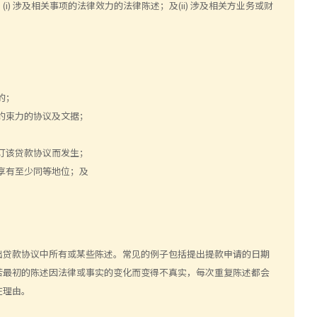
 涉及相关事项的法律效力的法律陈述；及(ii) 涉及相关方业务或财
的；
约束力的协议及文据；
订该贷款协议而发生；
享有至少同等地位；及
出贷款协议中所有或某些陈述。常见的例子包括提出提款申请的日期
若最初的陈述因法律或事实的变化而变得不真实，每次重复陈述都会
在理由。