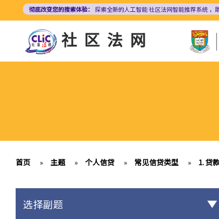
跳
彻底改变您的搜索体验：
探索全新的人工智能
社区法网智能推荐系统
，
转
到
社区法网
主
要
内
容
首页
»
主题
»
个人信贷
»
常见信贷类型
»
1. 贷
选择副题