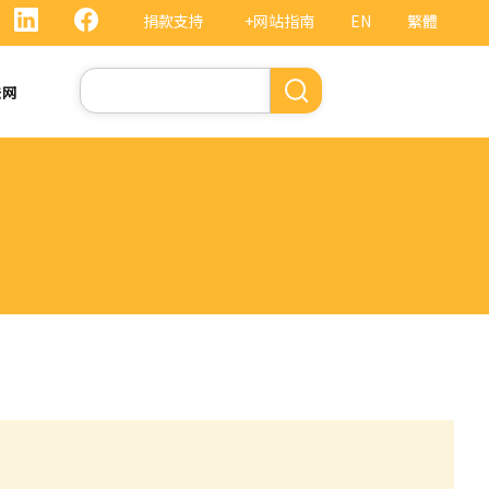
捐款支持
+网站指南
EN
繁體
搜
法网
索