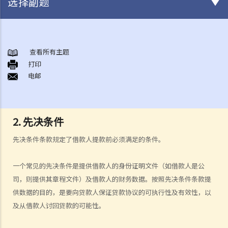
选择副题
《放债人条例》
1. 谁需要获得放债人牌照？
查看所有主题
打印
2. 谁受到《放债人条例》（第163章）的保障？
电邮
3. 放债人的领牌事宜
4. 利率规管
5. 其他要求
2. 先决条件
A. 格式要求
B. 借款人提前偿还贷款
先决条件条款规定了借款人提款前必须满足的条件。
C. 非法协议
D. 对放债广告的限制
一个常见的先决条件是提供借款人的身份证明文件（如借款人是公
司，则提供其章程文件）及借款人的财务数据。按照先决条件条款提
E. 贷款保证形式的限制
供数据的目的，是要向贷款人保证贷款协议的可执行性及有效性，以
6. 重新商议敲诈性交易
及从借款人讨回贷款的可能性。
7. 对持牌放债人的投诉
8. 常见问题