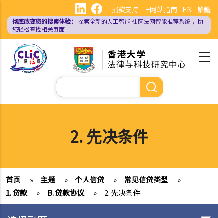
跳
捐款支持
+网站指南
EN
繁體
转
彻底改变您的搜索体验：
探索全新的人工智能
社区法网智能推荐系统
，助
到
您轻松查找相关页面
主
要
内
容
搜
索
2. 先决条件
首页
»
主题
»
个人信贷
»
常见信贷类型
»
1. 贷款
»
B. 贷款协议
»
2. 先决条件