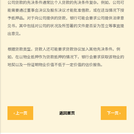
公司贷款的先决条件通常比个人贷款的先决条件复杂。例如，公司可
1. 借钱给亲戚是否需要遵守《放债人条例》（第163章）？
能需要通过董事会决议及股东决议才能批准借款，或在适当情况下授
2. 放债人能否通过合约避免《放债人条例》（第163章）的规管？
予抵押品。对于向公司提供的贷款，银行可能会要求公司提供法律意
3. 《放债人条例》（第163章）是否涵盖租购交易？
见书，其中包括对公司的状况及所签署的文件是否妥为签立等事宜提
4. 在放债及借款方面，银行与持牌放债人有哪些分别？
出意见。
《当押商条例》
根据贷款类型，贷款人还可能要求贷款协议加入其他先决条件。例
1. 质押及当押是甚么?
如，在以物业抵押作为贷款抵押的情况下，银行会要求获取该物业的
2. 哪些人需要获得当押商牌照？
地契以及一份证明物业价值不低于一定价值的估价报告。
3. 申请牌照的资格要求是什么？
4. 如何申请当押商牌照、转让牌照或转换处所？
5. 借款人和当押物品的资料
A. 借款人资料
B. 拥有人授权将物品当押
6. 经营当押商业务
‹ 上一页
返回首页
下一页 ›
A. 对当押商收取当押物品时的禁制
B. 贷款的利息监管