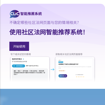
C. 当票及总登记册
D. 交回物品及未赎回物品
E. 如当押的货品如属赃物，应如何处理？
不确定哪些社区法网页面与您的情境相关？
F. 当押商就损失或损害须负的法律责任
使用社区法网智能推荐系统！
常见信贷类型
1. 贷款
A. 市场上有哪些主要的银行贷款类型?
开始使用
B. 贷款协议
1. 用途条款
2. 先决条件
3. 陈述及保证
4. 契约及承诺
5. 利息
6. 收费、佣金及费用
7. 偿还贷款
8. 违约—贷款人何时可以终止贷款协议，并要求还款及收取所有其他应