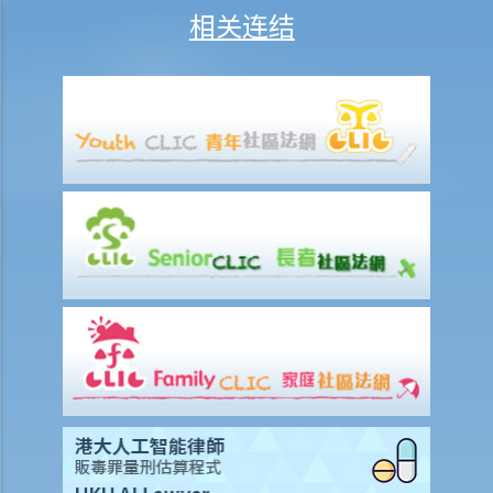
相关连结
付款项？
9. 抵销
2. 透支
3. 信用卡
A. 发卡机构、持卡人及商户之间的关系
B. 信贷额度
C. 利息、财务费用和其他费用及收费
D. 还款
E. 未经授权的交易
F. 退款保障
G. 针对发卡银行的投诉
财务中介
1. 甚么是财务中介？
2. 不良财务中介公司的行骗手法
3. 进一步资料及投诉