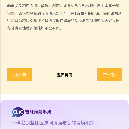
非向货品租用人提供借款。然而，如果交易在形式和性质上实属一笔
7. 对持牌放债人的投诉
借款，该借款将受到
《放债人条例》（第163章）
的约束。任何试图透
8. 常见问题
过称其为租购交易或将其协议拟订得与租购交易看似相近的方式来掩
1. 借钱给亲戚是否需要遵守《放债人条例》（第163章）？
盖其真实性质的做法均不会有效。
2. 放债人能否通过合约避免《放债人条例》（第163章）的规管？
3. 《放债人条例》（第163章）是否涵盖租购交易？
4. 在放债及借款方面，银行与持牌放债人有哪些分别？
《当押商条例》
1. 质押及当押是甚么?
‹ 上一页
返回首页
下一页 ›
2. 哪些人需要获得当押商牌照？
3. 申请牌照的资格要求是什么？
4. 如何申请当押商牌照、转让牌照或转换处所？
5. 借款人和当押物品的资料
A. 借款人资料
B. 拥有人授权将物品当押
不确定哪些社区法网页面与您的情境相关？
6. 经营当押商业务