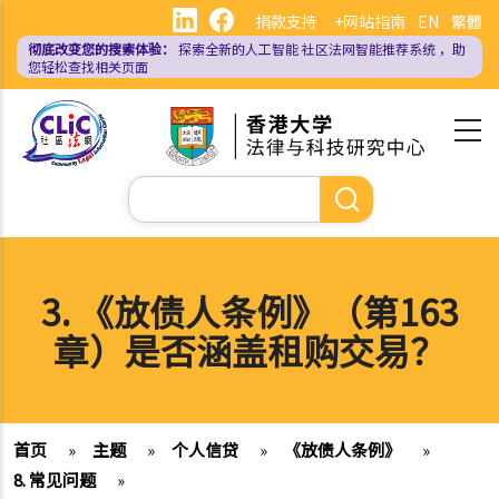
跳
捐款支持
+网站指南
EN
繁體
转
彻底改变您的搜索体验：
探索全新的人工智能
社区法网智能推荐系统
，助
到
您轻松查找相关页面
主
要
内
容
搜
索
3. 《放债人条例》（第163
章）是否涵盖租购交易？
首页
»
主题
»
个人信贷
»
《放债人条例》
»
8. 常见问题
»