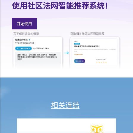
使用社区法网智能推荐系统！
A. 对当押商收取当押物品时的禁制
B. 贷款的利息监管
C. 当票及总登记册
开始使用
D. 交回物品及未赎回物品
E. 如当押的货品如属赃物，应如何处理？
F. 当押商就损失或损害须负的法律责任
常见信贷类型
1. 贷款
A. 市场上有哪些主要的银行贷款类型?
B. 贷款协议
1. 用途条款
相关连结
2. 先决条件
3. 陈述及保证
4. 契约及承诺
5. 利息