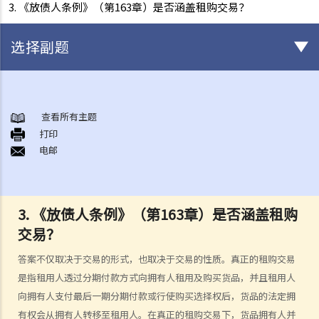
3. 《放债人条例》（第163章）是否涵盖租购交易？
选择副题
《放债人条例》
1. 谁需要获得放债人牌照？
查看所有主题
打印
2. 谁受到《放债人条例》（第163章）的保障？
电邮
3. 放债人的领牌事宜
4. 利率规管
5. 其他要求
3. 《放债人条例》（第163章）是否涵盖租购
A. 格式要求
交易？
B. 借款人提前偿还贷款
C. 非法协议
答案不仅取决于交易的形式，也取决于交易的性质。真正的租购交易
D. 对放债广告的限制
是指租用人透过分期付款方式向拥有人租用及购买货品，并且租用人
E. 贷款保证形式的限制
向拥有人支付最后一期分期付款或行使购买选择权后，货品的法定拥
有权会从拥有人转移至租用人。在真正的租购交易下，货品拥有人并
6. 重新商议敲诈性交易