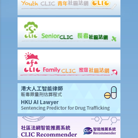
6. 收费、佣金及费用
7. 偿还贷款
8. 违约—贷款人何时可以终止贷款协议，并要求还款及收取所有其他应
付款项？
9. 抵销
2. 透支
3. 信用卡
A. 发卡机构、持卡人及商户之间的关系
B. 信贷额度
C. 利息、财务费用和其他费用及收费
D. 还款
E. 未经授权的交易
F. 退款保障
G. 针对发卡银行的投诉
财务中介
1. 甚么是财务中介？