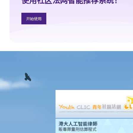
2. 放债人能否通过合约避免《放债人条例》（第163章）的规管？
3. 《放债人条例》（第163章）是否涵盖租购交易？
开始使用
4. 在放债及借款方面，银行与持牌放债人有哪些分别？
《当押商条例》
1. 质押及当押是甚么?
2. 哪些人需要获得当押商牌照？
3. 申请牌照的资格要求是什么？
4. 如何申请当押商牌照、转让牌照或转换处所？
5. 借款人和当押物品的资料
A. 借款人资料
B. 拥有人授权将物品当押
6. 经营当押商业务
A. 对当押商收取当押物品时的禁制
B. 贷款的利息监管
C. 当票及总登记册