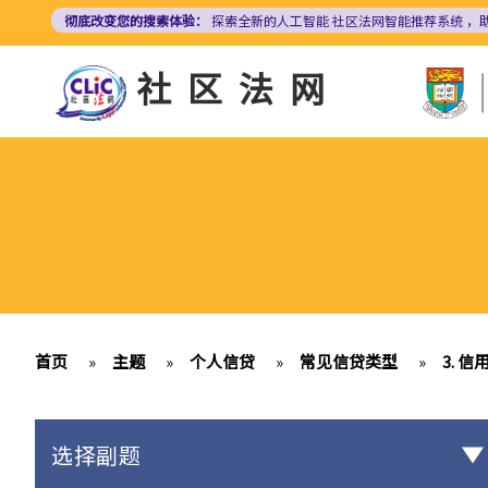
跳
彻底改变您的搜索体验：
探索全新的人工智能
社区法网智能推荐系统
，
转
到
社区法网
主
要
内
容
首页
»
主题
»
个人信贷
»
常见信贷类型
»
3. 信
选择副题