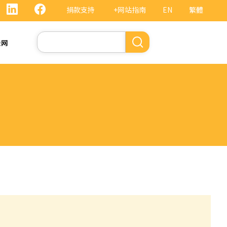
捐款支持
+网站指南
EN
繁體
搜
法网
索