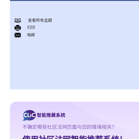
《放债人条例》
查看所有主题
1. 谁需要获得放债人牌照？
打印
2. 谁受到《放债人条例》（第163章）的保障？
电邮
3. 放债人的领牌事宜
4. 利率规管
5. 其他要求
A. 格式要求
B. 借款人提前偿还贷款
C. 非法协议
D. 对放债广告的限制
E. 贷款保证形式的限制
6. 重新商议敲诈性交易
7. 对持牌放债人的投诉
8. 常见问题
不确定哪些社区法网页面与您的情境相关？
1. 借钱给亲戚是否需要遵守《放债人条例》（第163章）？
使用社区法网智能推荐系统！