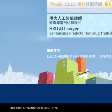
D. 交回物品及未赎回物品
E. 如当押的货品如属赃物，应如何处理？
F. 当押商就损失或损害须负的法律责任
常见信贷类型
1. 贷款
A. 市场上有哪些主要的银行贷款类型?
B. 贷款协议
重要事项
1. 用途条款
社区法网提供的资料只供初步参考，而有关资
2. 先决条件
3. 陈述及保证
4. 契约及承诺
5. 利息
6. 收费、佣金及费用
7. 偿还贷款
8. 违约—贷款人何时可以终止贷款协议，并要求还款及收取所有其
香港大学社区法网版权所有 © 2004 - 2026
他应付款项？