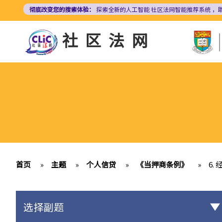
跳
彻底改变您的搜索体验：
探索全新的人工智能
社区法网智能推荐系统
，
转
到
社区法网
主
要
内
容
首页
»
主题
»
个人信贷
»
《当押商条例》
»
6.
选择副题