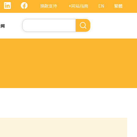
捐款支持
+网站指南
EN
繁體
搜
法网
索