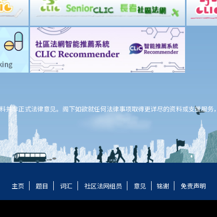
料并非正式法律意见。阁下如欲就任何法律事项取得更详尽的资料或支援服务
主页
题目
词汇
社区法网组员
意见
铭谢
免责声明