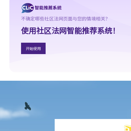
2. 放债人能否通过合约避免《放债人条例》（第163章）的规管？
3. 《放债人条例》（第163章）是否涵盖租购交易？
不确定哪些社区法网页面与您的情境相关？
4. 在放债及借款方面，银行与持牌放债人有哪些分别？
使用社区法网智能推荐系统！
《当押商条例》
1. 质押及当押是甚么?
2. 哪些人需要获得当押商牌照？
开始使用
3. 申请牌照的资格要求是什么？
4. 如何申请当押商牌照、转让牌照或转换处所？
5. 借款人和当押物品的资料
A. 借款人资料
B. 拥有人授权将物品当押
6. 经营当押商业务
A. 对当押商收取当押物品时的禁制
B. 贷款的利息监管
C. 当票及总登记册