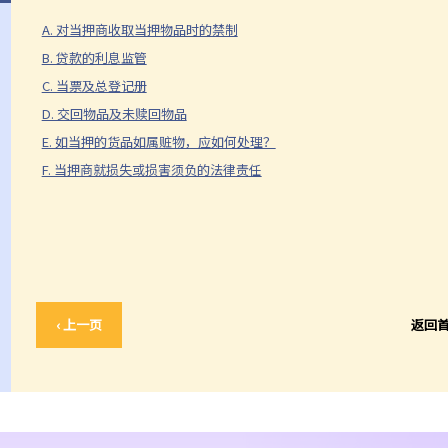
A. 对当押商收取当押物品时的禁制
B. 贷款的利息监管
C. 当票及总登记册
D. 交回物品及未赎回物品
E. 如当押的货品如属赃物，应如何处理？
F. 当押商就损失或损害须负的法律责任
‹ 上一页
返回