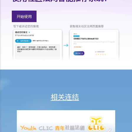
C. 当票及总登记册
D. 交回物品及未赎回物品
开始使用
E. 如当押的货品如属赃物，应如何处理？
F. 当押商就损失或损害须负的法律责任
常见信贷类型
1. 贷款
A. 市场上有哪些主要的银行贷款类型?
B. 贷款协议
1. 用途条款
2. 先决条件
3. 陈述及保证
相关连结
4. 契约及承诺
5. 利息
6. 收费、佣金及费用
7. 偿还贷款
8. 违约—贷款人何时可以终止贷款协议，并要求还款及收取所有其他应