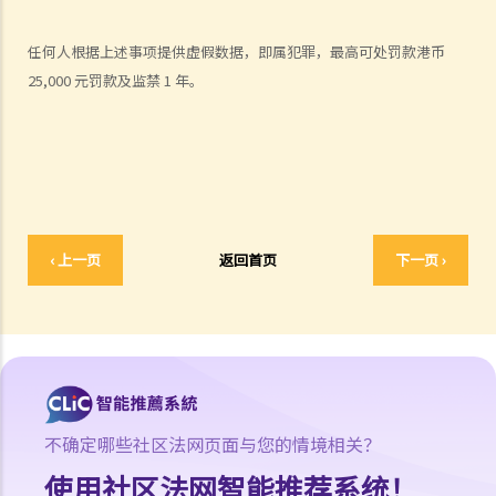
1. 借钱给亲戚是否需要遵守《放债人条例》（第163章）？
任何人根据上述事项提供虚假数据，即属犯罪，最高可处罚款港币
2. 放债人能否通过合约避免《放债人条例》（第163章）的规管？
25,000 元罚款及监禁 1 年。
3. 《放债人条例》（第163章）是否涵盖租购交易？
4. 在放债及借款方面，银行与持牌放债人有哪些分别？
《当押商条例》
1. 质押及当押是甚么?
2. 哪些人需要获得当押商牌照？
3. 申请牌照的资格要求是什么？
‹ 上一页
返回首页
下一页 ›
4. 如何申请当押商牌照、转让牌照或转换处所？
5. 借款人和当押物品的资料
A. 借款人资料
B. 拥有人授权将物品当押
6. 经营当押商业务
不确定哪些社区法网页面与您的情境相关？
A. 对当押商收取当押物品时的禁制
使用社区法网智能推荐系统！
B. 贷款的利息监管