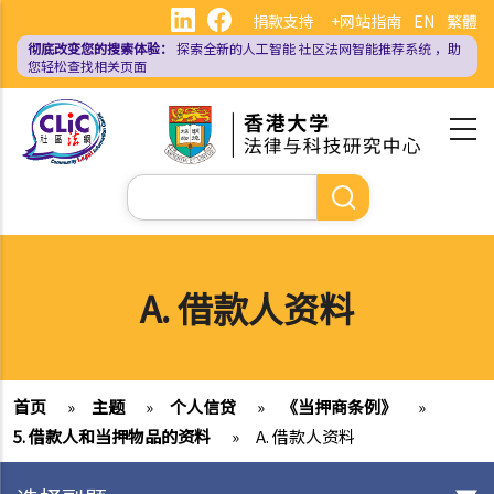
跳
捐款支持
+网站指南
EN
繁體
转
彻底改变您的搜索体验：
探索全新的人工智能
社区法网智能推荐系统
，助
到
您轻松查找相关页面
主
要
内
容
搜
索
A. 借款人资料
首页
»
主题
»
个人信贷
»
《当押商条例》
»
5. 借款人和当押物品的资料
»
A. 借款人资料