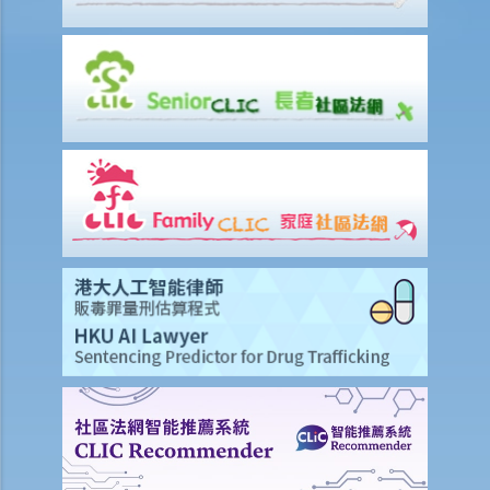
付款项？
9. 抵销
2. 透支
3. 信用卡
A. 发卡机构、持卡人及商户之间的关系
B. 信贷额度
C. 利息、财务费用和其他费用及收费
D. 还款
E. 未经授权的交易
F. 退款保障
G. 针对发卡银行的投诉
财务中介
1. 甚么是财务中介？
2. 不良财务中介公司的行骗手法
3. 进一步资料及投诉