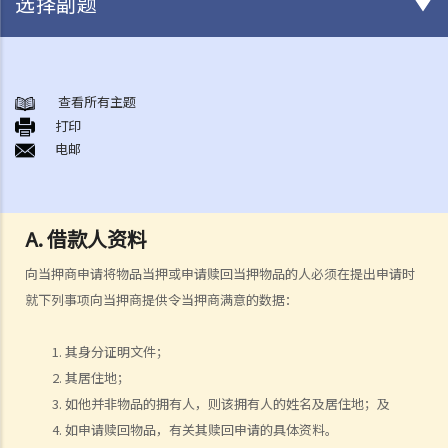
选择副题
《放债人条例》
1. 谁需要获得放债人牌照？
查看所有主题
打印
2. 谁受到《放债人条例》（第163章）的保障？
电邮
3. 放债人的领牌事宜
4. 利率规管
5. 其他要求
A. 借款人资料
A. 格式要求
B. 借款人提前偿还贷款
向当押商申请将物品当押或申请赎回当押物品的人必须在提出申请时
C. 非法协议
就下列事项向当押商提供令当押商满意的数据：
D. 对放债广告的限制
其身分证明文件；
E. 贷款保证形式的限制
其居住地；
6. 重新商议敲诈性交易
如他并非物品的拥有人，则该拥有人的姓名及居住地；及
7. 对持牌放债人的投诉
如申请赎回物品，有关其赎回申请的具体资料。
8. 常见问题