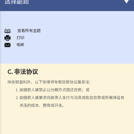
选择副题
《放债人条例》
1. 谁需要获得放债人牌照？
查看所有主题
打印
2. 谁受到《放债人条例》（第163章）的保障？
电邮
3. 放债人的领牌事宜
4. 利率规管
5. 其他要求
C. 非法协议
A. 格式要求
B. 借款人提前偿还贷款
除收取复利外，以下安排将导致贷款协议属非法：
C. 非法协议
如借款人被禁止以分期方式偿还贷款；或
D. 对放债广告的限制
如借款人被要求向放债人支付与洽商或批给贷款或所需保证有
关连的成本、费用或开支。
E. 贷款保证形式的限制
6. 重新商议敲诈性交易
7. 对持牌放债人的投诉
8. 常见问题