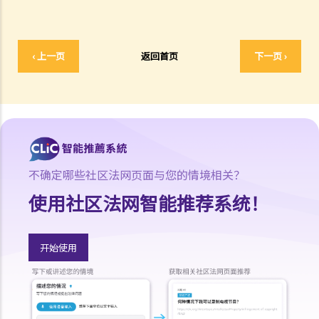
1. 借钱给亲戚是否需要遵守《放债人条例》（第163章）？
2. 放债人能否通过合约避免《放债人条例》（第163章）的规管？
3. 《放债人条例》（第163章）是否涵盖租购交易？
‹ 上一页
返回首页
下一页 ›
4. 在放债及借款方面，银行与持牌放债人有哪些分别？
《当押商条例》
1. 质押及当押是甚么?
2. 哪些人需要获得当押商牌照？
3. 申请牌照的资格要求是什么？
不确定哪些社区法网页面与您的情境相关？
4. 如何申请当押商牌照、转让牌照或转换处所？
使用社区法网智能推荐系统！
5. 借款人和当押物品的资料
A. 借款人资料
B. 拥有人授权将物品当押
开始使用
6. 经营当押商业务
A. 对当押商收取当押物品时的禁制
B. 贷款的利息监管