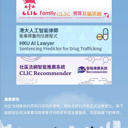
付款项？
9. 抵销
2. 透支
3. 信用卡
A. 发卡机构、持卡人及商户之间的关系
B. 信贷额度
C. 利息、财务费用和其他费用及收费
D. 还款
E. 未经授权的交易
F. 退款保障
G. 针对发卡银行的投诉
财务中介
重要事项
社区法网提供的资料只供初步参考，而有关资料并非正式法律意见。阁下
1. 甚么是财务中介？
如欲就任何法律事项取得更详尽的资料或支援服务，须谘询阁下的律师。
2. 不良财务中介公司的行骗手法
3. 进一步资料及投诉