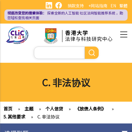
跳
捐款支持
+网站指南
EN
繁體
转
彻底改变您的搜索体验：
探索全新的人工智能
社区法网智能推荐系统
，助
到
您轻松查找相关页面
主
要
内
容
搜
索
C. 非法协议
首页
»
主题
»
个人信贷
»
《放债人条例》
»
5. 其他要求
»
C. 非法协议