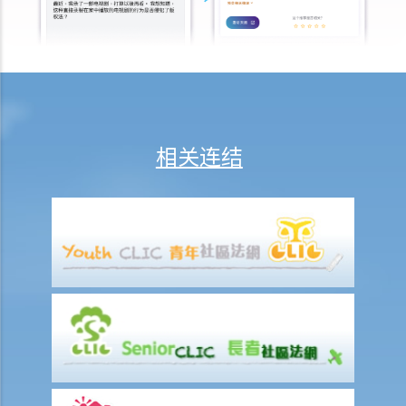
C. 当票及总登记册
D. 交回物品及未赎回物品
E. 如当押的货品如属赃物，应如何处理？
F. 当押商就损失或损害须负的法律责任
常见信贷类型
1. 贷款
相关连结
A. 市场上有哪些主要的银行贷款类型?
B. 贷款协议
1. 用途条款
2. 先决条件
3. 陈述及保证
4. 契约及承诺
5. 利息
6. 收费、佣金及费用
7. 偿还贷款
8. 违约—贷款人何时可以终止贷款协议，并要求还款及收取所有其他应