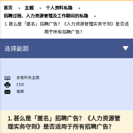
首页
»
主题
»
个人资料私隐
»
招聘过程、人力资源管理及工作期间的私隐
»
1. 甚么是「匿名」招聘广告？《人力资源管理实务守则》是否适
用于所有招聘广告？
选择副题
「个人资料」的定义及六项保障资料原则
1. 若违反保障资料原则，会有甚么后果?
查看所有主題
打印
2. 在哪些情况下，持有个人资料的人士/机构或会不受私隐条例或保障资
電郵
料原则的规限?
3. 保障资料原则是否亦适用于将个人资料外判处理的情形？
4. 在浏览互联网时，我发现自己一幅相片被放在某个本地网站内，但该
1. 甚么是「匿名」招聘广告？《人力资源管
网站并无事先取得我的同意，估计这幅相是当我在逛街购物时被人在商
理实务守则》是否适用于所有招聘广告？
场内偷拍的。我可否根据《个人资料(私隐)条例》去控告有关网站管理