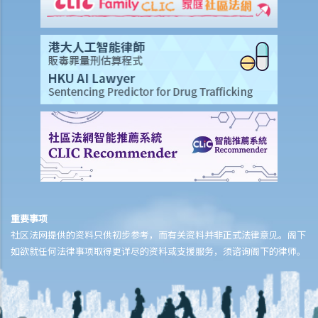
副本？
9. 当我提供身分证号码或身分证副本给其他人时，需要注意甚么?
10. 别人可在甚么情况下向我索取其他身分代号 (例如职员编号、护照号
码或病人编号)?
11. 私隐专员公署之投诉个案简述 ─ 物业管理公司收集申请大厦入口电
子咭的住客的身分证号码，是否属过份收集个人资料?
12. 私隐专员公署之投诉个案简述 ─ 某人向旅行社要求退回团费及相关
费用。旅行社在处理有关手续时要求该人签署收据及提供他的香港身分
证副本。这是否属过份收集个人资料?
招聘过程、人力资源管理及工作期间的私隐
招聘過程
重要事项
社区法网提供的资料只供初步参考，而有关资料并非正式法律意见。阁下
1. 甚么是「匿名」招聘广告？《人力资源管理实务守则》是否适用于所
如欲就任何法律事项取得更详尽的资料或支援服务，须谘询阁下的律师。
有招聘广告？
2. 为何在招聘广告中要求求职者递交个人资料的雇主须表明身分？
3. 如雇主只在招聘广告中刊登公司的电邮地址、电话号码或传真号码作
为识辨雇主身分的资料，他们可否在此情况下直接要求求职者提供个人