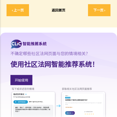
构会否在其资料库中删除我的信贷资料？
‹ 上一页
返回首页
下一页 ›
8. 让已结束帐户的资料继续保留在信贷资料服务机构的资料库内，有无
好处？
9. 假若我向银行借了税务贷款，但已在2003年1月 (即实务守则中的有关
条文在2003年6月2日生效之前) 全数清还这笔贷款，而我亦持有该银行
的信用咭多年并一直使用至今。银行可否于2003年6月2日之后，向信贷
数据服务机构提供上述所有帐户的数据？
不确定哪些社区法网页面与您的情境相关？
10. 如我宣布破产，信贷资料服务机构会否于资料库中删除我的信贷资
使用社区法网智能推荐系统！
料？如我没有宣布破产但已参与了个人自愿安排 (即法庭认可的债务重
组协议)，情况会否不同?
11. 我的信贷资料会否受到任何保护，以防止信贷提供者作出不当查
开始使用
阅？
12. 如发现信贷提供者或信贷资料服务机构不当地处理我的资料，我可
采取甚么行动？
13. 私隐专员公署之查询个案简述 ─ 我作为信贷安排的担保人，若银行
在 (i)批核贷款申请时及 (ii)检讨现有贷款安排时查阅我的信贷报告，银行