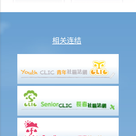
应否将此事通知我？如我是帐户的持有人 (即借款人)，情况会否不同？
14. 私隐专员公署之查询个案简述 ─ 某间代表一名死者的遗产管理人的
律师行去信，要求某间银行披露一些有关死者名下帐户的纪录。不过，
这些纪录亦涉及与第三者有关的资料，如该银行披露这些纪录，是否违
法？
相关连结
使用身分证号码及身分证副本
1. 概括来说，别人可在甚么情况下向我索取身分证号码或身分证副本?
2. 大厦保安员可否要求我把身分证号码登记在大厦入口处的访客登记册
内？
3. 警务人员可否要求我出示身分证？
4. 准雇主可否在面试时记录我的身分证号码或收集我的身分证副本？
5. 若果我接受聘约，雇主可否收集我的身分证副本？
6. 如我申请成为会所会员，该会所可否要求我提供身分证号码及身分证
副本？
7. 如我申请流动电话服务，有关公司可否记录我的身分证号码或收集我
的身分证副本？
8. 当我申请成为银行/保险公司的客户时，该等机构可否收集我的身分证