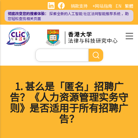
跳
捐款支持
+网站指南
EN
繁體
转
彻底改变您的搜索体验：
探索全新的人工智能
社区法网智能推荐系统
，助
到
您轻松查找相关页面
主
要
内
容
搜
索
1. 甚么是「匿名」招聘广
告？《人力资源管理实务守
则》是否适用于所有招聘广
告？