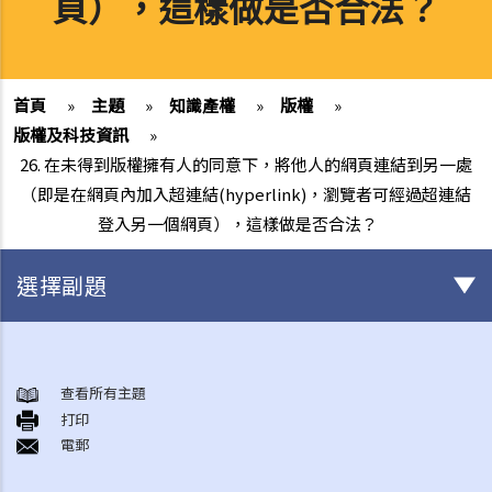
頁），這樣做是否合法？
首頁
»
主題
»
知識產權
»
版權
»
版權及科技資訊
»
26. 在未得到版權擁有人的同意下，將他人的網頁連結到另一處
（即是在網頁內加入超連結(hyperlink)，瀏覽者可經過超連結
登入另一個網頁），這樣做是否合法？
選擇副題
版權
一般事項
查看所有主題
打印
1. 我怎樣可以取得版權？
電郵
2. 版權的有效期可持續多久？
3. 甚麼是版權告示？如果我是版權擁有人，我有需要在作品內加上版權