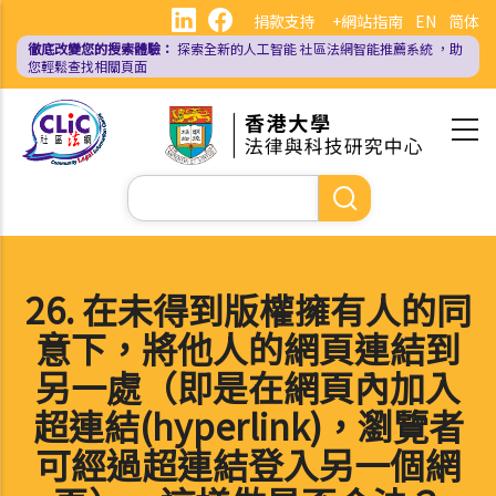
移
捐款支持
+網站指南
EN
简体
至
徹底改變您的搜索體驗：
探索全新的人工智能
社區法網智能推薦系統
，助
主
您輕鬆查找相關頁面
內
容
Search
26. 在未得到版權擁有人的同
意下，將他人的網頁連結到
另一處（即是在網頁內加入
超連結(hyperlink)，瀏覽者
可經過超連結登入另一個網