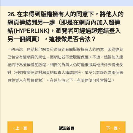
告示嗎？
26. 在未得到版權擁有人的同意下，將他人的
4. 我怎樣可以找出作品的版權擁有人？
網頁連結到另一處（即是在網頁內加入超連
5. 我怎樣可以取得許可，去使用版權作品？
結(HYPERLINK)，瀏覽者可經過超連結登入
6. 有沒有作品可供我自由使用，而毋須事先向版權擁有人或有關負責人
另一個網頁），這樣做是否合法？
取得許可？
7. 承接問題6，由政府出版之物品是否在公共領域之內？
一般來說，連結其他網頁毋須得到有關版權擁有人的同意，因為連結
8. 我的作品版權在其他國家有效嗎？
已包含有關網頁的網址，而網址並不受版權保護。不過，儘管加入連
9. 外國人擁有的版權在香港有效嗎？
結的行為並無侵犯版權，網頁的負責人仍可能根據其他法侓去提出反
10. 版權擁有人可否轉讓其作品的版權予他人？
對（例如有關連結對網頁的負責人構成誹謗，或令公眾誤以為兩個網
11. 版權轉讓和版權特許，有甚麼分別？
頁負責人有貿易聯繫）。在這些情況下，有關連便可能會違法。
12. 就版權法而言，甚麼是精神權利？
13. 表演者可就他們的演出享有版權嗎？
版權的擁有權
14. 誰擁有作品的版權？不同種類的作品，會否有不同的擁有權？
15. 一名自由身的電腦程式員，撰寫了一個電腦程式，用以記錄我公司
‹ 上一頁
返回首頁
下一頁 ›
的存貨。我已向他支付全數酬勞，但我們從沒有討論過程式的版權屬於