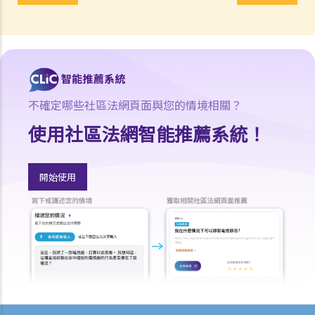
誰。那麼我是該電腦程式的版權擁有人嗎？如果不是，我可以就這個程
式享有甚麼權利？
16. 我和另外兩名作者一起撰寫了一本書，這本書共有十二個分章，而
我們每人各自寫了四個分章。這本書的版權將如何分配？
17. 我與另外兩名作者一起寫了一本書，但我們之間沒有一個是任何一
不確定哪些社區法網頁面與您的情境相關？
部分的獨立作者，我們在每一分章都有參與寫作及修訂。這本書的版權
使用社區法網智能推薦系統！
將如何分配？
18. 若擁有作品版權的公司已經不存在或已經被接管，有關版權會被怎
樣處置？
開始使用
19. 擁有非同質化代幣（NFT）是否等同擁有其版權？
20. 我可否於離職後使用在受僱工作期間製作的作品？
21. 可否在沒有作品的正本的情況下保留作品的版權？
版權及科技資訊
22. 關於印刷品的版權法例，是否同樣適用於電子形式作品？
23. 「多媒體作品」是甚麼意思？這類作品的版權會有甚麼特別之處
嗎？