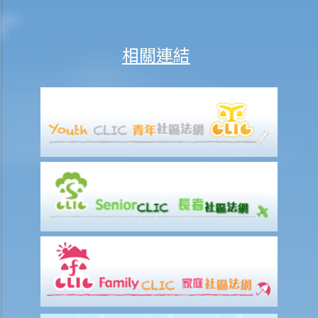
24. 在網站列載的內容及電郵訊息，是否會受到版權保護？那麼互聯網
站的域名又如何？
相關連結
25. 我從一個美國網站下載了一些圖像。要決定我是否侵犯版權，應該
根據美國的法例還是香港的法例？
26. 在未得到版權擁有人的同意下，將他人的網頁連結到另一處（即是
在網頁內加入超連結(hyperlink)，瀏覽者可經過超連結登入另一個網
頁），這樣做是否合法？
侵犯版權及允許的作為（獲豁免侵權之行為）
A. 在這些模擬個案內，有關人等會否侵犯作品的版權？
1. 我借了一本書，而書中某些內容的版權已過期。如果我只影印含有這
些內容之那幾頁書，我會否仍然侵犯了這本書的版權？
2. 我是一名店東，我買了一隻正版的音樂CD光碟。如果我在店內播放這
隻CD光碟，我會侵犯版權嗎？
3. 我買了一隻正版電影DVD光碟，如果我在一個慈善籌款活動上播放這
隻電影光碟，我有侵犯版權嗎？
4. 我買了一隻正版電腦遊戲CD光碟，如果把CD光碟借給我的朋友，讓