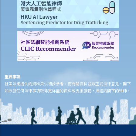
他在自己的電腦也可以玩這個遊戲，我要為侵犯版權負上責任嗎？
5. 一名學生複印了一本書，並分發給全班同學，他有侵犯版權嗎？他的
同學又是否有侵犯版權？
6. 我在街上買了一隻盜版VCD光碟，我要就侵犯版權，負上法律責任
嗎？
7. 如果我只閱讀網上的文章，或聽網上找到的音樂，我有侵犯版權嗎？
8. 根據版權條例，平行進口（或灰色市場貨物）是否合法？
9. 我在撰寫報告時，從互聯網摘錄了一些段落、列表和圖像，並包括在
報告內。我有侵犯版權嗎？
重要事項
10. 我的公司習慣保留有關公司及競爭對手的剪報複印本，並放在公司
社區法網提供的資料只供初步參考，而有關資料並非正式法律意見。閣下
的資料庫內，讓員工可以取閱。我的公司要為侵犯版權，而負上法律責
如欲就任何法律事項取得更詳盡的資料或支援服務，須諮詢閣下的律師。
任嗎？
11. 如果我在我的網站內，放了一些流行歌曲給別人下載，但純粹是作
為樣本，我是否侵犯了這些歌曲的版權？那如果我只把部分歌曲放到網
站呢？
12. 我買了一隻正版電腦程式CD光碟。如果我為CD光碟製造備份，我是