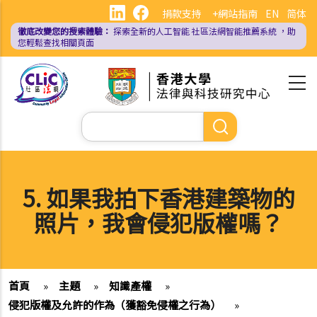
移
捐款支持
+網站指南
EN
简体
至
徹底改變您的搜索體驗：
探索全新的人工智能
社區法網智能推薦系統
，助
主
您輕鬆查找相關頁面
內
容
Search
5. 如果我拍下香港建築物的
照片，我會侵犯版權嗎？
首頁
»
主題
»
知識產權
»
侵犯版權及允許的作為（獲豁免侵權之行為）
»