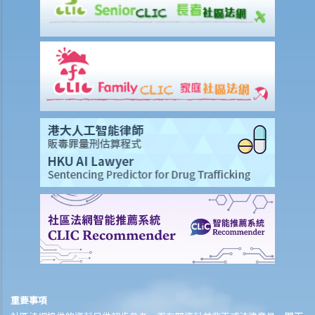
在網頁內加入超連結(hyperlink)，瀏覽者可經過超連結登入另一個網
頁），這樣做是否合法？
侵犯版權及允許的作為（獲豁免侵權之行為）
A. 在這些模擬個案內，有關人等會否侵犯作品的版權？
1. 我借了一本書，而書中某些內容的版權已過期。如果我只影印含有這
些內容之那幾頁書，我會否仍然侵犯了這本書的版權？
2. 我是一名店東，我買了一隻正版的音樂CD光碟。如果我在店內播放這
隻CD光碟，我會侵犯版權嗎？
3. 我買了一隻正版電影DVD光碟，如果我在一個慈善籌款活動上播放這
隻電影光碟，我有侵犯版權嗎？
4. 我買了一隻正版電腦遊戲CD光碟，如果把CD光碟借給我的朋友，讓
他在自己的電腦也可以玩這個遊戲，我要為侵犯版權負上責任嗎？
5. 一名學生複印了一本書，並分發給全班同學，他有侵犯版權嗎？他的
同學又是否有侵犯版權？
6. 我在街上買了一隻盜版VCD光碟，我要就侵犯版權，負上法律責任
重要事項
嗎？