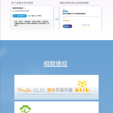
部分的獨立作者，我們在每一分章都有參與寫作及修訂。這本書的版權
將如何分配？
18. 若擁有作品版權的公司已經不存在或已經被接管，有關版權會被怎
樣處置？
19. 擁有非同質化代幣（NFT）是否等同擁有其版權？
20. 我可否於離職後使用在受僱工作期間製作的作品？
21. 可否在沒有作品的正本的情況下保留作品的版權？
版權及科技資訊
相關連結
22. 關於印刷品的版權法例，是否同樣適用於電子形式作品？
23. 「多媒體作品」是甚麼意思？這類作品的版權會有甚麼特別之處
嗎？
24. 在網站列載的內容及電郵訊息，是否會受到版權保護？那麼互聯網
站的域名又如何？
25. 我從一個美國網站下載了一些圖像。要決定我是否侵犯版權，應該
根據美國的法例還是香港的法例？
26. 在未得到版權擁有人的同意下，將他人的網頁連結到另一處（即是