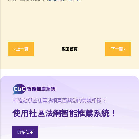
7. 承接問題6，由政府出版之物品是否在公共領域之內？
8. 我的作品版權在其他國家有效嗎？
9. 外國人擁有的版權在香港有效嗎？
10. 版權擁有人可否轉讓其作品的版權予他人？
11. 版權轉讓和版權特許，有甚麼分別？
12. 就版權法而言，甚麼是精神權利？
‹ 上一頁
返回首頁
下一頁 ›
13. 表演者可就他們的演出享有版權嗎？
版權的擁有權
14. 誰擁有作品的版權？不同種類的作品，會否有不同的擁有權？
15. 一名自由身的電腦程式員，撰寫了一個電腦程式，用以記錄我公司
的存貨。我已向他支付全數酬勞，但我們從沒有討論過程式的版權屬於
不確定哪些社區法網頁面與您的情境相關？
誰。那麼我是該電腦程式的版權擁有人嗎？如果不是，我可以就這個程
使用社區法網智能推薦系統！
式享有甚麼權利？
16. 我和另外兩名作者一起撰寫了一本書，這本書共有十二個分章，而
我們每人各自寫了四個分章。這本書的版權將如何分配？
開始使用
17. 我與另外兩名作者一起寫了一本書，但我們之間沒有一個是任何一