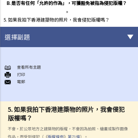
B. 是否有任何「允許的作為」，可獲豁免被指為侵犯版權？
»
5. 如果我拍下香港建築物的照片，我會侵犯版權嗎？
選擇副題
版權
一般事項
查看所有主題
打印
1. 我怎樣可以取得版權？
電郵
2. 版權的有效期可持續多久？
3. 甚麼是版權告示？如果我是版權擁有人，我有需要在作品內加上版權
告示嗎？
5. 如果我拍下香港建築物的照片，我會侵犯
4. 我怎樣可以找出作品的版權擁有人？
版權嗎？
5. 我怎樣可以取得許可，去使用版權作品？
6. 有沒有作品可供我自由使用，而毋須事先向版權擁有人或有關負責人
不會。於公眾地方之建築物的版權，不會因為拍照、繪畫或製作圖像
取得許可？
作品，而受到侵犯（《
版權條例
》
第71條
）。