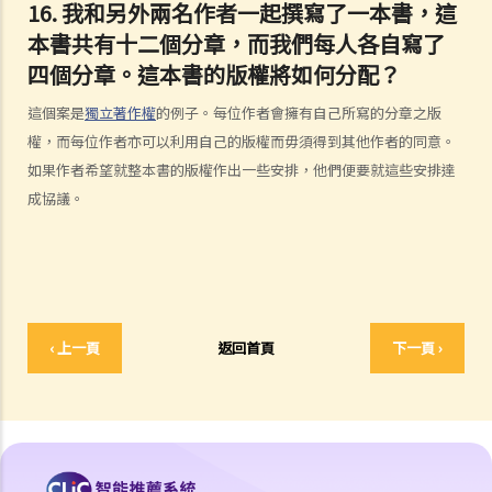
16. 我和另外兩名作者一起撰寫了一本書，這
4. 我怎樣可以找出作品的版權擁有人？
本書共有十二個分章，而我們每人各自寫了
5. 我怎樣可以取得許可，去使用版權作品？
四個分章。這本書的版權將如何分配？
6. 有沒有作品可供我自由使用，而毋須事先向版權擁有人或有關負責人
取得許可？
這個案是
獨立著作權
的例子。每位作者會擁有自己所寫的分章之版
7. 承接問題6，由政府出版之物品是否在公共領域之內？
權，而每位作者亦可以利用自己的版權而毋須得到其他作者的同意。
8. 我的作品版權在其他國家有效嗎？
如果作者希望就整本書的版權作出一些安排，他們便要就這些安排達
9. 外國人擁有的版權在香港有效嗎？
成協議。
10. 版權擁有人可否轉讓其作品的版權予他人？
11. 版權轉讓和版權特許，有甚麼分別？
12. 就版權法而言，甚麼是精神權利？
13. 表演者可就他們的演出享有版權嗎？
‹ 上一頁
返回首頁
下一頁 ›
版權的擁有權
14. 誰擁有作品的版權？不同種類的作品，會否有不同的擁有權？
15. 一名自由身的電腦程式員，撰寫了一個電腦程式，用以記錄我公司
的存貨。我已向他支付全數酬勞，但我們從沒有討論過程式的版權屬於
誰。那麼我是該電腦程式的版權擁有人嗎？如果不是，我可以就這個程