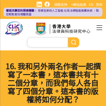
移
捐款支持
+網站指南
EN
简体
至
徹底改變您的搜索體驗：
探索全新的人工智能
社區法網智能推薦系統
，助
主
您輕鬆查找相關頁面
內
容
Search
16. 我和另外兩名作者一起撰
寫了一本書，這本書共有十
二個分章，而我們每人各自
寫了四個分章。這本書的版
權將如何分配？