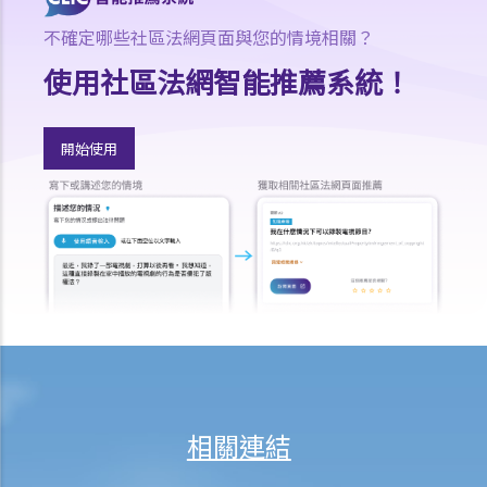
式享有甚麼權利？
不確定哪些社區法網頁面與您的情境相關？
16. 我和另外兩名作者一起撰寫了一本書，這本書共有十二個分章，而
使用社區法網智能推薦系統！
我們每人各自寫了四個分章。這本書的版權將如何分配？
17. 我與另外兩名作者一起寫了一本書，但我們之間沒有一個是任何一
部分的獨立作者，我們在每一分章都有參與寫作及修訂。這本書的版權
開始使用
將如何分配？
18. 若擁有作品版權的公司已經不存在或已經被接管，有關版權會被怎
樣處置？
19. 擁有非同質化代幣（NFT）是否等同擁有其版權？
20. 我可否於離職後使用在受僱工作期間製作的作品？
21. 可否在沒有作品的正本的情況下保留作品的版權？
版權及科技資訊
22. 關於印刷品的版權法例，是否同樣適用於電子形式作品？
23. 「多媒體作品」是甚麼意思？這類作品的版權會有甚麼特別之處
相關連結
嗎？
24. 在網站列載的內容及電郵訊息，是否會受到版權保護？那麼互聯網