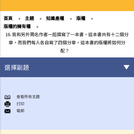
首頁
»
主題
»
知識產權
»
版權
»
版權的擁有權
»
16. 我和另外兩名作者一起撰寫了一本書，這本書共有十二個分
章，而我們每人各自寫了四個分章。這本書的版權將如何分
配？
選擇副題
版權
一般事項
查看所有主題
打印
1. 我怎樣可以取得版權？
電郵
2. 版權的有效期可持續多久？
3. 甚麼是版權告示？如果我是版權擁有人，我有需要在作品內加上版權
告示嗎？