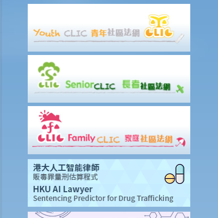
站的域名又如何？
25. 我從一個美國網站下載了一些圖像。要決定我是否侵犯版權，應該
根據美國的法例還是香港的法例？
26. 在未得到版權擁有人的同意下，將他人的網頁連結到另一處（即是
在網頁內加入超連結(hyperlink)，瀏覽者可經過超連結登入另一個網
頁），這樣做是否合法？
侵犯版權及允許的作為（獲豁免侵權之行為）
A. 在這些模擬個案內，有關人等會否侵犯作品的版權？
1. 我借了一本書，而書中某些內容的版權已過期。如果我只影印含有這
些內容之那幾頁書，我會否仍然侵犯了這本書的版權？
2. 我是一名店東，我買了一隻正版的音樂CD光碟。如果我在店內播放這
隻CD光碟，我會侵犯版權嗎？
3. 我買了一隻正版電影DVD光碟，如果我在一個慈善籌款活動上播放這
隻電影光碟，我有侵犯版權嗎？
4. 我買了一隻正版電腦遊戲CD光碟，如果把CD光碟借給我的朋友，讓
他在自己的電腦也可以玩這個遊戲，我要為侵犯版權負上責任嗎？