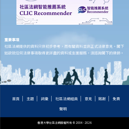
5. 一名學生複印了一本書，並分發給全班同學，他有侵犯版權嗎？他的
同學又是否有侵犯版權？
6. 我在街上買了一隻盜版VCD光碟，我要就侵犯版權，負上法律責任
嗎？
7. 如果我只閱讀網上的文章，或聽網上找到的音樂，我有侵犯版權嗎？
重要事項
8. 根據版權條例，平行進口（或灰色市場貨物）是否合法？
社區法網提供的資料只供初步參考，而有關資料並非正式法律意見。閣下
9. 我在撰寫報告時，從互聯網摘錄了一些段落、列表和圖像，並包括在
如欲就任何法律事項取得更詳盡的資料或支援服務，須諮詢閣下的律師。
報告內。我有侵犯版權嗎？
10. 我的公司習慣保留有關公司及競爭對手的剪報複印本，並放在公司
的資料庫內，讓員工可以取閱。我的公司要為侵犯版權，而負上法律責
任嗎？
11. 如果我在我的網站內，放了一些流行歌曲給別人下載，但純粹是作
為樣本，我是否侵犯了這些歌曲的版權？那如果我只把部分歌曲放到網
首頁
主題
詞彙
社區法網組員
意見
銘謝
免責
站呢？
聲明
12. 我買了一隻正版電腦程式CD光碟。如果我為CD光碟製造備份，我是
否侵犯了版權？如果我把程式安裝在多於一部電腦（如安裝在我家的電
香港大學社區法網版權所有 © 2004 - 2026
腦及公司的電腦）呢？