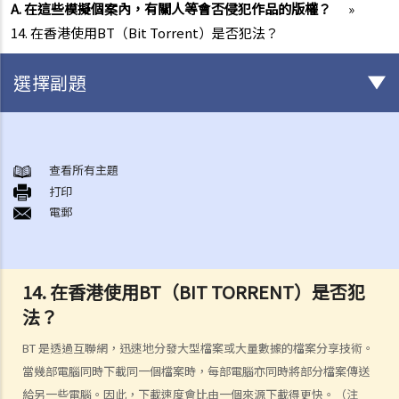
A. 在這些模擬個案內，有關人等會否侵犯作品的版權？
»
14. 在香港使用BT（Bit Torrent）是否犯法？
選擇副題
版權
一般事項
查看所有主題
打印
1. 我怎樣可以取得版權？
電郵
2. 版權的有效期可持續多久？
3. 甚麼是版權告示？如果我是版權擁有人，我有需要在作品內加上版權
告示嗎？
14. 在香港使用BT（BIT TORRENT）是否犯
4. 我怎樣可以找出作品的版權擁有人？
法？
5. 我怎樣可以取得許可，去使用版權作品？
6. 有沒有作品可供我自由使用，而毋須事先向版權擁有人或有關負責人
BT 是透過互聯網，迅速地分發大型檔案或大量數據的檔案分享技術。
取得許可？
當幾部電腦同時下載同一個檔案時，每部電腦亦同時將部分檔案傳送
7. 承接問題6，由政府出版之物品是否在公共領域之內？
給另一些電腦。因此，下載速度會比由一個來源下載得更快。（注