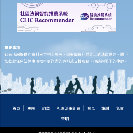
8. 根據版權條例，平行進口（或灰色市場貨物）是否合法？
9. 我在撰寫報告時，從互聯網摘錄了一些段落、列表和圖像，並包括在
報告內。我有侵犯版權嗎？
10. 我的公司習慣保留有關公司及競爭對手的剪報複印本，並放在公司
的資料庫內，讓員工可以取閱。我的公司要為侵犯版權，而負上法律責
任嗎？
重要事項
11. 如果我在我的網站內，放了一些流行歌曲給別人下載，但純粹是作
社區法網提供的資料只供初步參考，而有關資料並非正式法律意見。閣下
為樣本，我是否侵犯了這些歌曲的版權？那如果我只把部分歌曲放到網
如欲就任何法律事項取得更詳盡的資料或支援服務，須諮詢閣下的律師。
站呢？
12. 我買了一隻正版電腦程式CD光碟。如果我為CD光碟製造備份，我是
否侵犯了版權？如果我把程式安裝在多於一部電腦（如安裝在我家的電
腦及公司的電腦）呢？
13. 我買了一隻正版電腦程式CD光碟。如果我將CD光碟，放到互聯網拍
首頁
主題
詞彙
社區法網組員
意見
銘謝
免責
賣重售，我會否侵犯版權？
14. 在香港使用BT（Bit Torrent）是否犯法？
聲明
15. 如果我的行為（例如在未經批准下，分發受版權保護的作品）並非
為了商業目的，我會否獲豁免被控侵犯版權？
香港大學社區法網版權所有 © 2004 - 2026