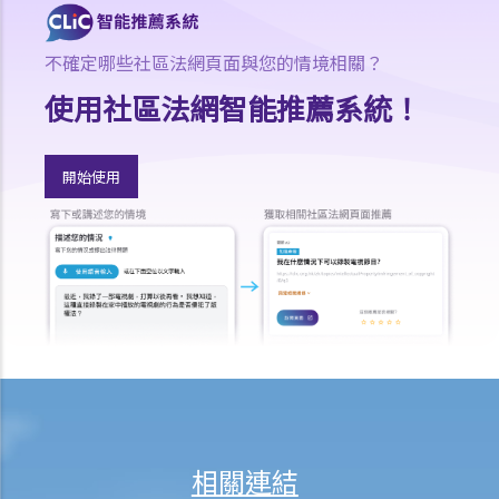
將如何分配？
18. 若擁有作品版權的公司已經不存在或已經被接管，有關版權會被怎
不確定哪些社區法網頁面與您的情境相關？
樣處置？
使用社區法網智能推薦系統！
19. 擁有非同質化代幣（NFT）是否等同擁有其版權？
20. 我可否於離職後使用在受僱工作期間製作的作品？
21. 可否在沒有作品的正本的情況下保留作品的版權？
開始使用
版權及科技資訊
22. 關於印刷品的版權法例，是否同樣適用於電子形式作品？
23. 「多媒體作品」是甚麼意思？這類作品的版權會有甚麼特別之處
嗎？
24. 在網站列載的內容及電郵訊息，是否會受到版權保護？那麼互聯網
站的域名又如何？
25. 我從一個美國網站下載了一些圖像。要決定我是否侵犯版權，應該
根據美國的法例還是香港的法例？
26. 在未得到版權擁有人的同意下，將他人的網頁連結到另一處（即是
相關連結
在網頁內加入超連結(hyperlink)，瀏覽者可經過超連結登入另一個網