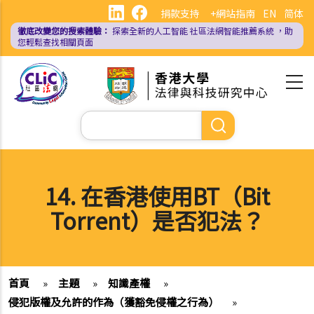
移
捐款支持
+網站指南
EN
简体
至
徹底改變您的搜索體驗：
探索全新的人工智能
社區法網智能推薦系統
，助
主
您輕鬆查找相關頁面
內
容
Search
14. 在香港使用BT（Bit
Torrent）是否犯法？
首頁
»
主題
»
知識產權
»
侵犯版權及允許的作為（獲豁免侵權之行為）
»