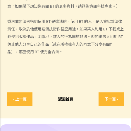
8. 我的作品版權在其他國家有效嗎？
意：如果閣下想知道有關 BT 的更多資料，請諮詢資訊科技專家。）
9. 外國人擁有的版權在香港有效嗎？
香港並無法例指明使用 BT 是違法的。使用 BT 的人，是否會招致法律
10. 版權擁有人可否轉讓其作品的版權予他人？
責任，取決於他使用這個技術作甚麼用途。如果某人利用 BT 下載或上
11. 版權轉讓和版權特許，有甚麼分別？
載侵犯版權作品，明顯地，該人的行為屬於非法。但如果該人利用 BT
12. 就版權法而言，甚麼是精神權利？
與其他人分享自己的作品（或在版權擁有人的同意下分享有關作
13. 表演者可就他們的演出享有版權嗎？
品），那麼使用 BT 便完全合法。
版權的擁有權
14. 誰擁有作品的版權？不同種類的作品，會否有不同的擁有權？
15. 一名自由身的電腦程式員，撰寫了一個電腦程式，用以記錄我公司
的存貨。我已向他支付全數酬勞，但我們從沒有討論過程式的版權屬於
誰。那麼我是該電腦程式的版權擁有人嗎？如果不是，我可以就這個程
式享有甚麼權利？
‹ 上一頁
返回首頁
下一頁 ›
16. 我和另外兩名作者一起撰寫了一本書，這本書共有十二個分章，而
我們每人各自寫了四個分章。這本書的版權將如何分配？
17. 我與另外兩名作者一起寫了一本書，但我們之間沒有一個是任何一
部分的獨立作者，我們在每一分章都有參與寫作及修訂。這本書的版權