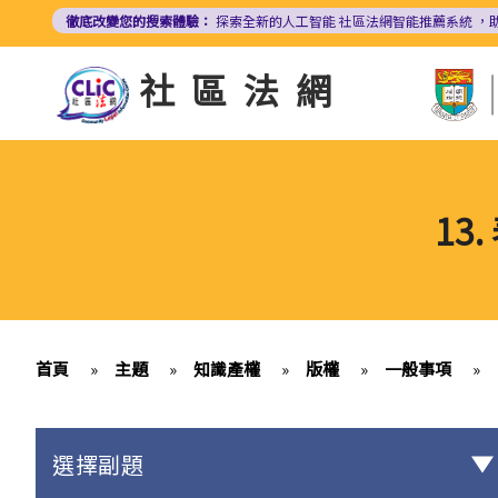
移
徹底改變您的搜索體驗：
探索全新的人工智能
社區法網智能推薦系統
，
至
主
社區法網
內
容
13
首頁
»
主題
»
知識產權
»
版權
»
一般事項
»
選擇副題