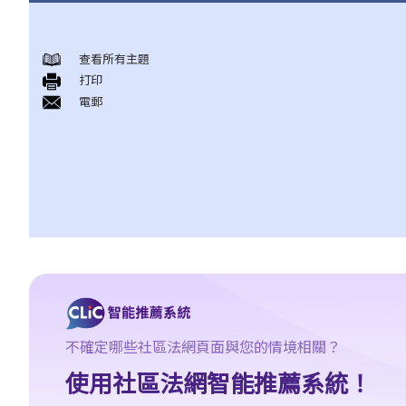
版權
查看所有主題
一般事項
打印
1. 我怎樣可以取得版權？
電郵
2. 版權的有效期可持續多久？
3. 甚麼是版權告示？如果我是版權擁有人，我有需要在作品內加上
版權告示嗎？
4. 我怎樣可以找出作品的版權擁有人？
5. 我怎樣可以取得許可，去使用版權作品？
6. 有沒有作品可供我自由使用，而毋須事先向版權擁有人或有關負
責人取得許可？
7. 承接問題6，由政府出版之物品是否在公共領域之內？
8. 我的作品版權在其他國家有效嗎？
9. 外國人擁有的版權在香港有效嗎？
不確定哪些社區法網頁面與您的情境相關？
10. 版權擁有人可否轉讓其作品的版權予他人？
使用社區法網智能推薦系統！
11. 版權轉讓和版權特許，有甚麼分別？