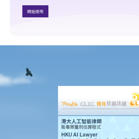
12. 就版權法而言，甚麼是精神權利？
13. 表演者可就他們的演出享有版權嗎？
開始使用
版權的擁有權
14. 誰擁有作品的版權？不同種類的作品，會否有不同的擁有權？
15. 一名自由身的電腦程式員，撰寫了一個電腦程式，用以記錄我公
司的存貨。我已向他支付全數酬勞，但我們從沒有討論過程式的版
權屬於誰。那麼我是該電腦程式的版權擁有人嗎？如果不是，我可
以就這個程式享有甚麼權利？
16. 我和另外兩名作者一起撰寫了一本書，這本書共有十二個分章，
而我們每人各自寫了四個分章。這本書的版權將如何分配？
17. 我與另外兩名作者一起寫了一本書，但我們之間沒有一個是任何
一部分的獨立作者，我們在每一分章都有參與寫作及修訂。這本書
的版權將如何分配？
18. 若擁有作品版權的公司已經不存在或已經被接管，有關版權會被
怎樣處置？
19. 擁有非同質化代幣（NFT）是否等同擁有其版權？