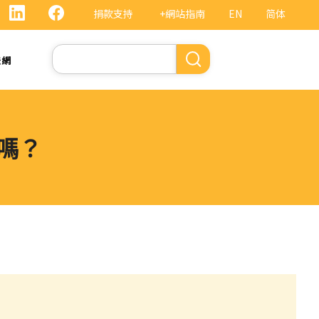
捐款支持
+網站指南
EN
简体
Search
法網
權嗎？