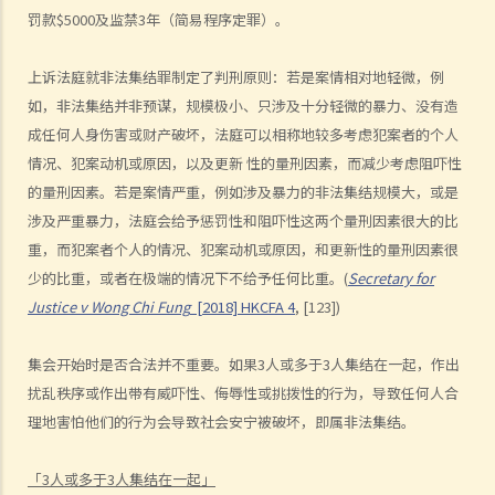
6. 警务处处长在控制公众聚集上的一般权力
罚款$5000及监禁3年（简易程序定罪）。
7. 警方在聚会、示威及集会中的权力
C. 问题与解答
上诉法庭就非法集结罪制定了判刑原则：若是案情相对地轻微，例
1. 私人集会及游行受《公安条例》规管吗？
如，非法集结并非预谋，规模极小、只涉及十分轻微的暴力、没有造
2. 组织者需要为私人处所（如私家路）举行的集会或游行取得不反对通
成任何人身伤害或财产破坏，法庭可以相称地较多考虑犯案者的个人
情况、犯案动机或原因，以及更新 性的量刑因素，而减少考虑阻吓性
知吗？
的量刑因素。若是案情严重，例如涉及暴力的非法集结规模大，或是
3. 组织者组织公众集会或游行需要做什么？
涉及严重暴力，法庭会给予惩罚性和阻吓性这两个量刑因素很大的比
4. 警方可否仅仅因为公众集会或游行可能对公众造成不便而发出禁止或
重，而犯案者个人的情况、犯案动机或原因，和更新性的量刑因素很
反对的通知？
少的比重，或者在极端的情况下不给予任何比重。(
Secretary for
5. 如果警方已经发出了禁止集会的通知或反对游行的通知，但是人们仍
Justice v Wong Chi Fung
[2018] HKCFA 4
, [123])
然参加了相关的机会或游行，参加者是否违法？
6. 参与者可以在公开集会和游行中进行娱乐表演吗？
集会开始时是否合法并不重要。如果3人或多于3人集结在一起，作出
7. 如果一个宗教团体打算纯为宗教目的而举行公众游行，该团体是否需
扰乱秩序或作出带有威吓性、侮辱性或挑拨性的行为，导致任何人合
要作出公众游行的意向通知？
理地害怕他们的行为会导致社会安宁被破坏，即属非法集结。
8. 如果组织者因估计参加人数将少于50人（公众集会的情况）或30人
（公众游行的情况）而不向警务处处长作出意向通知，但最后实际参加
「
3
人或多于
3
人集结在一起」
人数超出了50人（公众集会的情况）或30人（公众游行的情况），组织