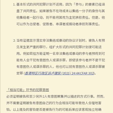
基本形式的共同犯罪计划不适用，因为「参与」的要素已经涵
盖了共同责任。如果被告不在场或未以集结一分子的身份与其
他集结者一起行动，则不能将其视为主犯承担责任。但是，他
可以作为怂使者、促致者、串谋者或煽动者承担刑事责任。
当有证据显示落实非法集结或暴动的协议计划时，被告人有预
见发生更严重的罪行，经扩大形式的共同犯罪计划便可能适
用。例如若控方能证明一名非法集结或暴动的参与者预视到可
能有人会干犯有意图伤人或谋杀罪，即使该参与者并不是干犯
有意图伤人或谋杀罪的人，他也可以就有意图伤人或谋杀罪被
定罪 (
香港特区行政区诉卢建民
(2021) 24 HKCFAR 302
)。
「相当可能」环节的犯罪意图
必须证明被告和至少另外2人有意图聚集并以描述的方式行事。然而，
并不需要证明被告有意图自己的行为会相当可能导致他人合理地害
怕。以上提及的害怕是否是被告行为的可能后果应该客观独立地确