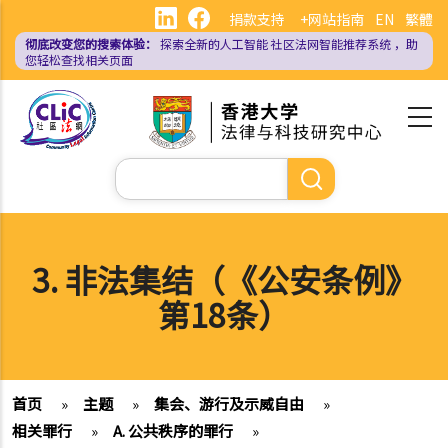
跳
捐款支持
+网站指南
EN
繁體
转
彻底改变您的搜索体验：
探索全新的人工智能
社区法网智能推荐系统
，助
到
您轻松查找相关页面
主
要
内
容
搜
索
3. 非法集结（《公安条例》
第18条）
首页
»
主题
»
集会、游行及示威自由
»
相关罪行
»
A. 公共秩序的罪行
»