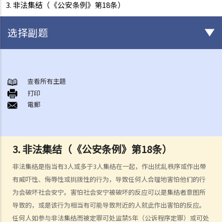
3. 非法集结（《公安条例》第18条）
选择副题
集会、游行及示威自由
A. 本质、程度及限制
查看所有主題
打印
B. 政府的确切责任
電郵
《公安条例》（第245章）
A. 公众集会、游行及聚集
B. 公众集会及游行的规管
3. 非法集结（《公安条例》第18条）
1. 公众集会的通知
非法集结是指当有3人或多于3人集结在一起，作出扰乱秩序或作出带
2. 公众游行的通知
有威吓性、侮辱性或挑拨性的行为，导致任何人合理地害怕他们的行
3. 警务处处长禁止或反对举行已作出通知的公众集会或游行的权力
为会破坏社会安宁。害怕社会安宁被破坏的反应可以是集结者意图所
4. 施加条件的权力
导致的，或是该行为相当有可能导致附近的人就此作出害怕的反应。
5. 上诉机制
任何人如参与非法集结而被定罪可处监禁5年（公诉程序定罪）或可处