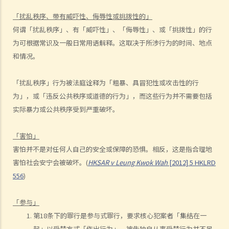
8. 公众聚集中倡议使用暴力（《公安条例》第26条）
9. 在公众地方造成阻碍（《简易程序治罪条例》第4A条）
「扰乱秩序、带有威吓性、侮辱性或挑拨性的」
10. 进入或逗留在会议厅范围的人的罪行（《立法会（权力及特权）条
何谓「扰乱秩序」、有「威吓性」、「侮辱性」、或「挑拨性」的行
例》第20条）
为可根据常识及一般日常用语解释。这取决于所涉行为的时间、地点
11. 公众滋扰
和情况。
12. 游荡（第200章《刑事罪行条例》第160条）
「扰乱秩序」行为被法庭诠释为「粗暴、具冒犯性或攻击性的行
13. 刑事藐视法庭
为」，或「违反公共秩序或道德的行为」，而这些行为并不需要包括
14. 煽动意图（《维护国家安全条例》第24条）
实际暴力或公共秩序受到严重破坏。
B. 涉及攻击性武器及禁制物品的罪行
1. 在公众地方管有攻击性武器（《公安条例》第33条）
「害怕」
2. 有所意图管有攻击性武器等（《简易程序治罪条例》第17条）
害怕并不是对任何人自己的安全或保障的恐惧。相反，这是指合理地
3. 制造或管有炸药（《刑事罪行条例》第55条）
害怕社会安宁会被破坏。(
HKSAR v
Leung Kwok Wah
[2012] 5 HKLRD
4. 炸弹吓诈行为（《公安条例》第28条）
556
)
5. 使用蒙面物品以阻止识辨身分（《禁止蒙面规例》第3条）
6. 没有除去蒙面物品（《禁止蒙面规例》第5条）
「参与」
7. 管有枪械及弹药（《火器及弹药条例》第13条）
第18条下的罪行是参与式罪行，要求核心犯案者「集结在一
8. 管有违禁武器（《武器条例》第4条）
起」以受禁方式「作出行为」。被告独自从事受禁行为并不足