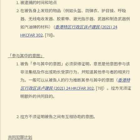
被逮捕的时间和地点
在被告身上发现的物品（例如头盔、防弹衣、护目镜、呼吸
器、无线电收发器、胶索带、激光指示器、武器和制造武器例
如汽油弹的材料） (
香港特区行政区诉卢建民
(2021) 24
HKCFAR 302
, [78])。
「参与其中的意图」
被告「参与其中的意图」必须获得证明，意思是他意图参与该
非法集结及作出或助长受禁行为，并知道其他参与者的相关行
为。一般可以从被告人的行为推断其参与其中的意图（
香港特
区行政区诉卢建民
(2021) 24 HKCFAR 302
, [78]）。控方无须证
明额外的共同目的。
控方不须证明被告之间有互相协助的意图。
共同犯罪计划