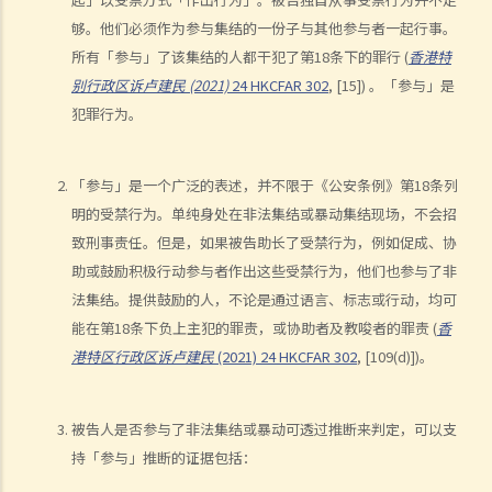
9. 在公众地方管有攻击性武器（《公安条例》第33条）与有所意图管有
够。他们必须作为参与集结的一份子与其他参与者一起行事。
攻击性武器等（《简易程序治罪条例》第17条）有何分别？
所有「参与」了该集结的人都干犯了第18条下的罪行 (
香港特
别行政区诉卢建民 (2021)
24 HKCFAR 302
, [15]) 。「参与」是
C. 有关公职人员的罪行
犯罪行为。
1. 抗拒或阻碍公职人员或其他依法执行公务的人（《简易程序治罪条
例》第23条）
「参与」是一个广泛的表述，并不限于《公安条例》第18条列
2. 袭击执行职责的警务人员 (《警队条例》第63条)
明的受禁行为。单纯身处在非法集结或暴动集结现场，不会招
3. 意图犯罪而袭击或袭警（《侵害人身罪条例》第36(b)条）
致刑事责任。但是，如果被告助长了受禁行为，例如促成、协
D. 有关财物的罪行
助或鼓励积极行动参与者作出这些受禁行为，他们也参与了非
1. 刑事毁坏（《刑事罪行条例》第60条）
法集结。提供鼓励的人，不论是通过语言、标志或行动，均可
2. 纵火（《刑事罪行条例》第60(3)条）
能在第18条下负上主犯的罪责，或协助者及教唆者的罪责 (
香
3. 威胁会摧毁或损坏财产（《刑事罪行条例》第61条）
港特区行政区诉卢建民
(2021) 24 HKCFAR 302
, [109(d)])。
4. 管有任何物品意图摧毁或损坏财产（《刑事罪行条例》第62条）
5. 强行进入（《公安条例》第23条）
被告人是否参与了非法集结或暴动可透过推断来判定，可以支
持「参与」推断的证据包括：