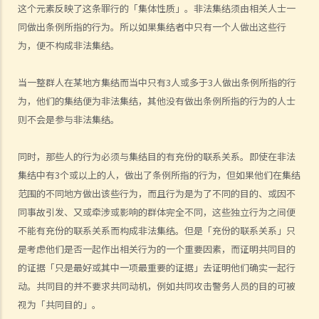
这个元素反映了这条罪行的「集体性质」。非法集结须由相关人士一
者是否违反了《公安条例》？组织者是否应该停止相关的公众机会或游
同做出条例所指的行为。所以如果集结者中只有一个人做出这些行
行？如果如此，组织者应何时停止公众集会或游行？
为，便不构成非法集结。
9. 公众集会及游行期间公共交通暂停，组织者及参与者需要为此向公共
交通公司补偿收入损失吗？
当一整群人在某地方集结而当中只有3人或多于3人做出条例所指的行
10. 《公安条例》是否容许警务人员使用超出合理所需的武力执行该条
为，他们的集结便为非法集结，其他没有做出条例所指的行为的人士
例？
则不会是参与非法集结。
相关罪行
同时，那些人的行为必须与集结目的有充份的联系关系。即使在非法
A. 公共秩序的罪行
集结中有3个或以上的人，做出了条例所指的行为，但如果他们在集结
1. 未经批准集结（《公安条例》第17A条）
范围的不同地方做出该些行为，而且行为是为了不同的目的、或因不
2. 公众地方内扰乱秩序行为 （《公安条例》第17B条）
同事故引发、又或牵涉或影响的群体完全不同，这些独立行为之间便
3. 非法集结（《公安条例》第18条）
不能有充份的联系关系而构成非法集结。但是「充份的联系关系」只
4. 暴动（《公安条例》第19条）
是考虑他们是否一起作出相关行为的一个重要因素，而证明共同目的
5. 殴斗
的证据「只是最好或其中一项最重要的证据」去证明他们确实一起行
6. 在公众地方打斗（《公安条例》第25条）
动。共同目的并不要求共同动机，例如共同攻击警务人员的目的可被
7. 禁止展示旗帜等物的权力 （《公安条例》第3条）
视为「共同目的」。