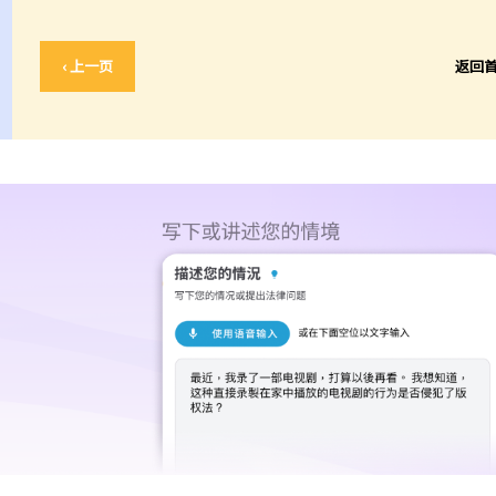
‹ 上一页
返回