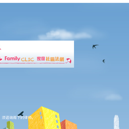
，须谘询阁下的律师。