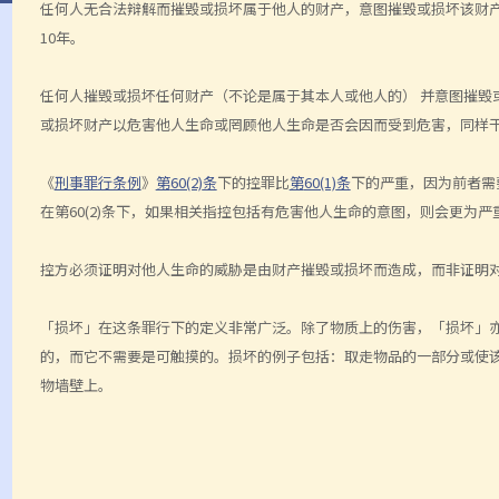
任何人无合法辩解而摧毁或损坏属于他人的财产，意图摧毁或损坏该财
10年。
任何人摧毁或损坏任何财产（不论是属于其本人或他人的） 并意图摧毁
或损坏财产以危害他人生命或罔顾他人生命是否会因而受到危害，同样
《
刑事罪行条例
》
第
60(2)
条
下的控罪比
第
60(1)
条
下的严重，因为前者需
在第
60(2)
条下，如果相关指控包括有危害他人生命的意图，则会更为严
控方必须证明对他人生命的威胁是由财产摧毁或损坏而造成，而非证明
「损坏」在这条罪行下的定义非常广泛。除了物质上的伤害，「损坏」
的，而它不需要是可触摸的。损坏的例子包括：取走物品的一部分或使
物墙壁上。