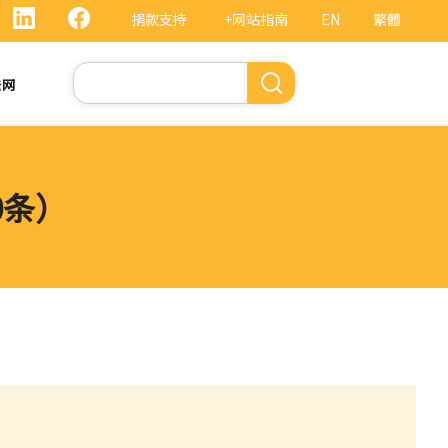
捐款支持
+网站指南
EN
繁體
搜
法网
索
0条）
）