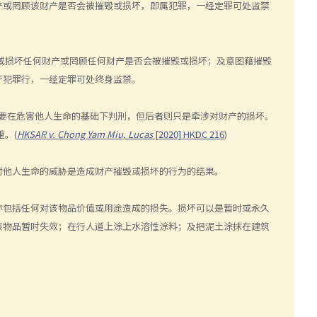
产或罔顾该财产是否会被摧毁或损坏，即属犯罪，一经定罪可处监禁
或损坏任何财产或罔顾任何财产是否会被摧毁或损坏；及意图藉摧毁
干犯罪行，一经定罪可处终身监禁。
要在危害他人生命的基础下判刑，但后者则只是牵涉对财产的损坏。
重。
(
HKSAR v. Chong Yam Miu, Lucas
[2020] HKDC 216
)
对他人生命的威胁是造成财产摧毁或损坏的行为的结果。
亦包括任何对该物品价值或用途造成的损失。损坏可以是暂时或永久
该物品暂时失效；在行人道上涂上水溶性涂料；及把泥土涂抹在建筑