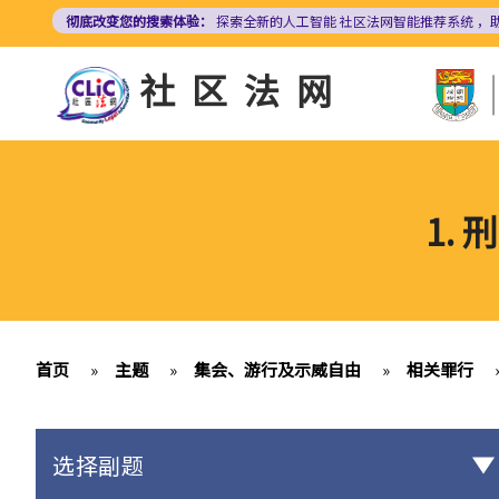
跳
彻底改变您的搜索体验：
探索全新的人工智能
社区法网智能推荐系统
，
转
到
社区法网
主
要
内
容
1.
首页
»
主题
»
集会、游行及示威自由
»
相关罪行
选择副题