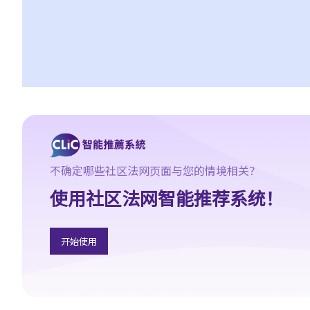
2. 组织者需要为私人处所（如私家路）举行的集会或游行取得不反
对通知吗？
3. 组织者组织公众集会或游行需要做什么？
4. 警方可否仅仅因为公众集会或游行可能对公众造成不便而发出禁
止或反对的通知？
5. 如果警方已经发出了禁止集会的通知或反对游行的通知，但是人
们仍然参加了相关的机会或游行，参加者是否违法？
6. 参与者可以在公开集会和游行中进行娱乐表演吗？
7. 如果一个宗教团体打算纯为宗教目的而举行公众游行，该团体是
不确定哪些社区法网页面与您的情境相关？
否需要作出公众游行的意向通知？
使用社区法网智能推荐系统！
8. 如果组织者因估计参加人数将少于50人（公众集会的情况）或30
人（公众游行的情况）而不向警务处处长作出意向通知，但最后实
开始使用
际参加人数超出了50人（公众集会的情况）或30人（公众游行的情
况），组织者是否违反了《公安条例》？组织者是否应该停止相关
的公众机会或游行？如果如此，组织者应何时停止公众集会或游
行？