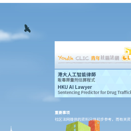
9. 公众集会及游行期间公共交通暂停，组织者及参与者需要为此向
公共交通公司补偿收入损失吗？
10. 《公安条例》是否容许警务人员使用超出合理所需的武力执行该
条例？
相关罪行
A. 公共秩序的罪行
1. 未经批准集结（《公安条例》第17A条）
2. 公众地方内扰乱秩序行为 （《公安条例》第17B条）
3. 非法集结（《公安条例》第18条）
4. 暴动（《公安条例》第19条）
5. 殴斗
6. 在公众地方打斗（《公安条例》第25条）
7. 禁止展示旗帜等物的权力 （《公安条例》第3条）
8. 公众聚集中倡议使用暴力（《公安条例》第26条）
重要事项
9. 在公众地方造成阻碍（《简易程序治罪条例》第4A条）
社区法网提供的资料只供初步参考，而有关资
10. 进入或逗留在会议厅范围的人的罪行（《立法会（权力及特权）