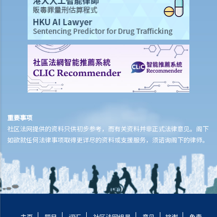
6. 没有除去蒙面物品（《禁止蒙面规例》第5条）
7. 管有枪械及弹药（《火器及弹药条例》第13条）
8. 管有违禁武器（《武器条例》第4条）
9. 在公众地方管有攻击性武器（《公安条例》第33条）与有所意图管有
攻击性武器等（《简易程序治罪条例》第17条）有何分别？
C. 有关公职人员的罪行
1. 抗拒或阻碍公职人员或其他依法执行公务的人（《简易程序治罪条
例》第23条）
重要事项
2. 袭击执行职责的警务人员 (《警队条例》第63条)
社区法网提供的资料只供初步参考，而有关资料并非正式法律意见。阁下
3. 意图犯罪而袭击或袭警（《侵害人身罪条例》第36(b)条）
如欲就任何法律事项取得更详尽的资料或支援服务，须谘询阁下的律师。
D. 有关财物的罪行
1. 刑事毁坏（《刑事罪行条例》第60条）
2. 纵火（《刑事罪行条例》第60(3)条）
3. 威胁会摧毁或损坏财产（《刑事罪行条例》第61条）
4. 管有任何物品意图摧毁或损坏财产（《刑事罪行条例》第62条）
5. 强行进入（《公安条例》第23条）
主页
题目
词汇
社区法网组员
意见
铭谢
免责