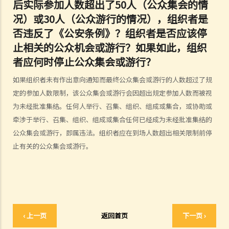
后实际参加人数超出了50人（公众集会的情
4. 施加条件的权力
况）或30人（公众游行的情况），组织者是
5. 上诉机制
否违反了《公安条例》？组织者是否应该停
6. 警务处处长在控制公众聚集上的一般权力
止相关的公众机会或游行？如果如此，组织
7. 警方在聚会、示威及集会中的权力
者应何时停止公众集会或游行？
C. 问题与解答
如果组织者未有作出意向通知而最终公众集会或游行的人数超过了规
1. 私人集会及游行受《公安条例》规管吗？
定的参加人数限制，该公众集会或游行会因超出规定参加人数而被视
2. 组织者需要为私人处所（如私家路）举行的集会或游行取得不反对通
为未经批准集结。任何人举行、召集、组织、组成或集合，或协助或
知吗？
牵涉于举行、召集、组织、组成或集合任何已经成为未经批准集结的
3. 组织者组织公众集会或游行需要做什么？
公众集会或游行，即属违法。组织者应在到场人数超出相关限制前停
4. 警方可否仅仅因为公众集会或游行可能对公众造成不便而发出禁止或
止有关的公众集会或游行。
反对的通知？
5. 如果警方已经发出了禁止集会的通知或反对游行的通知，但是人们仍
然参加了相关的机会或游行，参加者是否违法？
6. 参与者可以在公开集会和游行中进行娱乐表演吗？
7. 如果一个宗教团体打算纯为宗教目的而举行公众游行，该团体是否需
‹ 上一页
返回首页
下一页 ›
要作出公众游行的意向通知？