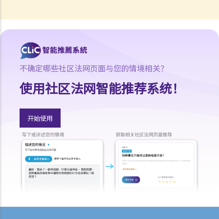
8. 如果组织者因估计参加人数将少于50人（公众集会的情况）或30人
（公众游行的情况）而不向警务处处长作出意向通知，但最后实际参加
人数超出了50人（公众集会的情况）或30人（公众游行的情况），组织
者是否违反了《公安条例》？组织者是否应该停止相关的公众机会或游
行？如果如此，组织者应何时停止公众集会或游行？
不确定哪些社区法网页面与您的情境相关？
9. 公众集会及游行期间公共交通暂停，组织者及参与者需要为此向公共
使用社区法网智能推荐系统！
交通公司补偿收入损失吗？
10. 《公安条例》是否容许警务人员使用超出合理所需的武力执行该条
例？
开始使用
相关罪行
A. 公共秩序的罪行
1. 未经批准集结（《公安条例》第17A条）
2. 公众地方内扰乱秩序行为 （《公安条例》第17B条）
3. 非法集结（《公安条例》第18条）
4. 暴动（《公安条例》第19条）
5. 殴斗