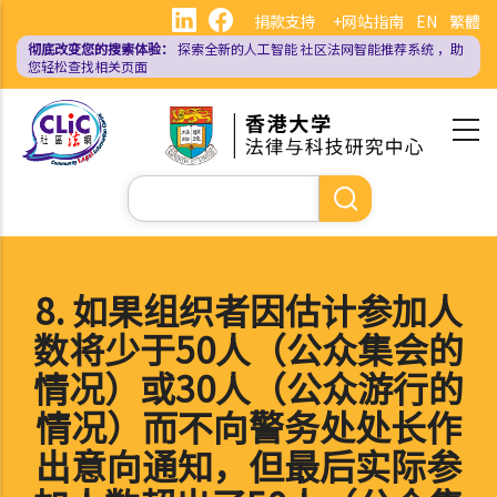
跳
捐款支持
+网站指南
EN
繁體
转
彻底改变您的搜索体验：
探索全新的人工智能
社区法网智能推荐系统
，助
到
您轻松查找相关页面
主
要
内
容
搜
索
8. 如果组织者因估计参加人
数将少于50人（公众集会的
情况）或30人（公众游行的
情况）而不向警务处处长作
出意向通知，但最后实际参