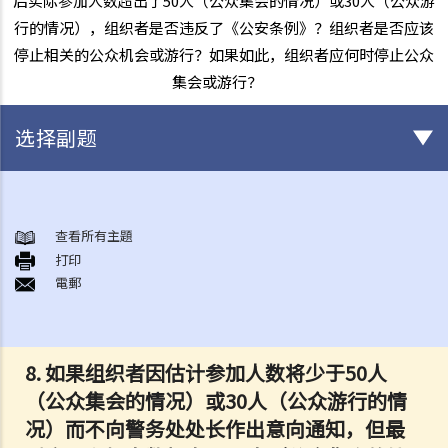
后实际参加人数超出了50人（公众集会的情况）或30人（公众游
行的情况），组织者是否违反了《公安条例》？组织者是否应该
停止相关的公众机会或游行？如果如此，组织者应何时停止公众
集会或游行？
选择副题
集会、游行及示威自由
A. 本质、程度及限制
查看所有主題
打印
B. 政府的确切责任
電郵
《公安条例》（第245章）
A. 公众集会、游行及聚集
B. 公众集会及游行的规管
8. 如果组织者因估计参加人数将少于50人
1. 公众集会的通知
（公众集会的情况）或30人（公众游行的情
2. 公众游行的通知
况）而不向警务处处长作出意向通知，但最
3. 警务处处长禁止或反对举行已作出通知的公众集会或游行的权力