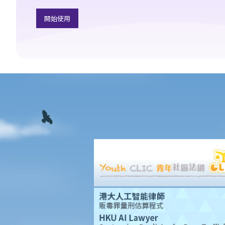
IV. 撤銷同意
開始使用
2. 刑罰
3. 問與答
1. 如果與一名16歲以下女童性交，即使她同意，我是否也干犯了強
姦罪？
2. 我與一名正在睡覺的女子性交，屬於強姦嗎？
3. 如性交時，男女其中一方神智迷糊，又是否屬於強姦？
4. 丈夫會否強姦妻子？
C. 肛交
1. 未經同意的肛交
2. 意圖作出肛交而襲擊
3. 被視為違憲的同性戀性罪行
D. 以威脅或恐嚇手段促使非法性行為
E. 窺淫
問與答