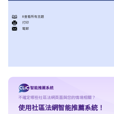
非自願的性罪行
R查看所有主題
A. 猥褻侵犯罪（非禮罪）
打印
1. 在擠迫的港鐵車廂內，有人以私人部位觸碰我的身體，這算不算
電郵
是猥褻侵犯？
2. 女性會干犯猥褻侵犯罪嗎？
3. 男子會否被控猥褻侵犯他的妻子？
4. 如被告人是以詐騙或欺詐手段取得同意，會怎樣？
B. 強姦
1. 罪行元素
A. 性交
B. 同意
I. 受害人不同意
不確定哪些社區法網頁面與您的情境相關？
II. 罔顧受害人是否同意
使用社區法網智能推薦系統！
III. 由衷相信取得受害人的同意