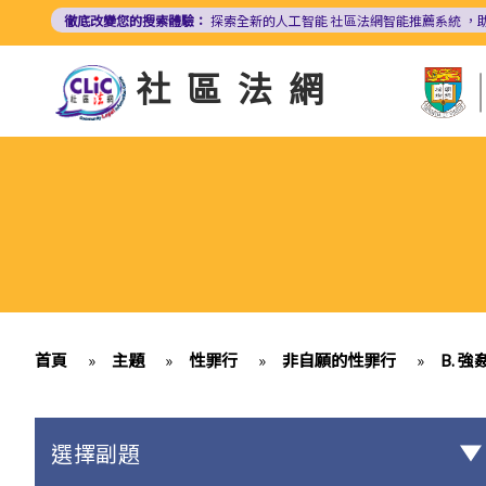
移
徹底改變您的搜索體驗：
探索全新的人工智能
社區法網智能推薦系統
，
至
主
社區法網
內
容
首頁
»
主題
»
性罪行
»
非自願的性罪行
»
B. 強
選擇副題