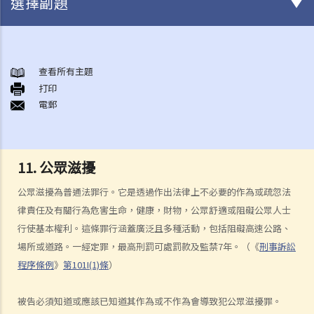
選擇副題
集會、遊行及示威自由
A. 本質、程度及限制
查看所有主題
打印
B. 政府的確切責任
電郵
《公安條例》（第245章）
A. 公眾集會、遊行及聚集
B. 公眾集會及遊行的規管
11. 公眾滋擾
1. 公眾集會的通知
公眾滋擾為普通法罪行。它是透過作出法律上不必要的作為或疏忽法
2. 公眾遊行的通知
律責任及有關行為危害生命，健康，財物，公眾舒適或阻礙公眾人士
3. 警務處處長禁止或反對舉行已作出通知的公眾集會或遊行的權力
行使基本權利。這條罪行涵蓋廣泛且多種活動，包括阻礙高速公路、
4. 施加條件的權力
場所或道路。一經定罪，最高刑罰可處罰款及監禁7年。（《
刑事訴訟
5. 上訴機制
程序條例
》
第101I(1)條
）
6. 警務處處長在控制公眾聚集上的一般權力
7. 警方在聚會、示威及集會中的權力
被告必須知道或應該已知道其作為或不作為會導致犯公眾滋擾罪。
C. 問題與解答