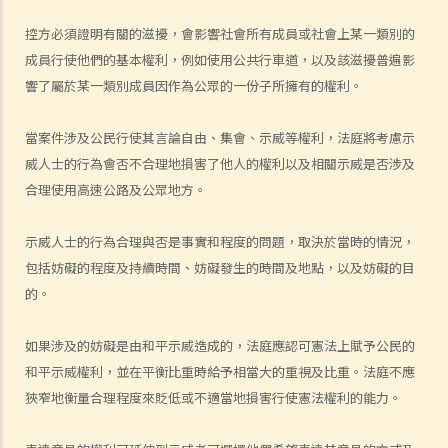
1. 私人集會及遊行受《公安條例》規管嗎？
控方必須證明有關的滋擾，會影響社會所有成員或社會上某一類別的
2. 組織者需要為私人處所（如私家路）舉行的集會或遊行取得不反對通
成員行使他們的基本權利，例如使用公共行車道，以及該滋擾普遍影
響了屬於某一類別成員因作為公眾的一份子所擁有的權利。
知嗎？
3. 組織者組織公眾集會或遊行需要做什麼？
當案件涉及公民行使其言論自由、集會、示威等權利，法庭將考慮示
4. 警方可否僅僅因為公眾集會或遊行可能對公眾造成不便而發出禁止或
威人士的行為會否不合理地損害了他人的權利以及相關示威是否涉及
反對的通知？
合理使用高速公路及公眾地方。
5. 如果警方已經發出了禁止集會的通知或反對遊行的通知，但是人們仍
然參加了相關的機會或遊行，參加者是否違法？
示威人士的行為合理與否是事實和程度的問題，取決於當時的情況，
6. 參與者可以在公開集會和遊行中進行娛樂表演嗎？
包括妨礙的程度及持續時間、妨礙發生的時間及地點，以及妨礙的目
7. 如果一個宗教團體打算純為宗教目的而舉行公眾遊行，該團體是否需
的。
要作出公眾遊行的意向通知？
8. 如果組織者因估計參加人數將少於50人（公眾集會的情況）或30人
如果涉及的妨礙是由和平示威造成的，法庭應認可憲法上賦予公民的
（公眾遊行的情況）而不向警務處處長作出意向通知，但最後實際參加
和平示威權利，並在平衡比重時給予相當大的重視及比重。法庭不應
人數超出了50人（公眾集會的情況）或30人（公眾遊行的情況），組織
狹窄地衡量合理程度來貶低或不適當地損害行使憲法權利的能力。
者是否違反了《公安條例》？組織者是否應該停止相關的公眾機會或遊
行？如果如此，組織者應何時停止公眾集會或遊行？