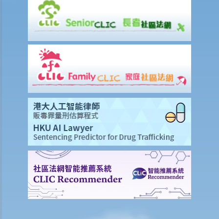
C. 有關公職人員的罪行
1. 抗拒或阻礙公職人員或其他依法執行公務的人（《簡易程序治罪條
例》第23條）
2. 襲擊執行職責的警務人員 (《警隊條例》第63條）
3. 意圖犯罪而襲擊或襲警（《侵害人身罪條例》第36(b)條）
D. 有關財物的罪行
1. 刑事毀壞（《刑事罪行條例》第60條）
2. 縱火（《刑事罪行條例》第60(3)條）
3. 威脅會摧毀或損壞財產（《刑事罪行條例》第61條）
4. 管有任何物品意圖摧毀或損壞財產（《刑事罪行條例》第62條）
5. 強行進入（《公安條例》第23條）