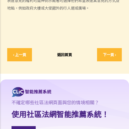
表達意見的權利可延伸到示威者可選擇他們希望表達其意見的方式及
9. 公眾集會及遊行期間公共交通暫停，組織者及參與者需要為此向公共
地點，例如政府大樓或大使館外的行人道或廣場。
交通公司補償收入損失嗎？
10. 《公安條例》是否容許警務人員使用超出合理所需的武力執行該條
例？
相關罪行
A. 公共秩序的罪行
‹ 上一頁
返回首頁
下一頁 ›
1. 未經批准集結（《公安條例》第17A條）
2. 公眾地方內擾亂秩序行為 （《公安條例》第17B條）
3. 非法集結（《公安條例》第18條）
4. 暴動（《公安條例》第19條）
5. 毆鬥
6. 在公眾地方打鬥（《公安條例》第25條）
不確定哪些社區法網頁面與您的情境相關？
7. 禁止展示旗幟等物的權力 （《公安條例》第3條）
使用社區法網智能推薦系統！
8. 公眾聚集中倡議使用暴力（《公安條例》第26條）
9. 在公眾地方造成阻礙（《簡易程序治罪條例》第4A條）
10. 進入或逗留在會議廳範圍的人的罪行（《立法會（權力及特權）條