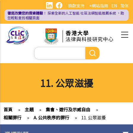
移
捐款支持
+網站指南
EN
简体
至
徹底改變您的搜索體驗：
探索全新的人工智能
社區法網智能推薦系統
，助
主
您輕鬆查找相關頁面
內
容
Search
11. 公眾滋擾
首頁
»
主題
»
集會、遊行及示威自由
»
相關罪行
»
A. 公共秩序的罪行
»
11. 公眾滋擾