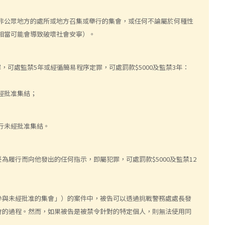
非公眾地方的處所或地方召集或舉行的集會，或任何不論屬於何種性
相當可能會導致破壞社會安寧）。
可處監禁5年或經循簡易程序定罪，可處罰款$5000及監禁3年：
經批准集結；
行未經批准集結。
履行而向他發出的任何指示，即屬犯罪，可處罰款$5000及監禁12
參與未經批准的集會」）的案件中，被告可以透過挑戰警務處處長發
會的過程。然而，如果被告是被禁令針對的特定個人，則無法使用同