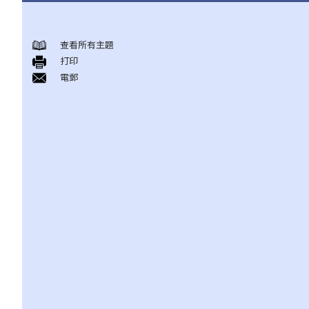
集會、遊行及示威自由
查看所有主題
A. 本質、程度及限制
打印
B. 政府的確切責任
電郵
《公安條例》（第245章）
A. 公眾集會、遊行及聚集
B. 公眾集會及遊行的規管
1. 公眾集會的通知
2. 公眾遊行的通知
3. 警務處處長禁止或反對舉行已作出通知的公眾集會或遊行的權力
4. 施加條件的權力
5. 上訴機制
6. 警務處處長在控制公眾聚集上的一般權力
7. 警方在聚會、示威及集會中的權力
C. 問題與解答
1. 私人集會及遊行受《公安條例》規管嗎？