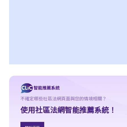
9. 公眾集會及遊行期間公共交通暫停，組織者及參與者需要為此向
公共交通公司補償收入損失嗎？
10. 《公安條例》是否容許警務人員使用超出合理所需的武力執行該
條例？
相關罪行
A. 公共秩序的罪行
1. 未經批准集結（《公安條例》第17A條）
2. 公眾地方內擾亂秩序行為 （《公安條例》第17B條）
3. 非法集結（《公安條例》第18條）
4. 暴動（《公安條例》第19條）
5. 毆鬥
6. 在公眾地方打鬥（《公安條例》第25條）
不確定哪些社區法網頁面與您的情境相關？
7. 禁止展示旗幟等物的權力 （《公安條例》第3條）
使用社區法網智能推薦系統！
8. 公眾聚集中倡議使用暴力（《公安條例》第26條）
9. 在公眾地方造成阻礙（《簡易程序治罪條例》第4A條）
10. 進入或逗留在會議廳範圍的人的罪行（《立法會（權力及特權）