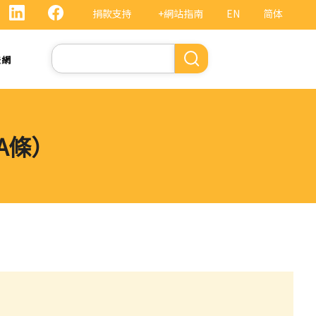
捐款支持
+網站指南
EN
简体
Search
法網
A條）
）