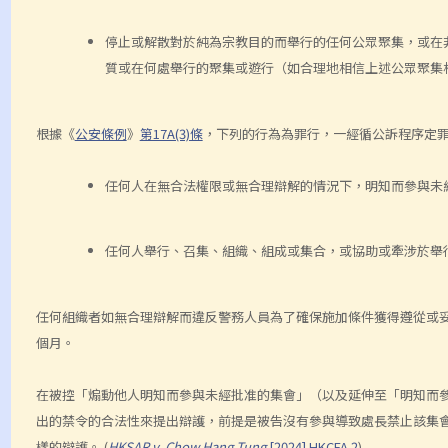
停止或解散對於純為宗教目的而舉行的任何公眾聚集，或在
質或在何處舉行的聚集或遊行（如合理地相信上述公眾聚集
根據《
公安條例
》
第17A(3)條
，下列的行為為罪行，一經循公訴程序定罪，
任何人在無合法權限或無合理辯解的情況下，明知而參與未
任何人舉行、召集、組織、組成或集合，或協助或牽涉於舉
任何組織者如無合理辯解而違反警務人員為了確保施加條件獲得遵從或妥為
個月。
在被控「煽動他人明知而參與未經批准的集會」（以及延伸至「明知而
出的禁令的合法性來提出辯護，前提是被告沒有參與導致處長禁止該集
樣的辯護。 (
HKSAR v. Chow Hang Tung
[2024] HKCFA 2
)