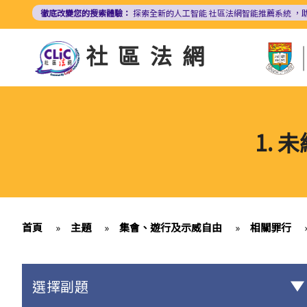
移
徹底改變您的搜索體驗：
探索全新的人工智能
社區法網智能推薦系統
，
至
主
社區法網
內
容
1.
首頁
»
主題
»
集會、遊行及示威自由
»
相關罪行
選擇副題