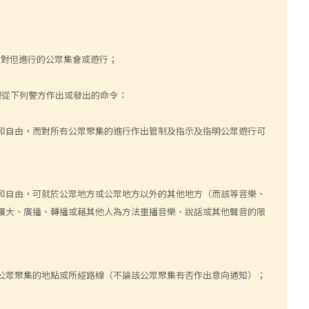
反對但進行的公眾集會或遊行；
服從下列警方作出或發出的命令：
和自由，而對所有公眾聚集的進行作出管制及指示及指明公眾遊行可
和自由，可就於公眾地方或公眾地方以外的其他地方（而該等音樂、
擴大、廣播、轉播或藉其他人為方法重播音樂、說話或其他聲音的限
公眾聚集的地點或所經路線（不論該公眾聚集有否作出意向通知）；