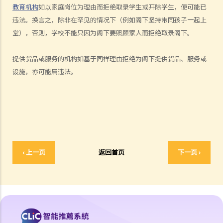
3. 年龄如何会与性别歧视有关连？如在求职或购买货品（或服务）时将
教育机构
如以家庭岗位为理由而拒绝取录学生或开除学生，便可能已
不同的年龄要求引用于男性及女性求职者或顾客，是否违法？
违法。换言之，除非在罕见的情况下（例如阁下坚持带同孩子一起上
4. 怎样为之性骚扰？《性别歧视条例》是否监管到在所有环境或场所发
堂），否则，学校不能只因为阁下要照顾家人而拒绝取录阁下。
生的性骚扰行为？
提供货品或服务的机构如基于同样理由拒绝为阁下提供货品、服务或
5. 如果阁下被性骚扰，可以做些甚么？
设施，亦可能属违法。
6. 如性骚扰事件发生在写字楼或其他工作地方内，雇主是否需要负上责
任？
7. 甚么是婚姻状况歧视？
8. 雇主可否因求职者怀孕而不予录用？
9. 教育机构或服务提供者可否基于我的性别、怀孕或婚姻状况，而拒绝
为我提供服务或设施？
‹ 上一页
返回首页
下一页 ›
10. 如果我作出投诉后受到更差的对待，那怎么办？假如我的朋友为我
作证而同样受到歧视，是否亦可以提出投诉？
残疾歧视
一般事项
1. 在涉及残疾歧视的问题内，歧视、骚扰及中伤的定义是甚么？