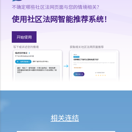
2. 雇主可在甚么情况下拒绝聘用或解雇一名残疾人士？假如我患有严重
不确定哪些社区法网页面与您的情境相关？
脚伤，是否一定无机会获得聘用？
使用社区法网智能推荐系统！
3. 假如某雇员患有传染病或爱滋病，雇主可否解雇该雇员？
4. 如果我作出投诉后受到更差的对待，那怎么办？假如我的朋友为我作
证而同样受到歧视，是否亦可以提出投诉？
开始使用
5. 假如我的亲人或朋友是残疾人士，并受到他人歧视，我可否代表他们
向平等机会委员会作出投诉？
6. 当我在求职时，雇主可否要求我提供属医务性质的资料（例如我的病
历纪录）？
肢体伤残人士
7. 若一名肢体伤残人士在某些特别的设施协助下，才可应付某项工作，
雇主是否需要在工作地方内作出相应的调整 / 改动？雇主可否拒绝聘请
（或解雇）该人？
8. 因受肢体伤残影响，我乘的士时经常遇到困难，的士司机应否提供协
相关连结
助？如司机拒绝接载我，将会怎样？
9. 我是轮椅使用者，我是否与其他人一样享有平等机会进入及使用公共