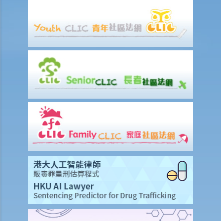
建筑物及社会设施？
10. 我发现供残疾人士使用的洗手间经常被大厦用户改为贮物室，这情
况是否触犯《残疾歧视条例》？
弱智人士
11. 我的儿子是弱智小朋友，我为他申请入读主流幼儿园而被拒，该幼
儿园是否已触犯《残疾歧视条例》？假如他被取录入学，该幼儿园是否
有责任为他提供特别的服务或设施以帮助他学习？
12. 如果我的同事公然取笑某弱智的同事而他 / 她不满，这是否属于歧视
行为？
13. 我欲租住房屋，并已和业主谈妥各项租约条款，惟业主知道与我同
住的亲人是弱智人士后，即拒绝租出房屋。该业主有否触犯《残疾歧视
条例》？
精神病患者 / 精神病康复者
14. 雇主可否因为我患有精神病，而拒绝聘用我、给我较差的待遇或解
雇我？
15. 其他人可否因为我患有精神病而拒绝向我提供货品、服务或设施？