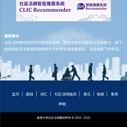
听觉受损者或视障人士
16. 听觉受损人士可以配戴助听器参加面试吗？
17. 雇主可否因我有视觉障碍，而以工作环境会对我有高度危险为理由
拒绝聘用我？
重要事项
长期病患者
社区法网提供的资料只供初步参考，而有关资料并非正式法律意见。阁下
18. 假如我是长期病患者，是否仍受到《残疾歧视条例》所保障？长期
如欲就任何法律事项取得更详尽的资料或支援服务，须谘询阁下的律师。
病患 / 长期疾病的例子是甚么？
19. 如果雇主得悉我长期病患的状况，或知道我需要定期接受治疗，他 /
她可否解雇我？
​​​​​​​爱滋病毒感染 / 爱滋病患者
20. 假如我感染了爱滋病病毒，是否仍受到《残疾歧视条例》所保障？
主页
题目
词汇
社区法网组员
意见
铭谢
免责
假如我到医院或诊所求诊，他们能否拒绝医治我？
声明
21. 当我在求职时，雇主可否要求我接受爱滋病病毒抗体测试？
家庭岗位歧视
香港大学社区法网版权所有 © 2004 - 2026
1. 某雇主知道解雇一名怀孕雇员可能会违法，所以他准备在该雇员生育