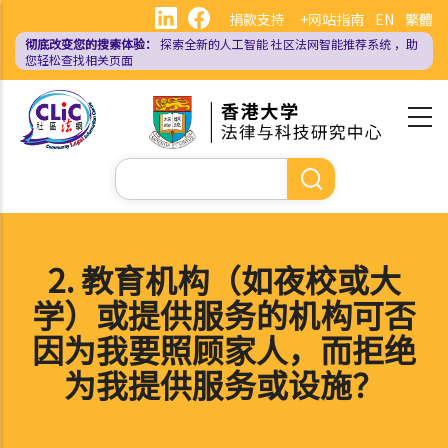
跳
捐款支持
+网站指南
EN
繁體
转
彻底改变您的搜索体验：
探索全新的人工智能
社区法网智能推荐系统
，助
到
您轻松查找相关页面
主
要
内
容
搜
索
2. 教育机构（如夜校或大
学）或提供服务的机构可否
因为我要照顾家人，而拒绝
为我提供服务或设施？