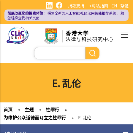
跳
捐款支持
+网站指南
EN
繁體
转
彻底改变您的搜索体验：
探索全新的人工智能
社区法网智能推荐系统
，助
到
您轻松查找相关页面
主
要
内
容
搜
索
E. 乱伦
首页
»
主题
»
性罪行
»
为维护公众道德而订立之性罪行
»
E. 乱伦