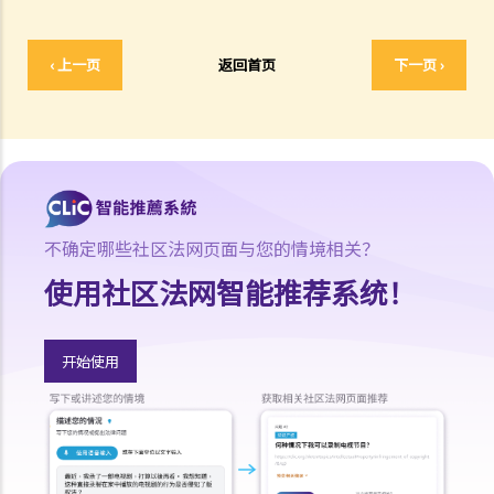
III. 由衷相信取得受害人的同意
IV. 撤销同意
‹ 上一页
返回首页
下一页 ›
2. 刑罚
3. 问与答
1. 如果与一名16岁以下女童性交，即使她同意，我是否也干犯了强奸
罪？
2. 我与一名正在睡觉的女子性交，属于强奸吗？
3. 如性交时，男女其中一方神智迷糊，又是否属于强奸？
不确定哪些社区法网页面与您的情境相关？
4. 丈夫会否强奸妻子？
使用社区法网智能推荐系统！
C. 肛交
1. 未经同意的肛交
开始使用
2. 意图作出肛交而袭击
3. 被视为违宪的同性恋性罪行
D. 以威胁或恐吓手段促使非法性行为
E. 窥淫