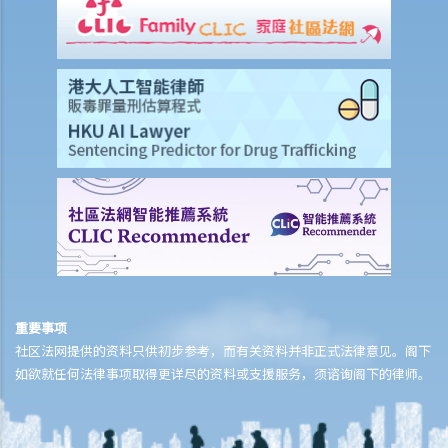
2. 若一个人在网络上威胁发布他人的「深度伪造」私密影像又是否需要
承担责任？
3. 若一个人仅拥有未经受害人同意而被发布的私密影像又是否需要承担
责任？
4. 如果有人发布或威胁发布我的私密影像，我该怎么办？
为保障易受伤害人士而订立之性罪行
A. 涉及年轻人或儿童的性罪行
1. 与13岁以下女童非法性交
2. 与16岁以下女童非法性交
3. 与21岁以下女童作出肛交
4. 与16岁以下男性进行的同性肛交
重要事项
5. 问与答
社区法网提供的资料只供初步参考，而有关资料并非正式法律意见。阁下
如欲就任何法律事项取得更详尽的资料或支援服务，须谘询阁下的律师。
1. 如我以为未满法定年龄的女童已达到法定年龄，我是否犯法？
2. 如该名未满法定年龄的女童同意性交，我又是否犯法？
3. 如我喝醉，失去自制能力，我是否要负上法律责任？