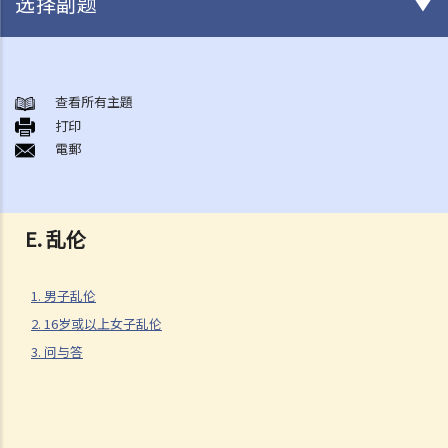
选择副题
非自愿的性罪行
A. 猥亵侵犯罪（非礼罪）
查看所有主題
打印
1. 在挤迫的港铁车厢内，有人以私人部位触碰我的身体，这算不算是猥
電郵
亵侵犯？
2. 女性会干犯猥亵侵犯罪吗？
3. 男子会否被控猥亵侵犯他的妻子？
E. 乱伦
4. 如被告人是以诈骗或欺诈手段取得同意，会怎样？
B. 强奸
1. 男子乱伦
1. 罪行元素
2. 16岁或以上女子乱伦
A. 性交
3. 问与答
B. 同意
I. 受害人不同意
II. 罔顾受害人是否同意