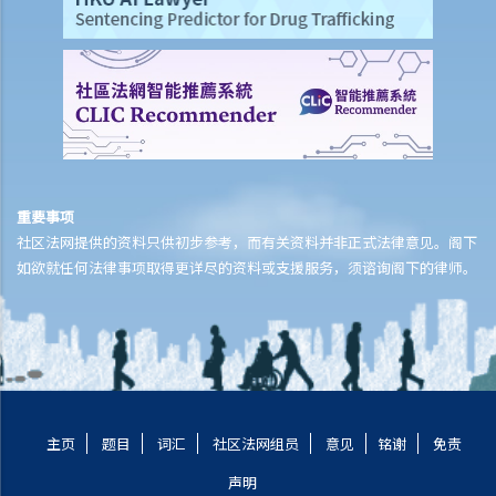
4. 与16岁以下男性进行的同性肛交
5. 问与答
1. 如我以为未满法定年龄的女童已达到法定年龄，我是否犯法？
2. 如该名未满法定年龄的女童同意性交，我又是否犯法？
3. 如我喝醉，失去自制能力，我是否要负上法律责任？
B. 拐带年龄在18岁以下的未婚女童为使她与人性交
重要事项
1. 甚么是「从其父母或监护人的管有下带走女童」？
社区法网提供的资料只供初步参考，而有关资料并非正式法律意见。阁下
2. 如该名女童当时并不由其父母或监护人管有，我又是否须要负上法律
如欲就任何法律事项取得更详尽的资料或支援服务，须谘询阁下的律师。
责任？
3. 如我违反女童父母的意愿把女童带走时，并没有不道德意图或动机，
我可否脱罪？
4. 如果是女童提出要跟我离开，我只是被动地顺应她的提议而行，我又
是否犯法？
主页
题目
词汇
社区法网组员
意见
铭谢
免责
C. 向16岁以下儿童作出猥亵行为
声明
1. 如果该名儿童对我的猥亵行为表示同意，我是否犯法？