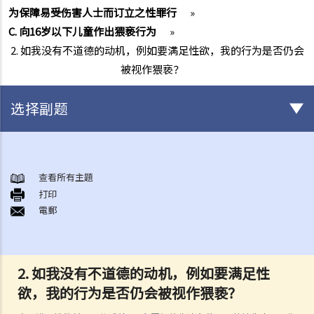
为保障易受伤害人士而订立之性罪行
»
C. 向16岁以下儿童作出猥亵行为
»
2. 如我没有不道德的动机，例如要满足性欲，我的行为是否仍会
被视作猥亵？
选择副题
非自愿的性罪行
A. 猥亵侵犯罪（非礼罪）
查看所有主題
打印
1. 在挤迫的港铁车厢内，有人以私人部位触碰我的身体，这算不算是猥
電郵
亵侵犯？
2. 女性会干犯猥亵侵犯罪吗？
3. 男子会否被控猥亵侵犯他的妻子？
2.
如我没有不道德的动机，例如要满足性
4. 如被告人是以诈骗或欺诈手段取得同意，会怎样？
欲，我的行为是否仍会被视作猥亵？
B. 强奸