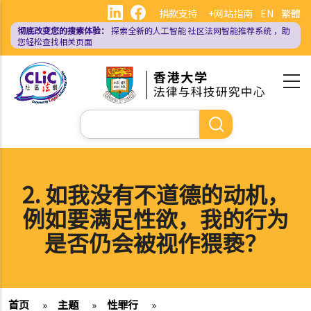
跳
捐款支持
+网站指南
EN
繁體
转
彻底改变您的搜索体验：
探索全新的人工智能
社区法网智能推荐系统
，助
到
您轻松查找相关页面
主
要
内
容
搜
索
2. 如我没有不道德的动机，
例如要满足性欲，我的行为
是否仍会被视作猥亵？
首页
»
主题
»
性罪行
»