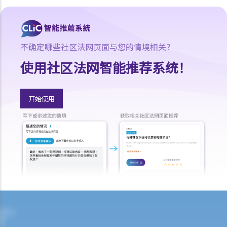
1. 未经同意的肛交
2. 意图作出肛交而袭击
3. 被视为违宪的同性恋性罪行
不确定哪些社区法网页面与您的情境相关？
D. 以威胁或恐吓手段促使非法性行为
使用社区法网智能推荐系统！
E. 窥淫
问与答
开始使用
1. 假如某人在公共厕所安装隐藏摄影机在他人不知情的情况下作录像，
是否需要承担偷窥行为的法律责任？
2. 如果某人在自己家的客房里安装隐藏式录像机，在客人不知情的情况
下拍摄到客人的亲密行为，又是否会被追究偷窥罪的法律责任？
3. 在公共场所拍摄他人臀部照片的人是否需要承担偷窥行为的责任？
F. 偷拍裙底
问与答
1. 如果某人在街上拍摄他人的裙底照片，该人士是否需要承担非法拍摄
或观察私密部位的责任？