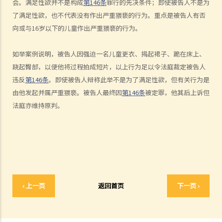
会
。满足性欲并不是构成
第
146
条
罪行的先决条件；即使被告人不是为
1. 罪行元素
了满足性欲，也不代表没有作出严重猥亵的行为。重点是被告人有否
A. 性交
向或与
16
岁以下的儿童作出严重猥亵的行为。
B. 同意
I. 受害人不同意
如举案例说明，被告人因强迫一名儿童更衣、揭起裙子、跪在床上、
跷起臀部，以便他将过程拍成短片，以上行为足以令法庭裁定被告人
II. 罔顾受害人是否同意
违反
第
146
条
。即使被告人辩称此举不是为了满足性欲，但有关行为是
III. 由衷相信取得受害人的同意
由他发起并属严重猥亵。被告人最终因
第
146
条
被定罪，他其后上诉但
IV. 撤销同意
法庭亦维持原判。
2. 刑罚
3. 问与答
1. 如果与一名16岁以下女童性交，即使她同意，我是否也干犯了强奸
罪？
2. 我与一名正在睡觉的女子性交，属于强奸吗？
3. 如性交时，男女其中一方神智迷糊，又是否属于强奸？
‹ 上一页
返回首页
下一页 ›
4. 丈夫会否强奸妻子？
C. 肛交