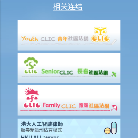
相关连结
G. 发布源自触犯第 159AAB(1)或 159AAC(1)条所得的影像
H. 未经同意发布或威胁发布私密影像
问与答
1. 若一个人在一段关系结束之后发布前伴侣的私密影像是否需要承担法
律责任？
2. 若一个人在网络上威胁发布他人的「深度伪造」私密影像又是否需要
承担责任？
3. 若一个人仅拥有未经受害人同意而被发布的私密影像又是否需要承担
责任？
4. 如果有人发布或威胁发布我的私密影像，我该怎么办？
为保障易受伤害人士而订立之性罪行
A. 涉及年轻人或儿童的性罪行
1. 与13岁以下女童非法性交
2. 与16岁以下女童非法性交
3. 与21岁以下女童作出肛交